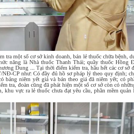
m tra một số cơ sở kinh doanh, bán lẻ thuốc chữa bệnh, dư
chức năng là Nhà thuốc Thanh Thái; quầy thuốc Hồng Đ
ương Dung ... Tại thời điểm kiểm tra, hầu hết các cơ sở 
17/NĐ-CP như: Có đầy đủ hồ sơ pháp lý theo quy định; c
 có bảng niêm yết giá và bán theo giá đã niêm yết; có 
iểm tra, đoàn cũng đã phát hiện một số cơ sở còn có những
, khu vực ra lẻ thuốc chưa đạt yêu cầu, phần mềm quản 