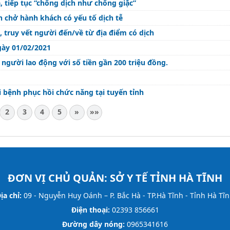
, tiếp tục “chống dịch như chống giặc”
h chở hành khách có yếu tố dịch tễ
, truy vết người đến/về từ địa điểm có dịch
gày 01/02/2021
người lao động với số tiền gần 200 triệu đồng.
i bệnh phục hồi chức năng tại tuyến tỉnh
2
3
4
5
»
»»
ĐƠN VỊ CHỦ QUẢN:
SỞ Y TẾ TỈNH HÀ TĨNH
ịa chỉ:
09 - Nguyễn Huy Oánh – P. Bắc Hà - TP.Hà Tĩnh - Tỉnh Hà Tĩ
Điện thoại:
02393 856661
Đường dây nóng:
0965341616