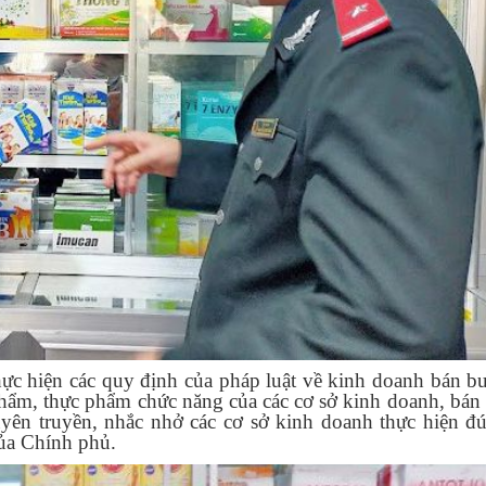
hực hiện các quy định của pháp luật về kinh doanh bán b
 phẩm, thực phẩm chức năng của các cơ sở kinh doanh, bán 
tuyên truyền, nhắc nhở các cơ sở kinh doanh thực hiện đ
ủa Chính phủ.