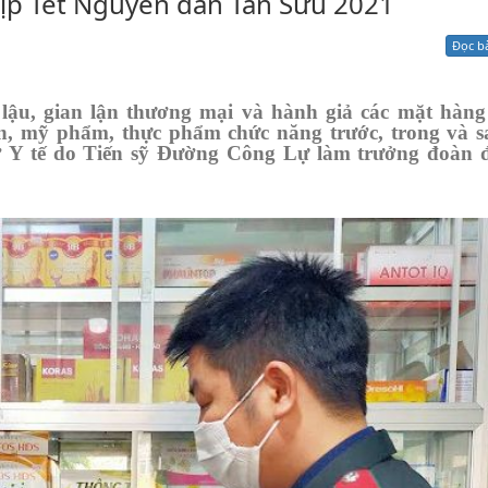
ịp Tết Nguyên đán Tân Sửu 2021
Xử lý kiến nghị - Khiếu nại tố cáo
Khác
Đọc b
lậu, gian lận thương mại và hành giả các mặt hàng
yền, mỹ phẩm, thực phẩm chức năng trước, trong và s
Y tế do Tiến sỹ Đường Công Lự làm trưởng đoàn đ