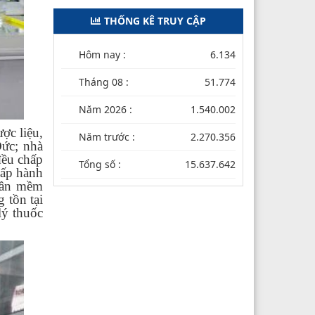
THỐNG KÊ TRUY CẬP
Hôm nay :
6.134
Tháng 08 :
51.774
Năm 2026 :
1.540.002
ợc liệu,
Năm trước :
2.270.356
ức; nhà
đều chấp
Tổng số :
15.637.642
hấp hành
phần mềm
 tồn tại
lý thuốc