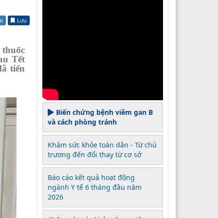
ài
Lưu
 thuốc
au Tết
ã tiến
Biến chứng bệnh viêm gan B
và cách phòng tránh
Khám sức khỏe toàn dân - Từ chủ
trương đến đổi thay từ cơ sở
Báo cáo kết quả hoạt động
ngành Y tế 6 tháng đầu năm
2026