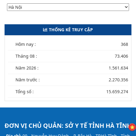
THỐNG KÊ TRUY CẬP
Hôm nay :
368
Tháng 08 :
73.406
Năm 2026 :
1.561.634
Năm trước :
2.270.356
Tổng số :
15.659.274
ĐƠN VỊ CHỦ QUẢN:
SỞ Y TẾ TỈNH HÀ TĨNH
Địa chỉ:
09 - Nguyễn Huy Oánh – P. Bắc Hà - TP.Hà Tĩnh - Tỉnh