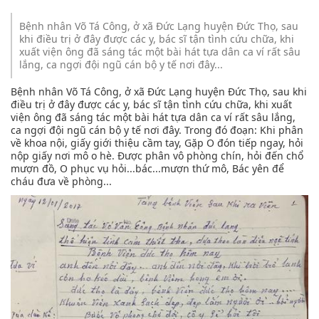
Bệnh nhân Võ Tá Công, ở xã Đức Lạng huyện Đức Thọ, sau
khi điều trị ở đây được các y, bác sĩ tận tình cứu chữa, khi
xuất viện ông đã sáng tác một bài hát tựa dân ca ví rất sâu
lắng, ca ngợi đội ngũ cán bộ y tế nơi đây...
Bệnh nhân Võ Tá Công, ở xã Đức Lạng huyện Đức Thọ, sau khi
điều trị ở đây được các y, bác sĩ tận tình cứu chữa, khi xuất
viện ông đã sáng tác một bài hát tựa dân ca ví rất sâu lắng,
ca ngợi đội ngũ cán bộ y tế nơi đây. Trong đó đoạn: Khi phân
về khoa nội, giấy giới thiệu cầm tay, Gặp O đón tiếp ngay, hỏi
nộp giấy nơi mô o hè. Được phân vô phòng chín, hỏi đến chổ
mượn đồ, O phục vụ hỏi...bác...mượn thứ mô, Bác yên để
cháu đưa về phòng...