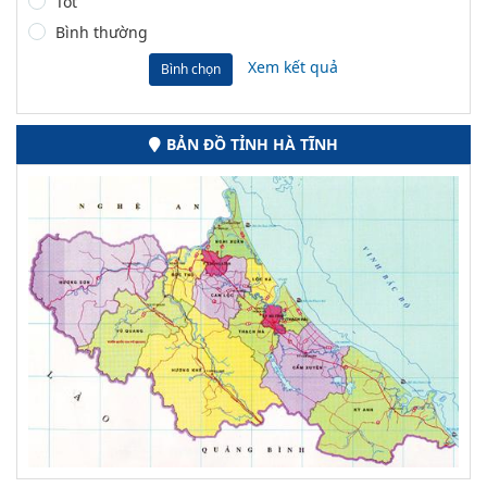
Tốt
Bình thường
Xem kết quả
Bình chọn
BẢN ĐỒ TỈNH HÀ TĨNH