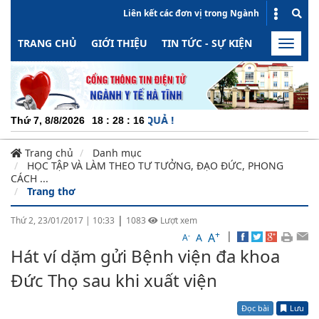
Liên kết các đơn vị trong Ngành
TRANG CHỦ
GIỚI THIỆU
TIN TỨC - SỰ KIỆN
HOẠT ĐỘN
Toggle
naviga
G - MINH BẠCH - HIỆU QUẢ !
Thứ 7, 8/8/2026
18
:
28
:
16
Trang chủ
Danh mục
HỌC TẬP VÀ LÀM THEO TƯ TƯỞNG, ĐẠO ĐỨC, PHONG
CÁCH ...
Trang thơ
|
Thứ 2, 23/01/2017
|
10:33
1083
Lượt xem
+
|
A
-
A
A
Hát ví dặm gửi Bệnh viện đa khoa
Đức Thọ sau khi xuất viện
Đọc bài
Lưu