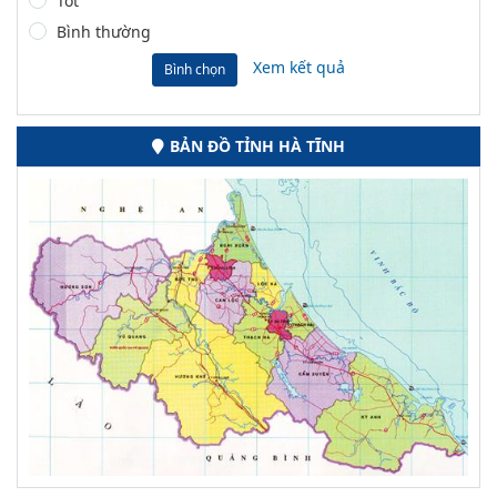
Tốt
Bình thường
Xem kết quả
Bình chọn
BẢN ĐỒ TỈNH HÀ TĨNH