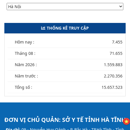
THỐNG KÊ TRUY CẬP
Hôm nay :
7.455
Tháng 08 :
71.655
Năm 2026 :
1.559.883
Năm trước :
2.270.356
Tổng số :
15.657.523
ĐƠN VỊ CHỦ QUẢN:
SỞ Y TẾ TỈNH HÀ TĨNH
Địa chỉ:
09 - Nguyễn Huy Oánh – P. Bắc Hà - TP.Hà Tĩnh - Tỉnh