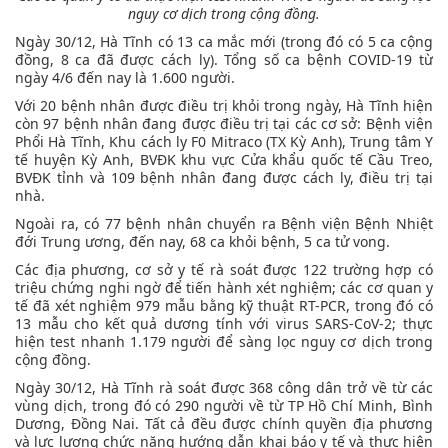
nguy cơ dịch trong cộng đồng.
Ngày 30/12, Hà Tĩnh có 13 ca mắc mới (trong đó có 5 ca cộng
đồng, 8 ca đã được cách ly). Tổng số ca bệnh COVID-19 từ
ngày 4/6 đến nay là 1.600 người.
Với 20 bệnh nhân được điều trị khỏi trong ngày, Hà Tĩnh hiện
còn 97 bệnh nhân đang được điều trị tại các cơ sở: Bệnh viện
Phổi Hà Tĩnh, Khu cách ly F0 Mitraco (TX Kỳ Anh), Trung tâm Y
tế huyện Kỳ Anh, BVĐK khu vực Cửa khẩu quốc tế Cầu Treo,
BVĐK tỉnh và 109 bệnh nhân đang được cách ly, điều trị tại
nhà.
Ngoài ra, có 77 bệnh nhân chuyển ra Bệnh viện Bệnh Nhiệt
đới Trung ương, đến nay, 68 ca khỏi bệnh, 5 ca tử vong.
Các địa phương, cơ sở y tế rà soát được 122 trường hợp có
triệu chứng nghi ngờ để tiến hành xét nghiệm; các cơ quan y
tế đã xét nghiệm 979 mẫu bằng kỹ thuật RT-PCR, trong đó có
13 mẫu cho kết quả dương tính với virus SARS-CoV-2; thực
hiện test nhanh 1.179 người để sàng lọc nguy cơ dịch trong
cộng đồng.
Ngày 30/12, Hà Tĩnh rà soát được 368 công dân trở về từ các
vùng dịch, trong đó có 290 người về từ TP Hồ Chí Minh, Bình
Dương, Đồng Nai. Tất cả đều được chính quyền địa phương
và lực lượng chức năng hướng dẫn khai báo y tế và thực hiện