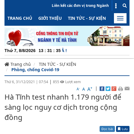
Liên kết các đơn vị trong Ngành
TRANG CHỦ
GIỚI THIỆU
TIN TỨC - SỰ KIỆN
HOẠT ĐỘN
Toggle
naviga
CHU
Thứ 7, 8/8/2026
13
:
31
:
35
Trang chủ
TIN TỨC - SỰ KIỆN
Phòng, chống Covid-19
|
Thứ 6, 31/12/2021
|
07:54
855
Lượt xem
+
|
A
-
A
A
Hà Tĩnh test nhanh 1.179 người để
sàng lọc nguy cơ dịch trong cộng
đồng
Đọc bài
Lưu