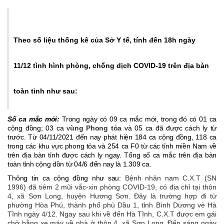
Theo số liệu thống kê của Sở Y tế, tính đến 18h ngày
11/12 tình hình phòng, chống dịch COVID-19 trên địa bàn
toàn tỉnh như sau:
Số ca mắc mới:
Trong ngày có
09
ca mắc mới, trong đó có 0
1
ca
cộng đồng; 03
ca v
ùng Phong tỏa
và
05 ca đã được cách ly từ
trước. Từ 04/11/2021 đến nay phát hiện 1
8
4
ca cộng đồng, 11
8 ca
trong các khu vực phong tỏa và 254
ca F0 từ các tỉnh miền Nam về
trên địa bàn tỉnh được cách ly ngay.
Tổng số ca mắc trên địa bàn
toàn tỉnh cộng dồn từ 04/6 đến nay là
1.30
9 ca.
Thông tin ca cộng đồng như sau:
Bệnh nhân nam C.X.T (SN
1996) đã tiêm 2 mũi vắc-xin phòng COVID-19, có địa chỉ tại thôn
4, xã Sơn Long, huyện Hương Sơn. Đây là trường hợp đi từ
phường Hòa Phú, thành phố phủ Dầu 1, tỉnh Bình Dương vè Hà
Tĩnh ngày 4/12. Ngay sau khi về đến Hà Tĩnh, C.X.T được em gái
chở bằng xe máy về nhà ở thôn 4, xã Sơn Long. Đến sáng ngày