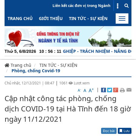
Liên kết các đơn vị trong Ngành
TRANG CHỦ
GIỚI THIỆU
TIN TỨC - SỰ KIỆN
HOẠT ĐỘN
Toggle
naviga
CHUYÊN NGHIỆP - TRÁCH NHIỆM - NĂNG ĐỘNG - M
Thứ 5, 6/8/2026
10
:
56
:
11
Trang chủ
TIN TỨC - SỰ KIỆN
Phòng, chống Covid-19
|
Chủ nhật, 12/12/2021
|
08:47
1061
Lượt xem
+
|
A
-
A
A
Cập nhật công tác phòng, chống
dịch COVID-19 tại Hà Tĩnh đến 18 giờ
ngày 11/12/2021
Đọc bài
Lưu