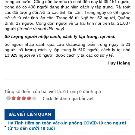
trong cả nước. Cộng dồn từ mốc rà soát đến n
ay
là 39.151 người,
trong đó có 498 người đang thực hiện cách ly tập trung. Rà soát
các đối tượng đến/về từ các tỉnh lân cận: Trong ngày có 69 người
trở về từ các tỉnh lân cận. Trong đó từ Ngệ An: 52 người, Quảng
Bình: 17
người. Cộng dồn người về từ hai tỉnh nói trên là:
2
1.037
người
(từ mốc rà soát đến nay).
Số lượng người nhập cảnh, cách ly tập trung, tại nhà.
Số người nhập cảnh qua cửa khẩu/cảng biển trong ngày là 21
người; số lượng cách ly tập trung là 610
người; cách ly tại nhà
1
3.
929 người và 70
người được cách ly tại các cơ sở y tế.
Huy Hoàng
Tổng số điểm của bài viết là:
0
trong
0
đánh giá
Click để đánh giá bài viết
BÀI VIẾT LIÊN QUAN
Hà Tĩnh tiêm an toàn vắc-xin phòng COVID-19 cho người
từ 15 đến dưới 18 tuổi