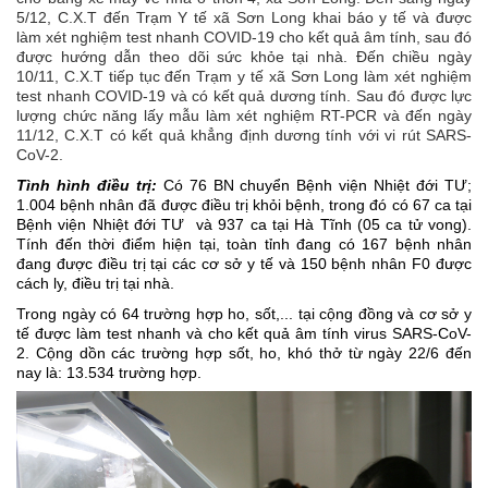
5/12, C.X.T đến Trạm Y tế xã Sơn Long khai báo y tế và được
làm xét nghiệm test nhanh COVID-19 cho kết quả âm tính, sau đó
được hướng dẫn theo dõi sức khỏe tại nhà. Đến chiều ngày
10/11, C.X.T tiếp tục đến Trạm y tế xã Sơn Long làm xét nghiệm
test nhanh COVID-19 và có kết quả dương tính. Sau đó được lực
lượng chức năng lấy mẫu làm xét nghiệm RT-PCR và đến ngày
11/12, C.X.T có kết quả khẳng định dương tính với vi rút SARS-
CoV-2.
Tình hình điều trị:
Có
7
6 BN chuyển Bệnh viện Nhiệt đới TƯ;
1.004 bệnh nhân đã được điều trị khỏi bệnh, trong đó có 67 ca tại
Bệnh viện Nhiệt đới TƯ và 937 ca tại Hà Tĩnh (05 ca tử vong).
T
ính đến thời điểm hiện tại, toàn tỉnh đang có 1
67
bệnh nhân
đang được điều trị tại các cơ sở y tế và 1
50
bệnh nhân F0 được
cách ly, điều trị tại nhà.
Trong ngày có 64 trường hợp ho, sốt,... tại cộng đồng và cơ sở y
tế được làm test nhanh và cho kết quả âm tính virus SARS-CoV-
2. Cộng dồn các trường hợp sốt, ho, khó thở từ ngày 22/6 đến
nay là: 1
3.
53
4
trường hợp.