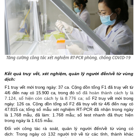
Tăng cường công tác xét nghiệm RT-PCR phòng, chống COVID-19
Kết quả truy vết, xét nghiệm, quản lý người đến/về từ vùng
dịch:
F1 truy vết mới trong ngày: 3
7
ca. Cộng dồn tổng F1 đã truy vết từ
4/6 đến nay có 1
5.
900 ca, trong đó
số đã hoàn thành cách ly là
7.124
, số hiện còn cách ly là
8.7
76 ca; số
F2 truy vết mới trong
ngày:
1
26 ca. Cộng dồn tổng số F2 đã truy vết từ 4/6 đến nay có
4
7.
815 ca; t
ổng số mẫu xét nghiệm RT-PCR đã nhận trong ngày
là 1.768
mẫu, đã làm: 1.768 mẫu; số test nhanh đã thực hiện
trong ngày là
1.
615
mẫu.
Đối với công tác rà soát, quản lý người đến/về từ vùng có
dịch: Trong ngày có 132 người trở về từ các tỉnh, thành khác