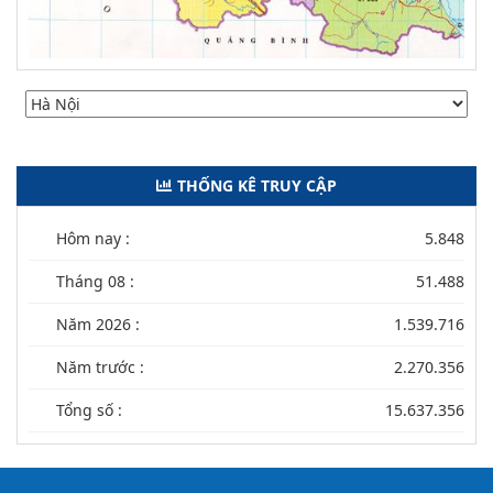
THỐNG KÊ TRUY CẬP
Hôm nay :
5.848
Tháng 08 :
51.488
Năm 2026 :
1.539.716
Năm trước :
2.270.356
Tổng số :
15.637.356