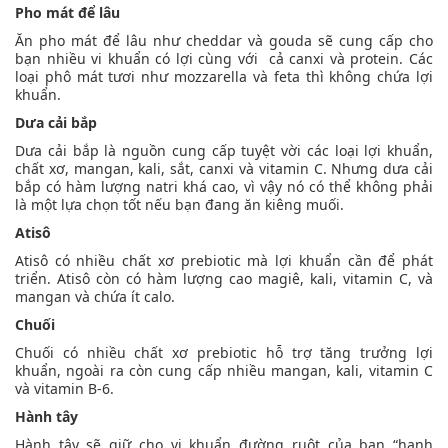
Pho mát để lâu
Ăn pho mát để lâu như cheddar và gouda sẽ cung cấp cho
bạn nhiều vi khuẩn có lợi cùng với cả canxi và protein. Các
loại phô mát tươi như mozzarella và feta thì không chứa lợi
khuẩn.
Dưa cải bắp
Dưa cải bắp là nguồn cung cấp tuyệt vời các loại lợi khuẩn,
chất xơ, mangan, kali, sắt, canxi và vitamin C. Nhưng dưa cải
bắp có hàm lượng natri khá cao, vì vậy nó có thể không phải
là một lựa chọn tốt nếu bạn đang ăn kiêng muối.
Atisô
Atisô có nhiều chất xơ prebiotic mà lợi khuẩn cần để phát
triển. Atisô còn có hàm lượng cao magiê, kali, vitamin C, và
mangan và chứa ít calo.
Chuối
Chuối có nhiều chất xơ prebiotic hỗ trợ tăng trưởng lợi
khuẩn, ngoài ra còn cung cấp nhiều mangan, kali, vitamin C
và vitamin B-6.
Hành tây
Hành tây sẽ giữ cho vi khuẩn đường ruột của bạn “hạnh