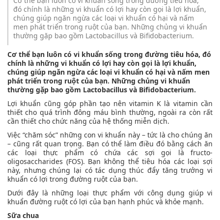
Cơ thể bạn luôn có vi khuẩn sống trong đường tiêu hóa,
đó chính là những vi khuẩn có lợi hay còn gọi là lợi khuẩn,
chúng giúp ngăn ngừa các loại vi khuẩn có hại và nấm
men phát triển trong ruột của bạn. Những chủng vi khuẩn
thường gặp bao gồm Lactobacillus và Bifidobacterium.
Cơ thể bạn luôn có vi khuẩn sống trong đường tiêu hóa, đó
chính là những vi khuẩn có lợi hay còn gọi là lợi khuẩn,
chúng giúp ngăn ngừa các loại vi khuẩn có hại và nấm men
phát triển trong ruột của bạn. Những chủng vi khuẩn
thường gặp bao gồm Lactobacillus và Bifidobacterium.
Lợi khuẩn cũng góp phần tạo nên vitamin K là vitamin cần
thiết cho quá trình đông máu bình thường, ngoài ra còn rất
cần thiết cho chức năng của hệ thống miễn dịch.
Việc “chăm sóc” những con vi khuẩn này – tức là cho chúng ăn
– cũng rất quan trọng. Bạn có thể làm điều đó bằng cách ăn
các loại thực phẩm có chứa các sợi gọi là fructo-
oligosaccharides (FOS). Bạn không thể tiêu hóa các loại sợi
này, nhưng chúng lại có tác dụng thúc đẩy tăng trưởng vi
khuẩn có lợi trong đường ruột của bạn.
Dưới đây là những loại thực phẩm với công dụng giúp vi
khuẩn đường ruột có lợi của bạn hạnh phúc và khỏe mạnh.
Sữa chua