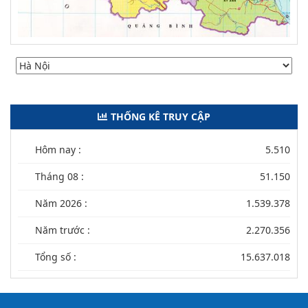
THỐNG KÊ TRUY CẬP
Hôm nay :
5.510
Tháng 08 :
51.150
Năm 2026 :
1.539.378
Năm trước :
2.270.356
Tổng số :
15.637.018