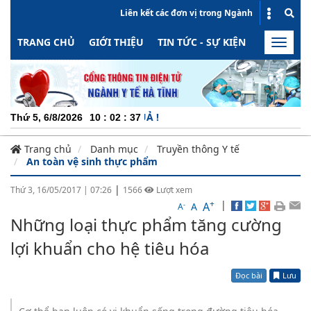
Liên kết các đơn vị trong Ngành
TRANG CHỦ
GIỚI THIỆU
TIN TỨC - SỰ KIỆN
HOẠT ĐỘN
Toggle
naviga
CHUY
Thứ 5, 6/8/2026
10
:
02
:
38
Trang chủ
Danh mục
Truyền thông Y tế
An toàn vệ sinh thực phẩm
|
Thứ 3, 16/05/2017
|
07:26
1566
Lượt xem
+
|
A
-
A
A
Những loại thực phẩm tăng cường
lợi khuẩn cho hệ tiêu hóa
Đọc bài
Lưu