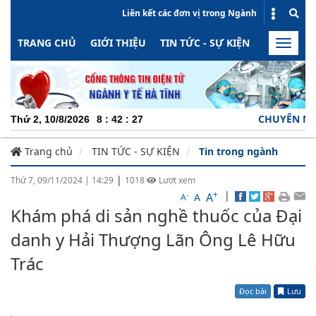
Liên kết các đơn vị trong Ngành
TRANG CHỦ
GIỚI THIỆU
TIN TỨC - SỰ KIỆN
HOẠT ĐỘN
Toggle
naviga
CHUYÊN NGHIỆP - TRÁCH 
Thứ 2, 10/8/2026
8
:
42
:
29
Trang chủ
TIN TỨC - SỰ KIỆN
Tin trong ngành
|
Thứ 7, 09/11/2024
|
14:29
1018
Lượt xem
+
|
A
-
A
A
Khám phá di sản nghề thuốc của Đại
danh y Hải Thượng Lãn Ông Lê Hữu
Trác
Đọc bài
Lưu