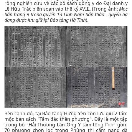
rộng nghiên cứu về các bộ sách đông y do Đại danh y
Lê Hữu Trác biên soạn vào thế kỷ XVIII. (Trong ảnh:
Mộc
bản trang 9 trong quyển 13 Lĩnh Nam bản thảo - quyển hạ
đang được lưu giữ lại Bảo tàng Hà Tĩnh
).
Bên cạnh đó, tại Bảo tàng Hưng Yên còn lưu giữ 2 tấm
mộc bản sách "Tâm đắc thần phương". Đây là một tập
trong bộ "Hải Thượng Lãn Ông Y tâm tông lĩnh" gồm
70 phương chọn lọc trong Phùng thị cẩm nang đã