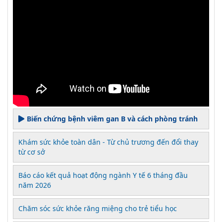
Biến chứng bệnh viêm gan B và cách phòng tránh
Khám sức khỏe toàn dân - Từ chủ trương đến đổi thay
từ cơ sở
Báo cáo kết quả hoạt động ngành Y tế 6 tháng đầu
năm 2026
Chăm sóc sức khỏe răng miệng cho trẻ tiểu học