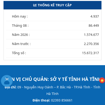
THỐNG KÊ TRUY CẬP
Hôm nay :
4.937
Tháng 08 :
86.449
Năm 2026 :
1.574.677
Năm trước :
2.270.356
Tổng số :
15.672.317
ĐƠN VỊ CHỦ QUẢN:
SỞ Y TẾ TỈNH HÀ TĨNH
Địa chỉ:
09 - Nguyễn Huy Oánh – P. Bắc Hà - TP.Hà Tĩnh - Tỉnh
Hà Tĩnh
Điện thoại:
02393 856661