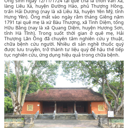
Ông sinh ngày 12/11/1724 tại quê cha là thôn Văn Xá,
làng Liêu Xá, huyện Đường Hào, phủ Thượng Hồng,
trấn Hải Dương (nay là xã Liêu Xá, huyện Yên Mỹ, tỉnh
Hưng Yên). Ông mất vào ngày rằm tháng Giêng năm
1791 tại quê mẹ là xứ Bàu Thượng, xã Tình Diệm, tổng
Hữu Bằng (nay là xã Quang Diệm, huyện Hương Sơn,
tỉnh Hà Tĩnh). Trong suốt thời gian ở quê mẹ, Hải
Thượng Lãn Ông đã chuyên tâm nghiên cứu y thuật,
chữa bệnh cứu người. Nhiều di sản nghề thuốc quý
được lưu truyền, trở thành tư liệu quý để hậu thế tiếp
tục nghiên cứu, ứng dụng hiệu quả trong chữa bệnh.