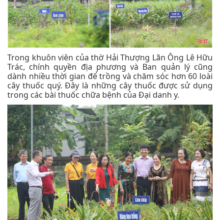
Trong khuôn viên của thờ Hải Thượng Lãn Ông Lê Hữu
Trác, chính quyền địa phương và Ban quản lý cũng
dành nhiều thời gian để trồng và chăm sóc hơn 60 loài
cây thuốc quý. Đây là những cây thuốc được sử dụng
trong các bài thuốc chữa bệnh của Đại danh y.