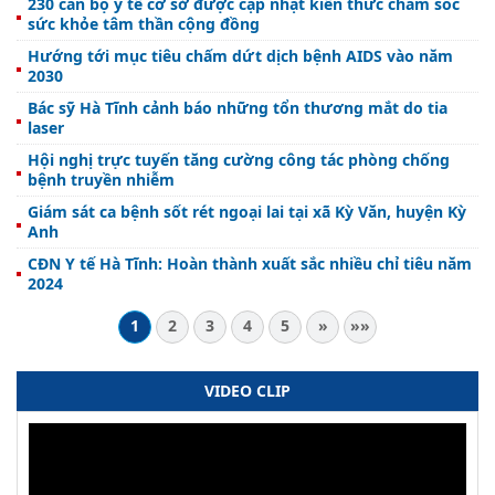
230 cán bộ y tế cơ sở được cập nhật kiến thức chăm sóc
sức khỏe tâm thần cộng đồng
Hướng tới mục tiêu chấm dứt dịch bệnh AIDS vào năm
2030
Bác sỹ Hà Tĩnh cảnh báo những tổn thương mắt do tia
laser
Hội nghị trực tuyến tăng cường công tác phòng chống
bệnh truyền nhiễm
Giám sát ca bệnh sốt rét ngoại lai tại xã Kỳ Văn, huyện Kỳ
Anh
CĐN Y tế Hà Tĩnh: Hoàn thành xuất sắc nhiều chỉ tiêu năm
2024
1
2
3
4
5
»
»»
VIDEO CLIP