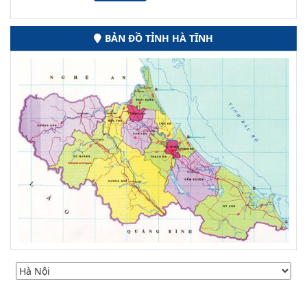
BẢN ĐỒ TỈNH HÀ TĨNH