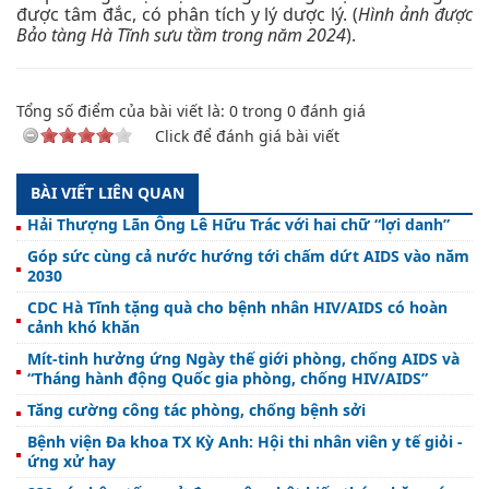
được tâm đắc, có phân tích y lý dược lý. (
Hình ảnh được
Bảo tàng Hà Tĩnh sưu tầm trong năm 2024
).
Tổng số điểm của bài viết là:
0
trong
0
đánh giá
Click để đánh giá bài viết
BÀI VIẾT LIÊN QUAN
Hải Thượng Lãn Ông Lê Hữu Trác với hai chữ “lợi danh”
Góp sức cùng cả nước hướng tới chấm dứt AIDS vào năm
2030
CDC Hà Tĩnh tặng quà cho bệnh nhân HIV/AIDS có hoàn
cảnh khó khăn
Mít-tinh hưởng ứng Ngày thế giới phòng, chống AIDS và
“Tháng hành động Quốc gia phòng, chống HIV/AIDS”
Tăng cường công tác phòng, chống bệnh sởi
Bệnh viện Đa khoa TX Kỳ Anh: Hội thi nhân viên y tế giỏi -
ứng xử hay