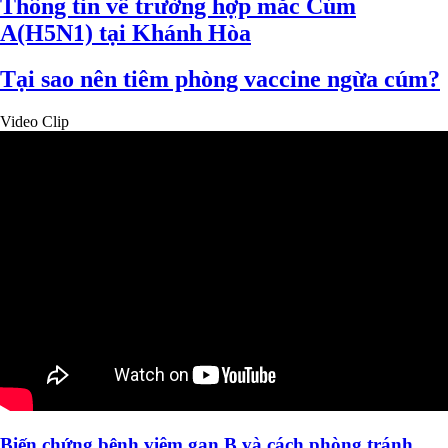
Thông tin về trường hợp mắc Cúm
A(H5N1) tại Khánh Hòa
Tại sao nên tiêm phòng vaccine ngừa cúm?
Video Clip
Biến chứng bệnh viêm gan B và cách phòng tránh