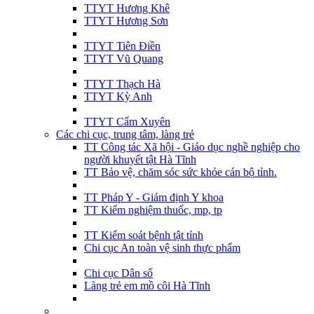
TTYT Hương Khê
TTYT Hương Sơn
TTYT Tiên Điền
TTYT Vũ Quang
TTYT Thạch Hà
TTYT Kỳ Anh
TTYT Cẩm Xuyên
Các chi cục, trung tâm, làng trẻ
TT Công tác Xã hội - Giáo dục nghề nghiệp cho
người khuyết tật Hà Tĩnh
TT Bảo vệ, chăm sóc sức khỏe cán bộ tỉnh.
TT Pháp Y - Giám định Y khoa
TT Kiểm nghiệm thuốc, mp, tp
TT Kiểm soát bệnh tật tỉnh
Chi cục An toàn vệ sinh thực phẩm
Chi cục Dân số
Làng trẻ em mồ côi Hà Tĩnh