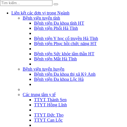
Liên kết các đơn vị trong Ngành
Bệnh viện tuyến tỉnh
Bệnh viện Đa khoa tỉnh HT
Bệnh viện Phổi Hà Tĩnh
Bệnh viện Y học cổ truyền Hà Tĩnh
Bệnh viện Phục hồi chức năng HT
Bệnh viện Sức khỏe tâm thần HT
Bệnh viện Mắt Hà Tĩnh
Bệnh viện tuyến huyện
Bệnh viện Đa khoa thị xã Kỳ Anh
Bệnh viện Đa khoa Lộc Hà
Các trung tâm y tế
TTYT Thành Sen
TTYT Hồng Lĩnh
TTYT Đức Thọ
TTYT Can Lộc