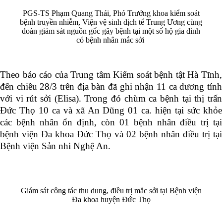
PGS-TS Phạm Quang Thái, Phó Trưởng khoa kiểm soát
bệnh truyền nhiễm, Viện vệ sinh dịch tể Trung Ương cùng
đoàn giám sát nguồn gốc gây bệnh tại một số hộ gia đình
có bệnh nhân mắc sởi
Theo báo cáo của Trung tâm Kiểm soát bệnh tật Hà Tĩnh,
đến chiều 28/3 trên địa bàn đã ghi nhận 11 ca dương tính
với vi rút sởi (Elisa)
. Trong đó chùm ca bệnh tại thị trấ
Đức Thọ 10 ca và xã An Dũng 01 ca. hiện tại sức khỏe
các bệnh nhân ổn định, còn 01 bệnh nhân điều trị tại
bệnh viện Đa khoa Đức Thọ và 02 bệnh nhân điều trị tại
Bệnh viện Sản nhi Nghệ An.
Giám sát công tác thu dung, điều trị mắc sởi tại Bệnh viện
Đa khoa huyện Đức Thọ