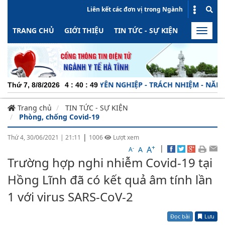
Liên kết các đơn vị trong Ngành
TRANG CHỦ
GIỚI THIỆU
TIN TỨC - SỰ KIỆN
HOẠT ĐỘN
Toggle
naviga
CHUYÊN NGHIỆP - TRÁCH NHIỆM - NĂNG ĐỘN
Thứ 7, 8/8/2026
4
:
40
:
49
Trang chủ
TIN TỨC - SỰ KIỆN
Phòng, chống Covid-19
|
Thứ 4, 30/06/2021
|
21:11
1006
Lượt xem
+
|
A
-
A
A
Trường hợp nghi nhiễm Covid-19 tại
Hồng Lĩnh đã có kết quả âm tính lần
1 với virus SARS-CoV-2
Đọc bài
Lưu