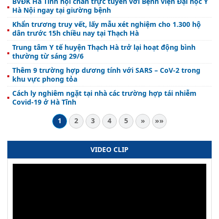
BVĐK Hà Tĩnh hội chẩn trực tuyến với Bệnh viện Đại học Y
Hà Nội ngay tại giường bệnh
Khẩn trương truy vết, lấy mẫu xét nghiệm cho 1.300 hộ
dân trước 15h chiều nay tại Thạch Hà
Trung tâm Y tế huyện Thạch Hà trở lại hoạt động bình
thường từ sáng 29/6
Thêm 9 trường hợp dương tính với SARS – CoV-2 trong
khu vực phong tỏa
Cách ly nghiêm ngặt tại nhà các trường hợp tái nhiễm
Covid-19 ở Hà Tĩnh
1
2
3
4
5
»
»»
VIDEO CLIP