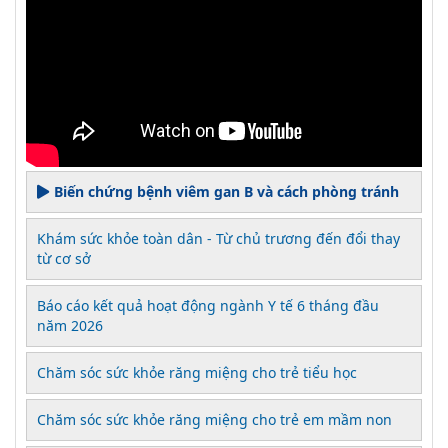
Biến chứng bệnh viêm gan B và cách phòng tránh
Khám sức khỏe toàn dân - Từ chủ trương đến đổi thay
từ cơ sở
Báo cáo kết quả hoạt động ngành Y tế 6 tháng đầu
năm 2026
Chăm sóc sức khỏe răng miệng cho trẻ tiểu học
Chăm sóc sức khỏe răng miệng cho trẻ em mầm non