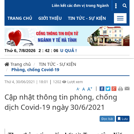
Liên kết các đơn vị trong Ngành
TRANG CHỦ
GIỚI THIỆU
TIN TỨC - SỰ KIỆN
HOẠT ĐỘN
Toggle
naviga
ỘNG - MINH BẠCH - HIỆU QUẢ !
Thứ 6, 7/8/2026
2
:
42
:
06
Trang chủ
TIN TỨC - SỰ KIỆN
Phòng, chống Covid-19
|
Thứ 4, 30/06/2021
|
18:01
1202
Lượt xem
+
|
A
-
A
A
Cập nhật thông tin phòng, chống
dịch Covid-19 ngày 30/6/2021
Đọc bài
Lưu