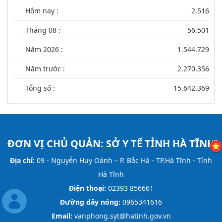
Hôm nay :
2.516
Tháng 08 :
56.501
Năm 2026 :
1.544.729
Năm trước :
2.270.356
Tổng số :
15.642.369
ĐƠN VỊ CHỦ QUẢN:
SỞ Y TẾ TỈNH HÀ TĨNH
Địa chỉ:
09 - Nguyễn Huy Oánh – P. Bắc Hà - TP.Hà Tĩnh - Tỉnh
Hà Tĩnh
Điện thoại:
02393 856661
Đường dây nóng:
0965341616
Email:
vanphong.syt@hatinh.gov.vn