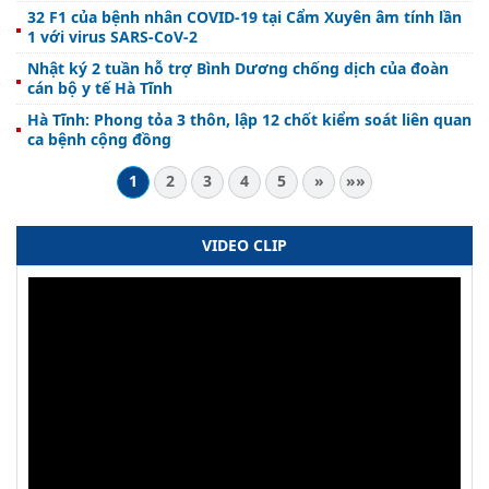
32 F1 của bệnh nhân COVID-19 tại Cẩm Xuyên âm tính lần
1 với virus SARS-CoV-2
Nhật ký 2 tuần hỗ trợ Bình Dương chống dịch của đoàn
cán bộ y tế Hà Tĩnh
Hà Tĩnh: Phong tỏa 3 thôn, lập 12 chốt kiểm soát liên quan
ca bệnh cộng đồng
1
2
3
4
5
»
»»
VIDEO CLIP