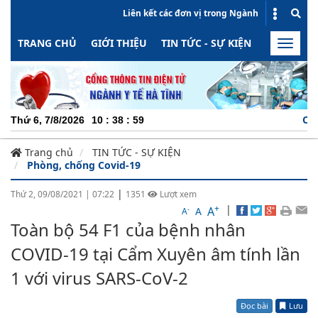
Liên kết các đơn vị trong Ngành
TRANG CHỦ
GIỚI THIỆU
TIN TỨC - SỰ KIỆN
HOẠT ĐỘN
Toggle
naviga
CHUYÊN
Thứ 6, 7/8/2026
10
:
38
:
59
Trang chủ
TIN TỨC - SỰ KIỆN
Phòng, chống Covid-19
|
Thứ 2, 09/08/2021
|
07:22
1351
Lượt xem
+
|
A
-
A
A
Toàn bộ 54 F1 của bệnh nhân
COVID-19 tại Cẩm Xuyên âm tính lần
1 với virus SARS-CoV-2
Đọc bài
Lưu