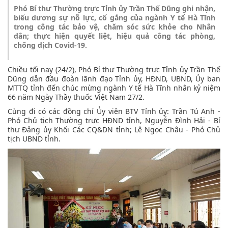
Phó Bí thư Thường trực Tỉnh ủy Trần Thế Dũng ghi nhận,
biểu dương sự nỗ lực, cố gắng của ngành Y tế Hà Tĩnh
trong công tác bảo vệ, chăm sóc sức khỏe cho Nhân
dân; thực hiện quyết liệt, hiệu quả công tác phòng,
chống dịch Covid-19.
Chiều tối nay (24/2), Phó Bí thư Thường trực Tỉnh ủy Trần Thế
Dũng dẫn đầu đoàn lãnh đạo Tỉnh ủy, HĐND, UBND, Ủy ban
MTTQ tỉnh đến chúc mừng ngành Y tế Hà Tĩnh nhân kỷ niệm
66 năm Ngày Thầy thuốc Việt Nam 27/2.
Cùng đi có các đồng chí Ủy viên BTV Tỉnh ủy: Trần Tú Anh -
Phó Chủ tịch Thường trực HĐND tỉnh, Nguyễn Đình Hải - Bí
thư Đảng ủy Khối Các CQ&DN tỉnh; Lê Ngọc Châu - Phó Chủ
tịch UBND tỉnh.