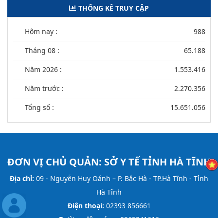
THỐNG KÊ TRUY CẬP
Hôm nay :
988
Tháng 08 :
65.188
Năm 2026 :
1.553.416
Năm trước :
2.270.356
Tổng số :
15.651.056
ĐƠN VỊ CHỦ QUẢN:
SỞ Y TẾ TỈNH HÀ TĨNH
Địa chỉ:
09 - Nguyễn Huy Oánh – P. Bắc Hà - TP.Hà Tĩnh - Tỉnh
Hà Tĩnh
Điện thoại:
02393 856661