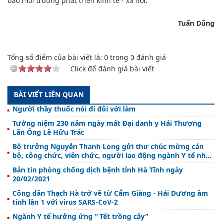
bảo môi trường phát triển kinh tế - xã hội.
Tuấn Dũng
Tổng số điểm của bài viết là:
0
trong
0
đánh giá
Click để đánh giá bài viết
BÀI VIẾT LIÊN QUAN
Người thầy thuốc nói đi đôi với làm
Tưởng niệm 230 năm ngày mất Đại danh y Hải Thượng
Lãn Ông Lê Hữu Trác
Bộ trưởng Nguyễn Thanh Long gửi thư chúc mừng cán
bộ, công chức, viên chức, người lao động ngành Y tế nhân
kỷ niệm 66 năm Ngày Thầy thuốc Việt Nam 27/2
Bản tin phòng chống dịch bệnh tỉnh Hà Tĩnh ngày
20/02/2021
Công dân Thạch Hà trở về từ Cẩm Giàng - Hải Dương âm
tính lần 1 với virus SARS-CoV-2
Ngành Y tế hưởng ứng “ Tết trồng cây”