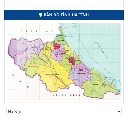
BẢN ĐỒ TỈNH HÀ TĨNH