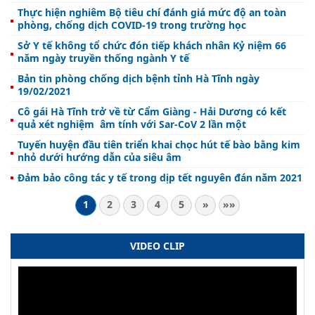
Thực hiện nghiêm Bộ tiêu chí đánh giá mức độ an toàn
phòng, chống dịch COVID-19 trong trường học
Sở Y tế không tổ chức đón tiếp khách nhân Kỷ niệm 66
năm ngày truyền thống ngành Y tế
Bản tin phòng chống dịch bệnh tỉnh Hà Tĩnh ngày
19/02/2021
Cô gái Hà Tĩnh trở về từ Cẩm Giàng - Hải Dương có kết
quả xét nghiệm âm tính với Sar-CoV 2 lần một
Tuyến huyện đầu tiên triển khai chọc hút tế bào bằng kim
nhỏ dưới hướng dẫn của siêu âm
Đảm bảo công tác y tế trong dịp tết nguyên đán năm 2021
1
2
3
4
5
»
»»
VIDEO CLIP