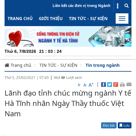
Liên kết các đơn vị trong Ngành
TRANG CHỦ
GIỚI THIỆU
TIN TỨC - SỰ KIỆN
HOẠT ĐỘN
Toggle
naviga
CHUYÊN N
Thứ 6, 7/8/2026
21
:
03
:
24
Trang chủ
TIN TỨC - SỰ KIỆN
Tin trong ngành
|
Thứ 5, 25/02/2021
|
07:45
964
Lượt xem
+
|
A
-
A
A
Lãnh đạo tỉnh chúc mừng ngành Y tế
Hà Tĩnh nhân Ngày Thầy thuốc Việt
Nam
Đọc bài
Lưu