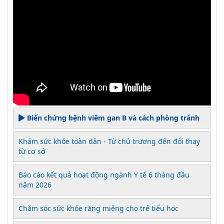
Biến chứng bệnh viêm gan B và cách phòng tránh
Khám sức khỏe toàn dân - Từ chủ trương đến đổi thay
từ cơ sở
Báo cáo kết quả hoạt động ngành Y tế 6 tháng đầu
năm 2026
Chăm sóc sức khỏe răng miệng cho trẻ tiểu học