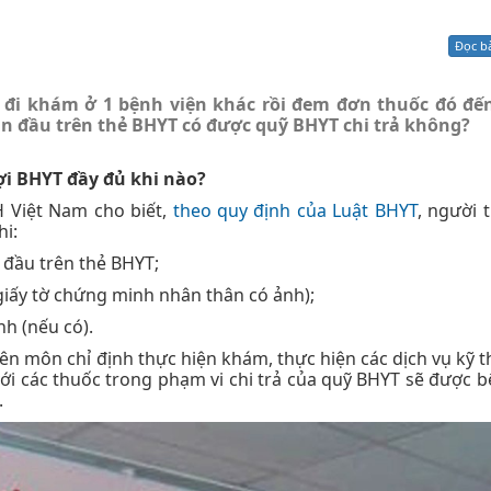
Xử lý kiến nghị - Khiếu nại tố cáo
Khác
Đọc b
đi khám ở 1 bệnh viện khác rồi đem đơn thuốc đó đế
n đầu trên thẻ BHYT có được quỹ BHYT chi trả không?
i BHYT đầy đủ khi nào?
 Việt Nam cho biết,
theo quy định của Luật BHYT
, người 
i:
đầu trên thẻ BHYT;
 giấy tờ chứng minh nhân thân có ảnh);
h (nếu có).
yên môn chỉ định thực hiện khám, thực hiện các dịch vụ kỹ t
(với các thuốc trong phạm vi chi trả của quỹ BHYT sẽ được b
.