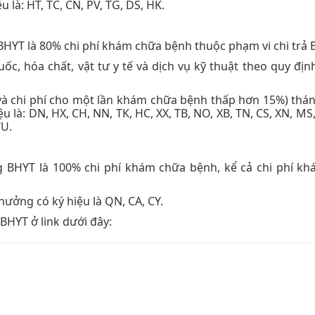
 là: HT, TC, CN, PV, TG, DS, HK.
HYT là 80% chi phí khám chữa bệnh thuộc phạm vi chi trả 
uốc, hóa chất, vật tư y tế và dịch vụ kỹ thuật theo quy địn
 và chi phí cho một lần khám chữa bệnh thấp hơn 15%) thá
 là: DN, HX, CH, NN, TK, HC, XX, TB, NO, XB, TN, CS, XN, MS
TU.
 BHYT là 100% chi phí khám chữa bệnh, kể cả chi phí k
hưởng có ký hiệu là QN, CA, CY.
BHYT ở link dưới đây: