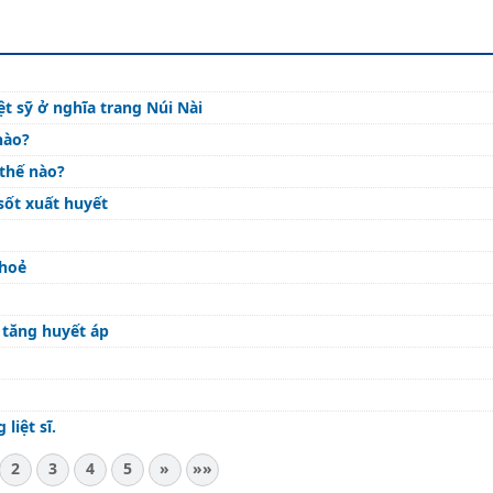
ệt sỹ ở nghĩa trang Núi Nài
nào?
thế nào?
sốt xuất huyết
khoẻ
 tăng huyết áp
liệt sĩ.
2
3
4
5
»
»»