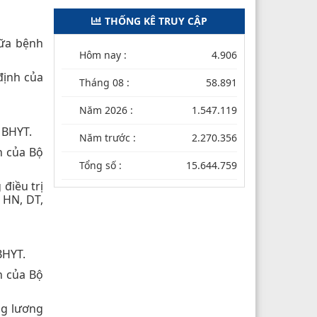
THỐNG KÊ TRUY CẬP
ữa bệnh
Hôm nay :
4.906
 định của
Tháng 08 :
58.891
Năm 2026 :
1.547.119
 BHYT.
Năm trước :
2.270.356
h của Bộ
Tổng số :
15.644.759
điều trị
 HN, DT,
BHYT.
h của Bộ
ng lương