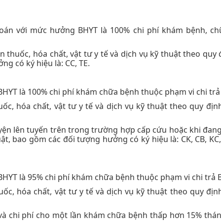
oán với mức hưởng BHYT là 100% chi phí khám bệnh, ch
 thuốc, hóa chất, vật tư y tế và dịch vụ kỹ thuật theo quy
g có ký hiệu là: CC, TE.
HYT là 100% chi phí khám chữa bệnh thuộc phạm vi chi trả
uốc, hóa chất, vật tư y tế và dịch vụ kỹ thuật theo quy địn
ện lên tuyến trên trong trường hợp cấp cứu hoặc khi đang 
t, bao gồm các đối tượng hưởng có ký hiệu là: CK, CB, KC,
HYT là 95% chi phí khám chữa bệnh thuộc phạm vi chi trả 
ốc, hóa chất, vật tư y tế và dịch vụ kỹ thuật theo quy địn
 và chi phí cho một lần khám chữa bệnh thấp hơn 15% thá