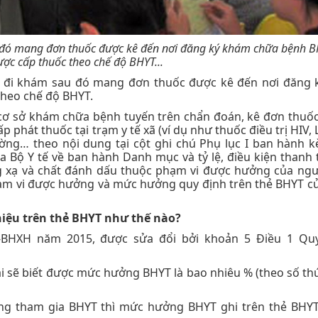
 đó mang đơn thuốc được kê đến nơi đăng ký khám chữa bệnh 
ợc cấp thuốc theo chế độ BHYT...
ự đi khám sau đó mang đơn thuốc được kê đến nơi đăng
heo chế độ BHYT.
cơ sở khám chữa bệnh tuyến trên chẩn đoán, kê đơn thuốc 
p phát thuốc tại trạm y tế xã (ví dụ như thuốc điều trị HIV,
đường… theo nội dung tại cột ghi chú Phụ lục I ban hành 
 Bộ Y tế về ban hành Danh mục và tỷ lệ, điều kiện thanh 
g xạ và chất đánh dấu thuộc phạm vi được hưởng của ng
phạm vi được hưởng và mức hưởng quy định trên thẻ BHYT c
iệu trên thẻ BHYT như thế nào?
-BHXH năm 2015, được sửa đổi bởi khoản 5 Điều 1 Quy
hải sẽ biết được mức hưởng BHYT là bao nhiêu % (theo số thứ
ng tham gia BHYT thì mức hưởng BHYT ghi trên thẻ BHY