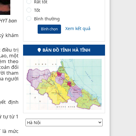
Rất tốt
Tốt
Bình thường
BHYT ban
Xem kết quả
Bình chọn
 ký khám
điều trị
BẢN ĐỒ TỈNH HÀ TĨNH
 Lao, một
kèm theo
toán đối
ười tham
ủa người
ết định
 tự từ 1
T là mức