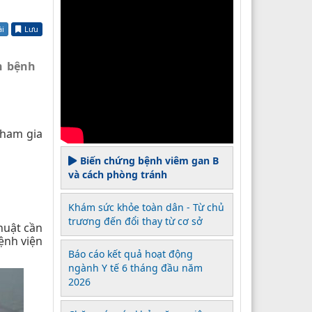
ài
Lưu
n bệnh
tham gia
Biến chứng bệnh viêm gan B
và cách phòng tránh
Khám sức khỏe toàn dân - Từ chủ
trương đến đổi thay từ cơ sở
huật cần
ệnh viện
Báo cáo kết quả hoạt động
ngành Y tế 6 tháng đầu năm
2026