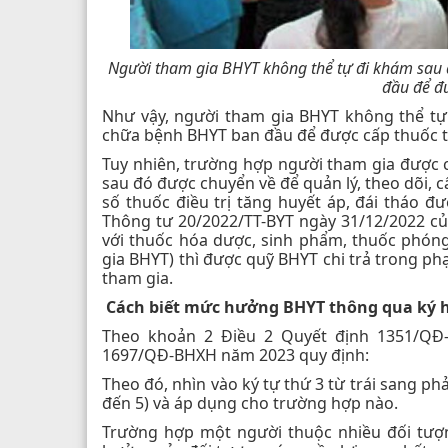
Người tham gia BHYT không thể tự đi khám sau
đầu để đư
Như vậy, người tham gia BHYT không thể t
chữa bệnh BHYT ban đầu để được cấp thuốc t
Tuy nhiên, trường hợp người tham gia được 
sau đó được chuyển về để quản lý, theo dõi, cấ
số thuốc điều trị tăng huyết áp, đái tháo 
Thông tư 20/2022/TT-BYT ngày 31/12/2022 của
với thuốc hóa dược, sinh phẩm, thuốc phón
gia BHYT) thì được quỹ BHYT chi trả trong 
tham gia.
Cách biết mức hưởng BHYT thông qua ký h
Theo khoản 2 Điều 2 Quyết định 1351/QĐ
1697/QĐ-BHXH năm 2023 quy định:
Theo đó, nhìn vào ký tự thứ 3 từ trái sang p
đến 5) và áp dụng cho trường hợp nào.
Trường hợp một người thuộc nhiều đối tượ