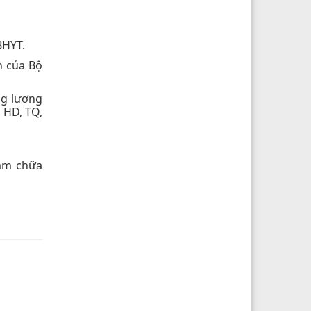
BHYT.
h của Bộ
ng lương
, HD, TQ,
hám chữa