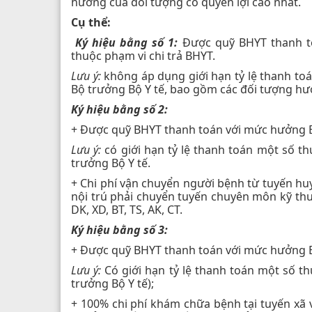
hưởng của đối tượng có quyền lợi cao nhất.
Cụ thể:
Ký hiệu bằng số 1:
Được quỹ BHYT thanh t
thuộc phạm vi chi trả BHYT.
Lưu ý:
không áp dụng giới hạn tỷ lệ thanh toán
Bộ trưởng Bộ Y tế, bao gồm các đối tượng hưởn
Ký hiệu bằng số 2:
+ Được quỹ BHYT thanh toán với mức hưởng B
Lưu ý:
có giới hạn tỷ lệ thanh toán một số th
trưởng Bộ Y tế.
+ Chi phí vận chuyển người bệnh từ tuyến huy
nội trú phải chuyển tuyến chuyên môn kỹ thuậ
DK, XD, BT, TS, AK, CT.
Ký hiệu bằng số 3:
+ Được quỹ BHYT thanh toán với mức hưởng B
Lưu ý:
Có giới hạn tỷ lệ thanh toán một số thu
trưởng Bộ Y tế);
+ 100% chi phí khám chữa bệnh tại tuyến xã