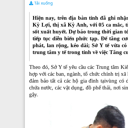
Tải xuống
Hiện nay, trên địa bàn tỉnh đã ghi nhậ
Kỳ Lợi, thị xã Kỳ Anh, với 05 ca mắc, 
sốt xuất huyết. Dự báo trong thời gian tớ
tiếp tục diễn biến phức tạp. Để tăng 
phát, lan rộng, kéo dài; Sở Y tế vừa c
trung tâm y tế trong tỉnh về việc Tăng 
Theo đó, Sở Y tế yêu cầu các Trung tâm Kiể
hợp với các ban, ngành, tổ chức chính trị xã 
đảm bảo tất cả các hộ gia đình tạivùng có 
chứa nước, các vật dụng, đồ phế thải, nơi si
gậy.