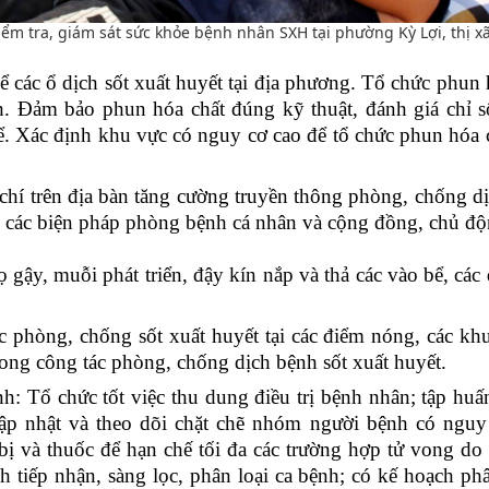
ểm tra, giám sát sức khỏe bệnh nhân SXH tại phường Kỳ Lợi, thị x
 để các ổ dịch sốt xuất huyết tại địa phương. Tổ chức phun 
. Đảm bảo phun hóa chất đúng kỹ thuật, đánh giá chỉ s
ể. Xác định khu vực có nguy cơ cao để tổ chức phun hóa c
 chí trên địa bàn tăng cường truyền thông phòng, chống d
iện các biện pháp phòng bệnh cá nhân và cộng đồng, chủ đ
 gậy, muỗi phát triển, đậy kín nắp và thả các vào bể, các
ác phòng, chống sốt xuất huyết tại các điểm nóng, các kh
rong công tác phòng, chống dịch bệnh sốt xuất huyết.
nh: Tổ chức tốt việc thu dung điều trị bệnh nhân; tập hu
 cập nhật và theo dõi chặt chẽ nhóm người bệnh có nguy
 bị và thuốc để hạn chế tối đa các trường hợp tử vong do 
nh tiếp nhận, sàng lọc, phân loại ca bệnh; có kế hoạch ph