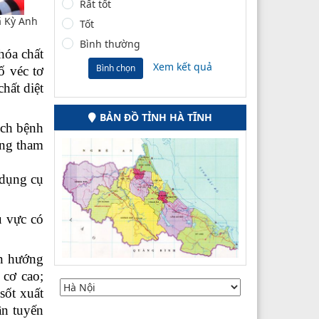
Rất tốt
ã Kỳ Anh
Tốt
Bình thường
hóa chất
Xem kết quả
Bình chọn
ố véc tơ
hất diệt
BẢN ĐỒ TỈNH HÀ TĨNH
ịch bệnh
ộng tham
 dụng cụ
u vực có
ấn hướng
 cơ cao;
sốt xuất
ân tuyến