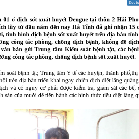
Đọc b
Xử lý kiến nghị - Khiếu nại tố cáo
Khác
n 01 ổ dịch sốt xuất huyết Dengue tại thôn 2 Hải Pho
tích lũy từ đầu năm đến nay Hà Tĩnh đã ghi nhận 15 
i, tình hình dịch bệnh sốt xuất huyết trên địa bàn tỉnh
cường công tác phòng, chống dịch bệnh, không để dịc
ó văn bản gửi Trung tâm Kiểm soát bệnh tật, các bệnh
cường công tác phòng, chống dịch bệnh sốt xuất huyết.
m soát bệnh tật; Trung tâm Y tế các huyện, thành phố,thị
hội trên địa bàn triển khai ngay chiến dịch diệt lăng quăng
dịch và có nguy cơ phải được kiểm tra, giám sát các bể,
nh sản của muỗi để tiến hành các hình thức tiêu diệt lăng 