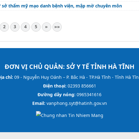
ác cơ sở thẩm mỹ mạo danh bệnh viện, mập mờ chuyên môn
2
3
4
5
»
»»
ĐƠN VỊ CHỦ QUẢN:
SỞ Y TẾ TỈNH HÀ TĨNH
ịa chỉ:
09 - Nguyễn Huy Oánh – P. Bắc Hà - TP.Hà Tĩnh - Tỉnh Hà Tĩ
Điện thoại:
02393 856661
Đường dây nóng:
0965341616
Email:
vanphong.syt@hatinh.gov.vn