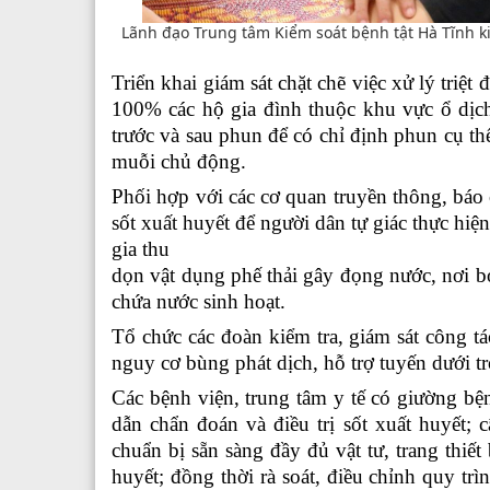
Lãnh đạo Trung tâm Kiểm soát bệnh tật Hà Tĩnh ki
Triển khai giám sát chặt chẽ việc xử lý triệt
100% các hộ gia đình thuộc khu vực ổ dịch
trước và sau phun để có chỉ định phun cụ th
muỗi chủ động.
Phối hợp với các cơ quan truyền thông, báo
sốt xuất huyết để người dân tự giác thực h
gia thu
dọn vật dụng phế thải gây đọng nước, nơi bọ
chứa nước sinh hoạt.
Tổ chức các đoàn kiểm tra, giám sát công t
nguy cơ bùng phát dịch, hỗ trợ tuyến dưới t
Các bệnh viện, trung tâm y tế có giường bệ
dẫn chẩn đoán và điều trị sốt xuất huyết;
chuẩn bị sẵn sàng đầy đủ vật tư, trang thiết
huyết; đồng thời rà soát, điều chỉnh quy trì