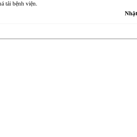
uá tải bệnh viện.
Nhậ