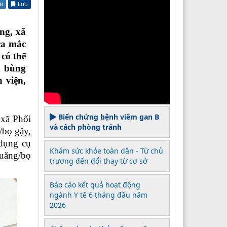
ài
Lưu
ng, xã
ca mắc
 có thể
h bùng
 viện,
Biến chứng bệnh viêm gan B
 xã Phối
và cách phòng tránh
/bọ gậy,
 dụng cụ
Khám sức khỏe toàn dân - Từ chủ
quăng/bọ
trương đến đổi thay từ cơ sở
Báo cáo kết quả hoạt động
ngành Y tế 6 tháng đầu năm
2026