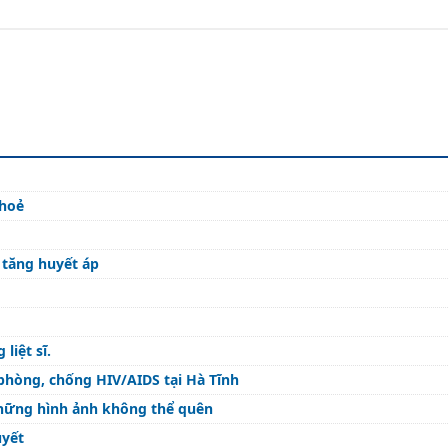
khoẻ
 tăng huyết áp
liệt sĩ.
 phòng, chống HIV/AIDS tại Hà Tĩnh
Những hình ảnh không thể quên
uyết