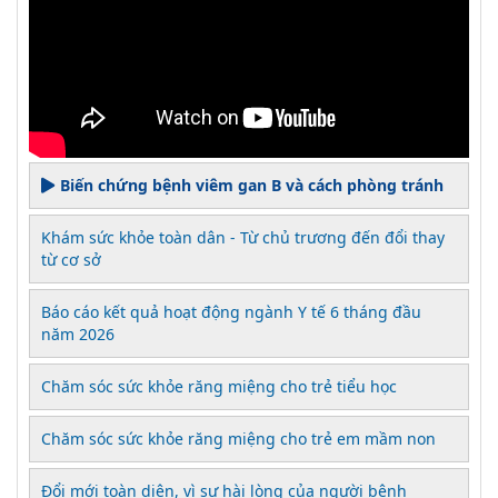
Biến chứng bệnh viêm gan B và cách phòng tránh
Khám sức khỏe toàn dân - Từ chủ trương đến đổi thay
từ cơ sở
Báo cáo kết quả hoạt động ngành Y tế 6 tháng đầu
năm 2026
Chăm sóc sức khỏe răng miệng cho trẻ tiểu học
Chăm sóc sức khỏe răng miệng cho trẻ em mầm non
Đổi mới toàn diện, vì sự hài lòng của người bệnh