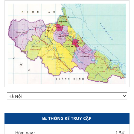
THỐNG KÊ TRUY CẬP
Hôm nay :
1.541