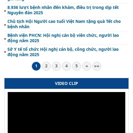
8.936 lượt bệnh nhân đến khám, điều trị trong dịp tết
Nguyên đán 2025
Chủ tịch Hội Người cao tuổi Việt Nam tặng quà Tết cho
bệnh nhân
Bệnh viện PHCN: Hội nghị cán bộ viên chức, người lao
động năm 2025
Sở Y tế tổ chức Hội nghị cán bộ, công chức, người lao
động năm 2025
1
2
3
4
5
»
»»
VIDEO CLIP