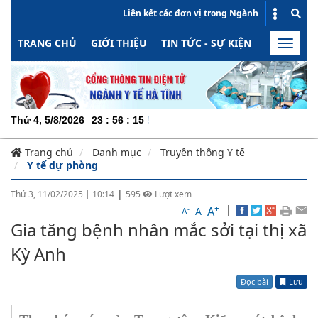
Liên kết các đơn vị trong Ngành
TRANG CHỦ
GIỚI THIỆU
TIN TỨC - SỰ KIỆN
HOẠT ĐỘN
Toggle
naviga
CHUYÊN 
Thứ 4, 5/8/2026
23
:
56
:
16
Trang chủ
Danh mục
Truyền thông Y tế
Y tế dự phòng
|
Thứ 3, 11/02/2025
|
10:14
595
Lượt xem
+
|
A
-
A
A
Gia tăng bệnh nhân mắc sởi tại thị xã
Kỳ Anh
Đọc bài
Lưu