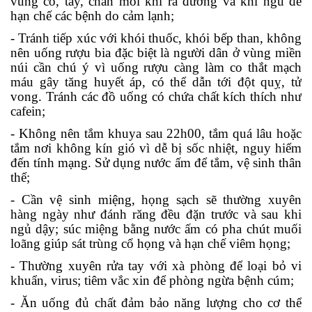
vùng cổ, tay, chân mỗi khi ra đường và khi ngủ để
hạn chế các bệnh do cảm lạnh;
- Tránh tiếp xúc với khói thuốc, khói bếp than, không
nên uống rượu bia đặc biệt là người dân ở vùng miền
núi cần chú ý vì uống rượu càng làm co thắt mạch
máu gây tăng huyết áp, có thể dẫn tới đột quỵ, tử
vong. Tránh các đồ uống có chứa chất kích thích như
cafein;
- Không nên tắm khuya sau 22h00, tắm quá lâu hoặc
tắm nơi không kín gió vì dễ bị sốc nhiệt, nguy hiểm
đến tính mạng. Sử dụng nước ấm để tắm, vệ sinh thân
thể;
- Cần vệ sinh miệng, họng sạch sẽ thường xuyên
hàng ngày như đánh răng đều đặn trước và sau khi
ngủ dậy; súc miệng bằng nước ấm có pha chút muối
loãng giúp sát trùng cổ họng và hạn chế viêm họng;
- Thường xuyên rửa tay với xà phòng để loại bỏ vi
khuẩn, virus; tiêm vắc xin để phòng ngừa bệnh cúm;
- Ăn uống đủ chất đảm bảo năng lượng cho cơ thể