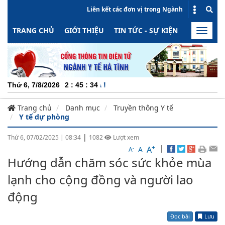
Liên kết các đơn vị trong Ngành
TRANG CHỦ
GIỚI THIỆU
TIN TỨC - SỰ KIỆN
HOẠT ĐỘN
Toggle
naviga
CHUYÊN
Thứ 6, 7/8/2026
2
:
45
:
35
Trang chủ
Danh mục
Truyền thông Y tế
Y tế dự phòng
|
Thứ 6, 07/02/2025
|
08:34
1082
Lượt xem
+
|
A
-
A
A
Hướng dẫn chăm sóc sức khỏe mùa
lạnh cho cộng đồng và người lao
động
Đọc bài
Lưu