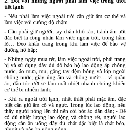
2. Đối với những người phải làm việc trong thời
tiết lạnh
- Nếu phải làm việc ngoài trời cần giữ ấm cơ thể và
làm việc với cường độ
chậm
- Cần phải giữ người, tay chân khô ráo, tránh ẩm ướt
đặc biệt là công nhân làm việc ngoài trời, trong hầm
lò… Đeo khẩu trang trong khi làm việc để bảo vệ
đường hô hấp;
- Những ngày mưa rét, làm việc ngoài trời, phải trang
bị và sử dụng đầy đủ đồ bảo hộ lao động áp chống
nước, áo mưa, mũ, găng tay đệm bông và lớp ngoài
chống nước; giày ủng ấm và chống nước… vì quần
áo, đầu tóc ướt sẽ làm mất nhiệt nhanh chóng khiến
cơ thể bị nhiễm lạnh;
- Khi ra ngoài trời lạnh, nhất thiết phải mặc ấm, đặc
biệt cần giữ ấm cổ và ngực. Trong lúc lao động, nếu
thấy người nóng lên thì nên cởi bớt áo dần dần; - Để
có đủ nhiệt lượng lao động và chống rét, người lao
động cần ăn uống đầy đủ chất đặc biệt là chất béo,
gluxit và nên ăn uống nóng.