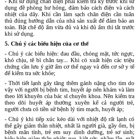
- Khi sử dụng chăn điện phải kiểm tra kỹ trước khi sử
dụng đề phòng hư hỏng, đảm bảo cách điện và cách
nhiệt của dây. Khi cần làm sạch chăn điện cần tuân
thủ đúng hướng dẫn của nhà sản xuất để đảm bảo an
toàn. Bật chế độ ấm vừa đủ và khi đủ ấm thì tắt trước
khi sử dụng.
5. Chú ý các biểu hiện của cơ thể
- Chú ý các biểu hiện: đau đầu, chóng mặt, tức ngực,
khó chịu, tê bì chân tay... Khi có xuất hiện các triệu
chứng cần lưu ý giữ ấm cơ thể ngay và đến cơ sở y tế
để kiểm tra sức khỏe;
- Thời tiết lạnh gây tăng thêm gánh nặng cho tim do
vậy với người bị bệnh tim, huyết áp nên khám và làm
theo lời khuyên của bác sĩ chuyên khoa. Nên kiểm tra
theo dõi huyết áp thường xuyên kể cả người trẻ,
người chưa có tiền sử bệnh lý tim mạch, huyết áp;
- Chú ý khi tiếp xúc kéo dài với nhiệt độ rất lạnh có
thể gây giảm thân nhiệt, nhất là người già, gầy ốm, bị
bệnh mãn tính, trẻ em suy dinh dưỡng, trẻ sơ sinh;
biểu hiện giảm thân nhiệt: run, kiệt sức, nhầm lẫn, mất