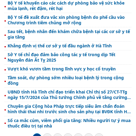
Bộ Y tế khuyến cáo các cách dự phòng bảo vệ sức khỏe
mùa lạnh, rét đậm, rét hại
Bộ Y tế đề xuất đưa vắc xin phòng bệnh do phế cầu vào
Chương trình tiêm chủng mở rộng
Sau tết, bệnh nhân đến khám chữa bệnh tại các cơ sở y tế
gia tăng
Khẳng định vị thế cơ sở y tế đầu ngành ở Hà Tĩnh
Sở Y tế chỉ đạo đảm bảo công tác y tế trong dịp Tết
Nguyên đán Ất Tỵ 2025
Vượt khó vươn tầm trong lĩnh vực y học cổ truyền
Tầm soát, dự phòng sớm nhiều loại bệnh lý trong cộng
đồng
UBND tỉnh Hà Tĩnh chỉ đạo triển khai Chỉ thị số 27/CT-TTg
ngày 15/7/2024 của Thủ tướng Chính phủ về tăng cường
công tác dân số trong tình hình mới
Chuyên gia Cộng hòa Pháp trực tiếp siêu âm chẩn đoán
hình thái thai nhi trước sinh cho sản phụ tại BVĐK tỉnh Hà
Tĩnh
Số ca mắc cúm, viêm phổi gia tăng: Nhiều người tự ý mua
thuốc điều trị tại nhà