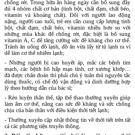
chống rét. Trong bữa ăn hàng ngày cần bổ sung đầy
đủ 4 nhóm chất cơ bản (tinh bột, chất đạm, chất béo,
vitamin và khoáng chất). Đối với người lao động
nặng, người cao tuổi, trẻ em cần cung cấp lượng tinh
bột, chất đạm, chất béo, vitamin nhiều hơn so với
những mùa khác để chống rét, đặc biệt là bổ sung
vitamin A, C để tăng cường sức đề kháng cho cơ thể.
Tránh ăn uống đồ lạnh, đồ ăn vừa lấy từ tủ lạnh ra vì
dễ làm cơ thể nhiễm lạnh;
- Những người bị cao huyết áp, mắc các bệnh tim
mạch, các bệnh hô hấp mạn tính, cơ xương khớp…
đã được chẩn đoán thì phải chú ý tuân thủ nguyên tắc
dùng thuốc, có chế độ vận động và dinh dưỡng hợp
lý theo hướng dẫn của bác sĩ;
- Rèn luyện thân thể, tập thể thao thường xuyên giúp
làm ấm cơ thể, nâng cao sức đề kháng và sức chống
chịu của bản thân với điều kiện thời tiết lạnh;
- Thường xuyên cập nhật thông tin về thời tiết trên tất
cả các phương tiện truyền thông.