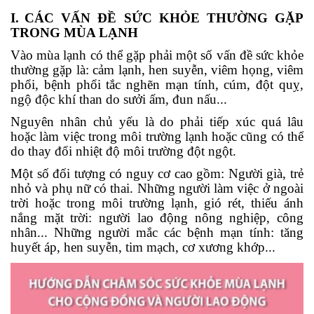
I
.
CÁC VẤN ĐỀ SỨC KHỎE THƯỜNG GẶP
TRONG MÙA LẠNH
Vào mùa lạnh có thể gặp phải một số vấn đề sức khỏe
thường gặp là: cảm lạnh, hen suyễn, viêm họng, viêm
phổi, bệnh phổi tắc nghẽn mạn tính, cúm, đột quỵ,
ngộ độc khí than do sưởi ấm, đun nấu...
Nguyên nhân chủ yếu là do phải tiếp xúc quá lâu
hoặc làm việc trong môi trường lạnh hoặc cũng có thể
do thay đổi nhiệt độ môi trường đột ngột.
Một số đối tượng có nguy cơ cao gồm: Người già, trẻ
nhỏ và phụ nữ có thai. Những người làm việc ở ngoài
trời hoặc trong môi trường lạnh, gió rét, thiếu ánh
nắng mặt trời: người lao động nông nghiệp, công
nhân... Những người mắc các bệnh mạn tính: tăng
huyết áp, hen suyễn, tim mạch, cơ xương khớp...