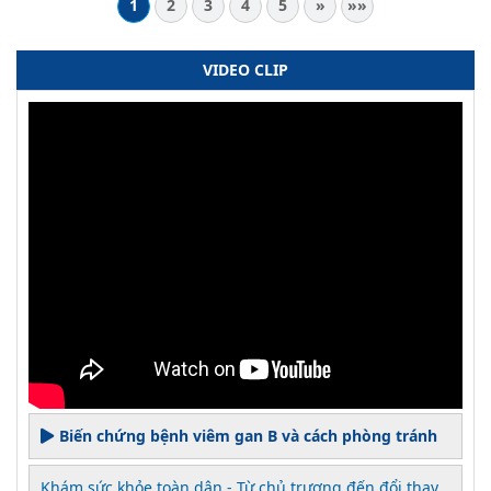
1
2
3
4
5
»
»»
VIDEO CLIP
Biến chứng bệnh viêm gan B và cách phòng tránh
Khám sức khỏe toàn dân - Từ chủ trương đến đổi thay