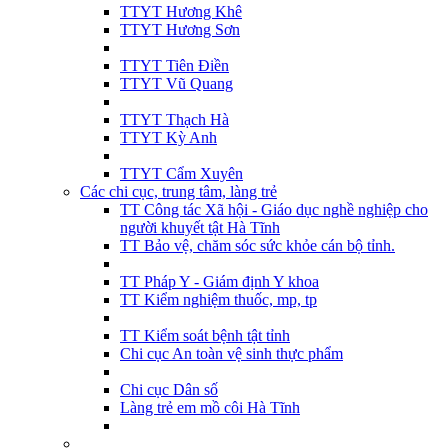
TTYT Hương Khê
TTYT Hương Sơn
TTYT Tiên Điền
TTYT Vũ Quang
TTYT Thạch Hà
TTYT Kỳ Anh
TTYT Cẩm Xuyên
Các chi cục, trung tâm, làng trẻ
TT Công tác Xã hội - Giáo dục nghề nghiệp cho
người khuyết tật Hà Tĩnh
TT Bảo vệ, chăm sóc sức khỏe cán bộ tỉnh.
TT Pháp Y - Giám định Y khoa
TT Kiểm nghiệm thuốc, mp, tp
TT Kiểm soát bệnh tật tỉnh
Chi cục An toàn vệ sinh thực phẩm
Chi cục Dân số
Làng trẻ em mồ côi Hà Tĩnh