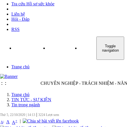
Tra cứu Hồ sơ sức khỏe
Liên hệ
Hỏi - Đáp
RSS
Toggle
TRANG CHỦ
GIỚI THIỆU
TIN TỨC - SỰ KIỆN
navigation
Trang chủ
:
:
CHUYÊN NGHIỆP - TRÁCH NHIỆM - NĂNG Đ
Trang chủ
TIN TỨC - SỰ KIỆN
Tin trong ngành
|
Thứ 5, 22/10/2020
|
14:13
3224
Lượt xem
|
+
-
A
A
A