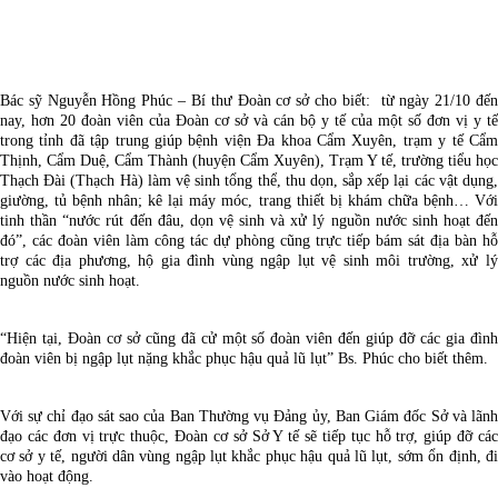
Bác sỹ Nguyễn Hồng Phúc – Bí thư Đoàn cơ sở cho biết: từ ngày 21/10 đến
nay, hơn 20 đoàn viên của Đoàn cơ sở và cán bộ y tế của một số đơn vị y tế
trong tỉnh đã tập trung giúp bệnh viện Đa khoa Cẩm Xuyên, trạm y tế Cẩm
Thịnh, Cẩm Duệ, Cẩm Thành (huyện Cẩm Xuyên), Trạm Y tế, trường tiểu học
Thạch Đài (Thạch Hà) làm vệ sinh tổng thể, thu dọn, sắp xếp lại các vật dụng,
giường, tủ bệnh nhân; kê lại máy móc, trang thiết bị khám chữa bệnh… Với
tinh thần “nước rút đến đâu, dọn vệ sinh và xử lý nguồn nước sinh hoạt đến
đó”, các đoàn viên làm công tác dự phòng cũng trực tiếp bám sát địa bàn hỗ
trợ các địa phương, hộ gia đình vùng ngập lụt vệ sinh môi trường, xử lý
nguồn nước sinh hoạt.
“Hiện tại, Đoàn cơ sở cũng đã cử một số đoàn viên đến giúp đỡ các gia đình
đoàn viên bị ngập lụt nặng khắc phục hậu quả lũ lụt” Bs. Phúc cho biết thêm.
Với sự chỉ đạo sát sao của Ban Thường vụ Đảng ủy, Ban Giám đốc Sở và lãnh
đạo các đơn vị trực thuộc, Đoàn cơ sở Sở Y tế sẽ tiếp tục hỗ trợ, giúp đỡ các
cơ sở y tế, người dân vùng ngập lụt khắc phục hậu quả lũ lụt, sớm ổn định, đi
vào hoạt động.