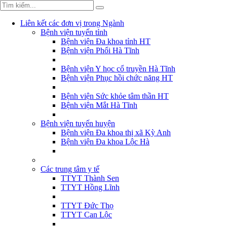
Liên kết các đơn vị trong Ngành
Bệnh viện tuyến tỉnh
Bệnh viện Đa khoa tỉnh HT
Bệnh viện Phổi Hà Tĩnh
Bệnh viện Y học cổ truyền Hà Tĩnh
Bệnh viện Phục hồi chức năng HT
Bệnh viện Sức khỏe tâm thần HT
Bệnh viện Mắt Hà Tĩnh
Bệnh viện tuyến huyện
Bệnh viện Đa khoa thị xã Kỳ Anh
Bệnh viện Đa khoa Lộc Hà
Các trung tâm y tế
TTYT Thành Sen
TTYT Hồng Lĩnh
TTYT Đức Thọ
TTYT Can Lộc