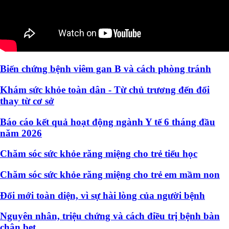
Biến chứng bệnh viêm gan B và cách phòng tránh
Khám sức khỏe toàn dân - Từ chủ trương đến đổi
thay từ cơ sở
Báo cáo kết quả hoạt động ngành Y tế 6 tháng đầu
năm 2026
Chăm sóc sức khỏe răng miệng cho trẻ tiểu học
Chăm sóc sức khỏe răng miệng cho trẻ em mầm non
Đổi mới toàn diện, vì sự hài lòng của người bệnh
Nguyên nhân, triệu chứng và cách điều trị bệnh bàn
chân bẹt