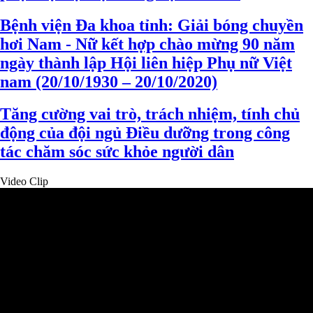
Bệnh viện Đa khoa tỉnh: Giải bóng chuyền
hơi Nam - Nữ kết hợp chào mừng 90 năm
ngày thành lập Hội liên hiệp Phụ nữ Việt
nam (20/10/1930 – 20/10/2020)
Tăng cường vai trò, trách nhiệm, tính chủ
động của đội ngủ Điều dưỡng trong công
tác chăm sóc sức khỏe người dân
Video Clip