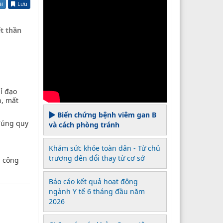
ài
Lưu
t thần
ỉ đạo
n, mất
Biến chứng bệnh viêm gan B
 đúng quy
và cách phòng tránh
Khám sức khỏe toàn dân - Từ chủ
trương đến đổi thay từ cơ sở
m công
Báo cáo kết quả hoạt động
ngành Y tế 6 tháng đầu năm
2026