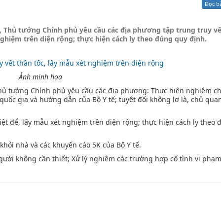
Đọc b
Xử lý kiến nghị - Khiếu nại tố cáo
Khác
9, Thủ tướng Chính phủ yêu cầu các địa phương tập trung truy vế
 nghiệm trên diện rộng; thực hiện cách ly theo đúng quy định.
Ảnh minh họa
 Thủ tướng Chính phủ yêu cầu các địa phương: Thực hiện nghiêm ch
quốc gia và hướng dẫn của Bộ Y tế; tuyệt đối không lơ là, chủ qua
riệt để, lấy mẫu xét nghiệm trên diện rộng; thực hiện cách ly theo
khỏi nhà và các khuyến cáo 5K của Bộ Y tế.
ười không cần thiết; Xử lý nghiêm các trường hợp cố tình vi phạ