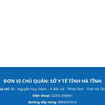
ĐƠN VỊ CHỦ QUẢN:
SỞ Y TẾ TỈNH HÀ TĨNH
ịa chỉ:
09 - Nguyễn Huy Oánh – P. Bắc Hà - TP.Hà Tĩnh - Tỉnh Hà Tĩ
Điện thoại:
02393 856661
Đường dây nóng:
0965341616