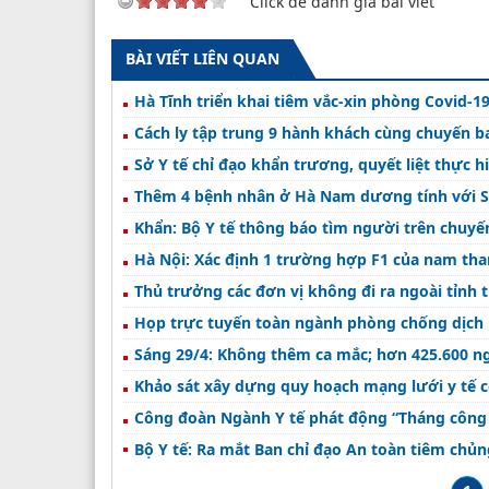
Click để đánh giá bài viết
BÀI VIẾT LIÊN QUAN
Hà Tĩnh triển khai tiêm vắc-xin phòng Covid-1
Cách ly tập trung 9 hành khách cùng chuyến b
Sở Y tế chỉ đạo khẩn trương, quyết liệt thực 
Thêm 4 bệnh nhân ở Hà Nam dương tính với 
Khẩn: Bộ Y tế thông báo tìm người trên chuyế
Hà Nội: Xác định 1 trường hợp F1 của nam th
Thủ trưởng các đơn vị không đi ra ngoài tỉnh t
Họp trực tuyến toàn ngành phòng chống dịch 
Sáng 29/4: Không thêm ca mắc; hơn 425.600 ng
Khảo sát xây dựng quy hoạch mạng lưới y tế c
Công đoàn Ngành Y tế phát động “Tháng công
Bộ Y tế: Ra mắt Ban chỉ đạo An toàn tiêm chủ