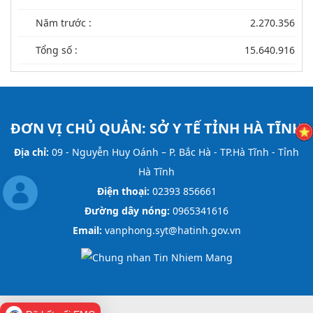
Năm trước :
2.270.356
Tổng số :
15.640.916
ĐƠN VỊ CHỦ QUẢN:
SỞ Y TẾ TỈNH HÀ TĨNH
Địa chỉ:
09 - Nguyễn Huy Oánh – P. Bắc Hà - TP.Hà Tĩnh - Tỉnh
Hà Tĩnh
Điện thoại:
02393 856661
Đường dây nóng:
0965341616
Email:
vanphong.syt@hatinh.gov.vn