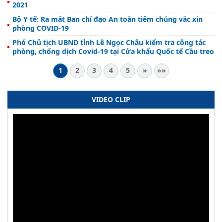
2021
Bộ Y tế: Ra mắt Ban chỉ đạo An toàn tiêm chủng vắc xin
phòng COVID-19
Phó Chủ tịch UBND tỉnh Lê Ngọc Châu kiểm tra công tác
phòng, chống dịch Covid-19 tại Cửa khẩu Quốc tế Cầu treo
1
2
3
4
5
»
»»
VIDEO CLIP