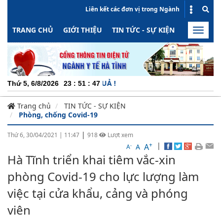
Liên kết các đơn vị trong Ngành
TRANG CHỦ
GIỚI THIỆU
TIN TỨC - SỰ KIỆN
HOẠT ĐỘN
Toggle
naviga
CHU
Thứ 5, 6/8/2026
23
:
51
:
47
Trang chủ
TIN TỨC - SỰ KIỆN
Phòng, chống Covid-19
|
Thứ 6, 30/04/2021
|
11:47
918
Lượt xem
+
|
A
-
A
A
Hà Tĩnh triển khai tiêm vắc-xin
phòng Covid-19 cho lực lượng làm
việc tại cửa khẩu, cảng và phóng
viên