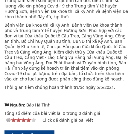
Trung tâm Kiểm soát bệnh tật tỉnh cân đối, điều chỉnh số
lượng vắc-xin phòng Covid-19 cho Trung tâm Y tế huyện
Hương Sơn, Bệnh viện Đa khoa thị xã Kỳ Anh và Bệnh viện Đa
khoa thành phố đầy đủ, kịp thời.
Bệnh viện Đa khoa thị xã Kỳ Anh, Bệnh viện Đa khoa thành
phố và Trung tâm Y tế huyện Hương Sơn: Phối hợp với các
đơn vị tại Cửa khẩu Quốc tế Cầu Treo, Cảng Vũng Áng, Công
an tỉnh, Bộ Chỉ huy Quân sự tỉnh, UBND thị xã Kỳ Anh, Ban
Quản lý Khu kinh tế, Chi cục Hải quan Cửa khẩu Quốc tế Cầu
Treo và Cảng Vũng Áng, Kiểm dịch thú y Cửa khẩu Quốc tế
Cầu Treo, Cảng Việt - Lào, Cảng vụ Hàng hải Vũng Áng, Đại lý
hàng hải Vũng Áng, Đài Phát thanh và Truyền hình tỉnh, Báo
Hà Tĩnh xây dựng kế hoạch triển khai tiêm vắc-xin phòng
Covid-19 cho lực lượng trên địa bàn; tổ chức triển khai tiêm
vắc-xin cho lực lượng được phân công theo đúng kế hoạch.
Thời gian tiêm chủng hoàn thành trước ngày 5/5/2021.
Nguồn:
Báo Hà Tĩnh
Tổng số điểm của bài viết là:
0
trong
0
đánh giá
Click để đánh giá bài viết