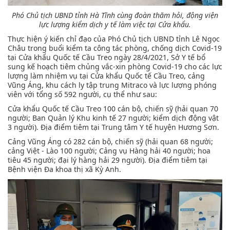
Phó Chủ tịch UBND tỉnh Hà Tĩnh cùng đoàn thăm hỏi, động viện
lực lượng kiểm dịch y tế làm việc tại Cửa khẩu.
Thực hiện ý kiến chỉ đạo của Phó Chủ tịch UBND tỉnh Lê Ngọc
Châu trong buổi kiểm ta công tác phòng, chống dịch Covid-19
tại Cửa khẩu Quốc tế Cầu Treo ngày 28/4/2021, Sở Y tế bổ
sung kế hoạch tiêm chủng vắc-xin phòng Covid-19 cho các lực
lượng làm nhiệm vụ tại Cửa khẩu Quốc tế Cầu Treo, cảng
Vũng Áng, khu cách ly tập trung Mitraco và lực lượng phóng
viên với tổng số 592 người, cụ thể như sau:
Cửa khẩu Quốc tế Cầu Treo 100 cán bộ, chiến sỹ (hải quan 70
người; Ban Quản lý Khu kinh tế 27 người; kiểm dịch động vật
3 người). Địa điểm tiêm tại Trung tâm Y tế huyện Hương Sơn.
Cảng Vũng Áng có 282 cán bộ, chiến sỹ (hải quan 68 người;
cảng Việt - Lào 100 người; Cảng vụ Hàng hải 40 người; hoa
tiêu 45 người; đại lý hàng hải 29 người). Địa điểm tiêm tại
Bệnh viện Đa khoa thị xã Kỳ Anh.