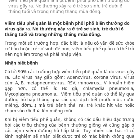
Viêm tiểu phế quản là một bệnh phổi phổ biến thường do
virus gây ra. Nó thường xảy ra ở trẻ sơ sinh, trẻ dưới 6
tháng tuổi và trong những tháng mùa đông.
Viêm tiểu phế quản là một bệnh phổi phổ biến thường do
virus gây ra. Nó thường xảy ra ở trẻ sơ sinh, trẻ dưới 6
tháng tuổi và trong những tháng mùa đông.
Trong một số trường hợp, đặc biệt là nếu có vấn đề sức khỏe
cơ bản hoặc trẻ sơ sinh đẻ non, viêm tiểu phế quản có thể trở
nên nghiêm trọng và phải nhập viện.
Nhận biết bệnh
Có tới 90% các trường hợp viêm tiểu phế quản là do virus gây
ra. Các virus hay gặp gồm: Adenovirus, corona virus, virus
cúm A, B, metapneumovirus, RSV, rhinovirus… Vi khuẩn hiếm
gặp hơn, có thể là: Ho gà, chlamydia pneumonia,
Mycoplasma pneumonia… Viêm tiểu phế quản có thể lây qua
đường hô hấp thông qua các giọt dịch tiết (nước mũi, nước
miếng, đờm...) mà trẻ bệnh thải ra, trẻ khác hít vào hoặc
chạm vào rồi đưa lên miệng mũi.
Khi bị viêm tiểu phế quản, không có các dấu hiệu đặc trưng
bởi các triệu chứng của bệnh thường giống và cũng gặp ở
các bệnh viêm đường hô hấp khác. Tuy nhiên các bác sĩ có
kinh nghiệm sẽ nhận biết được trẻ có mắc bệnh không qua