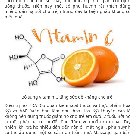
cách giữa các cơn sốt dày hơn khoảng thời gian chỉ định
uống thuốc. Hiện nay, một số phụ huynh rất thích dùng
miếng dán hạ sốt cho trẻ, nhưng đây là biện pháp không có
hiệu quả.
Bổ sung vitamin C tăng sức đề kháng cho trẻ.
Điều trị ho: FDA (Cơ quan kiểm soát thuốc và thực phẩm Hoa
Kỳ) và AAP (Viện hàn lâm nhi khoa Hoa Kỳ) khuyến cáo là
không nên dùng thuốc giảm ho cho trẻ em dưới 2 tuổi. Bởi ho
là một phản xạ có lợi để tống đờm, vi khuẩn ra ngoài. Tuy
nhiên, khi trẻ ho nhiều dẫn đến nôn ói, mất ngủ... phụ huynh
có thể áp dụng một số cách an toàn như: Massage gan bàn