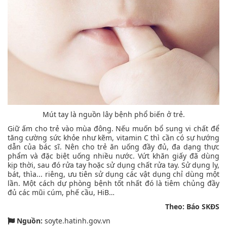
Mút tay là nguồn lây bệnh phổ biến ở trẻ.
Giữ ấm cho trẻ vào mùa đông. Nếu muốn bổ sung vi chất để
tăng cường sức khỏe như kẽm, vitamin C thì cần có sự hướng
dẫn của bác sĩ. Nên cho trẻ ăn uống đầy đủ, đa dạng thực
phẩm và đặc biệt uống nhiều nước. Vứt khăn giấy đã dùng
kịp thời, sau đó rửa tay hoặc sử dụng chất rửa tay. Sử dụng ly,
bát, thìa... riêng, ưu tiên sử dụng các vật dụng chỉ dùng một
lần. Một cách dự phòng bệnh tốt nhất đó là tiêm chủng đầy
đủ các mũi cúm, phế cầu, HiB…
Theo: Báo SKĐS
Nguồn:
soyte.hatinh.gov.vn