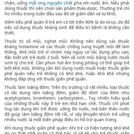
chân, uống
mật ong nguyên chất
pha với nước ấm. Nếu phải
dùng thuốc thì nên chọn sản phẩm thảo dược. Thường trẻ chỉ
ho nhiều trong tuần đầu sau đó sẽ giảm dần và tự khỏi.
Viêm tiểu phế quản ở trẻ em có tới trên 90% là do virus, do đó
việc sử dụng thuốc kháng sinh để điều trị bệnh là không cần
thiết.
Thuốc trị sổ mũi, nghẹt mũi: Không nên dùng các thuốc
kháng histamine và các thuốc chống sung huyết mũi để làm
thông, khô mũi trẻ vì nhóm này nguy cơ tác dụng phụ cao,
đặc biệt với trẻ dưới 2 tuổi. Nên vệ sinh mũi bằng nước muối
sinh lý cho trẻ. Cần phun hơi ẩm trong phòng có thể giúp trẻ
bớt khô mũi. Không cần khí dung nước muối hoặc thuốc giãn
phế quản nếu trẻ không có khò khè, hoặc khò khè nhưng
không đáp ứng với thuốc giãn phế quản.
Thuốc làm loãng đờm: Trên thị trường có rất nhiều loại thuốc
có tác dụng làm loãng đờm, giảm độ dính của đờm như
acetylcystein, bromhexin, carbocystein… Tuy nhiên hiệu quả
của những thuốc này ở trẻ em khá hạn chế. Thuốc chỉ phát
huy tác dụng khi trẻ được uống đủ nước, mà bản thân nước
đã giúp làm loãng đờm tốt rồi, vì vậy khuyến khích trẻ uống
nhiều nước là một biện pháp điều trị hỗ trợ quan trọng.
Khí dung thuốc giãn phế quản: Khi trẻ có hiện tượng khò khè
do co thắt phế quản có thể bác sĩ sẽ kê cho trẻ thuốc giãn