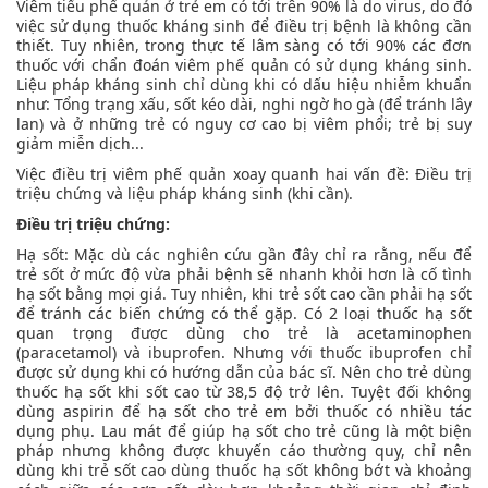
Viêm tiểu phế quản ở trẻ em có tới trên 90% là do virus, do đó
việc sử dụng thuốc kháng sinh để điều trị bệnh là không cần
thiết. Tuy nhiên, trong thực tế lâm sàng có tới 90% các đơn
thuốc với chẩn đoán viêm phế quản có sử dụng kháng sinh.
Liệu pháp kháng sinh chỉ dùng khi có dấu hiệu nhiễm khuẩn
như: Tổng trạng xấu, sốt kéo dài, nghi ngờ ho gà (để tránh lây
lan) và ở những trẻ có nguy cơ cao bị viêm phổi; trẻ bị suy
giảm miễn dịch...
Việc điều trị viêm phế quản xoay quanh hai vấn đề: Điều trị
triệu chứng và liệu pháp kháng sinh (khi cần).
Điều trị triệu chứng:
Hạ sốt: Mặc dù các nghiên cứu gần đây chỉ ra rằng, nếu để
trẻ sốt ở mức độ vừa phải bệnh sẽ nhanh khỏi hơn là cố tình
hạ sốt bằng mọi giá. Tuy nhiên, khi trẻ sốt cao cần phải hạ sốt
để tránh các biến chứng có thể gặp. Có 2 loại thuốc hạ sốt
quan trọng được dùng cho trẻ là acetaminophen
(paracetamol) và ibuprofen. Nhưng với thuốc ibuprofen chỉ
được sử dụng khi có hướng dẫn của bác sĩ. Nên cho trẻ dùng
thuốc hạ sốt khi sốt cao từ 38,5 độ trở lên. Tuyệt đối không
dùng aspirin để hạ sốt cho trẻ em bởi thuốc có nhiều tác
dụng phụ. Lau mát để giúp hạ sốt cho trẻ cũng là một biện
pháp nhưng không được khuyến cáo thường quy, chỉ nên
dùng khi trẻ sốt cao dùng thuốc hạ sốt không bớt và khoảng