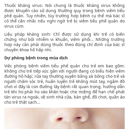
Thuốc kháng virus: Nói chung là thuốc kháng virus không
được khuyến cáo sử dụng thường quy trong bệnh viêm tiểu
phế quản. Tuy nhiên, tùy trường hợp bệnh cụ thể mà bác sĩ
có thể cân nhắc nếu nghi ngờ trẻ bị viêm tiểu phế quản do
virus cúm.
Liệu pháp kháng sinh: Chỉ được sử dụng khi trẻ có biến
chứng như bội nhiễm vi khuẩn, viêm phổi... Những trường
hợp này cần phải dùng thuốc theo đúng chỉ định của bác sĩ
chuyên khoa hô hấp nhi.
Dự phòng bệnh trong mùa dịch
Việc phòng bệnh viêm tiểu phế quản cho trẻ em bao gồm:
Không cho trẻ tiếp xúc gần với người đang có biểu hiện viêm
đường hô hấp; rửa tay thường xuyên bằng xà bông cho trẻ và
người chăm sóc trẻ, huấn luyện trẻ không mút tay, ngậm đồ
chơi vì đây là con đường lây bệnh rất quan trọng; hướng dẫn
trẻ khi ho phải ho vào khăn hoặc che miệng để hạn chế phát
tán virus ra ngoài, vệ sinh nhà cửa, bàn ghế, đồ chơi, quần áo
cho trẻ thật sạch...