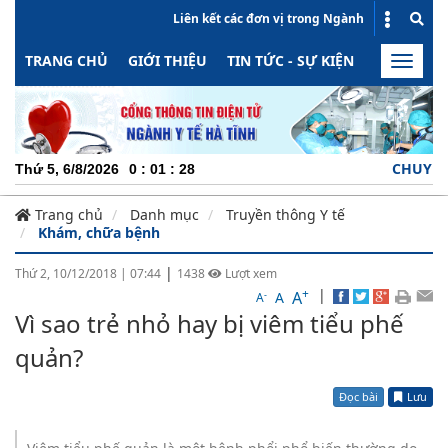
Liên kết các đơn vị trong Ngành
TRANG CHỦ
GIỚI THIỆU
TIN TỨC - SỰ KIỆN
HOẠT ĐỘN
Toggle
naviga
CHUYÊN NGHIỆP
Thứ 5, 6/8/2026
0
:
01
:
29
Trang chủ
Danh mục
Truyền thông Y tế
Khám, chữa bệnh
|
Thứ 2, 10/12/2018
|
07:44
1438
Lượt xem
+
|
A
-
A
A
Vì sao trẻ nhỏ hay bị viêm tiểu phế
quản?
Đọc bài
Lưu