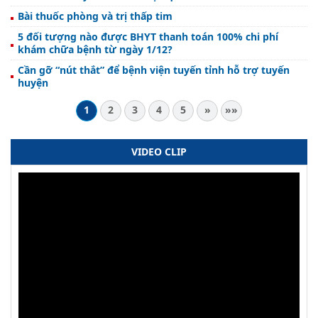
Bài thuốc phòng và trị thấp tim
5 đối tượng nào được BHYT thanh toán 100% chi phí
khám chữa bệnh từ ngày 1/12?
Cần gỡ “nút thắt” để bệnh viện tuyến tỉnh hỗ trợ tuyến
huyện
1
2
3
4
5
»
»»
VIDEO CLIP