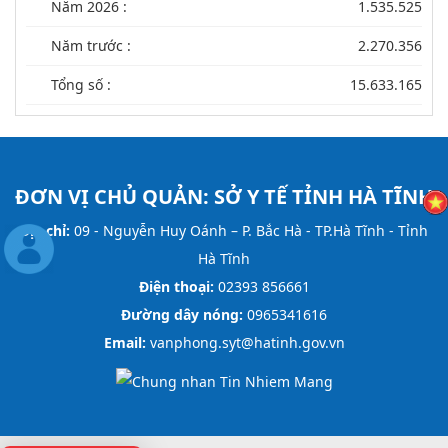
Năm 2026 :
1.535.525
Năm trước :
2.270.356
Tổng số :
15.633.165
ĐƠN VỊ CHỦ QUẢN:
SỞ Y TẾ TỈNH HÀ TĨNH
Địa chỉ:
09 - Nguyễn Huy Oánh – P. Bắc Hà - TP.Hà Tĩnh - Tỉnh
Hà Tĩnh
Điện thoại:
02393 856661
Đường dây nóng:
0965341616
Email:
vanphong.syt@hatinh.gov.vn