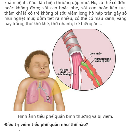
khám bệnh. Các dấu hiệu thường gặp như: Ho, có thể có đờm
hoặc không đờm; sốt cao hoặc nhẹ, sốt cơn hoặc liên tục,
thậm chí là có trẻ không bị sốt; viêm long hô hấp trên gây sổ
mũi nghẹt mũi; đờm tiết ra nhiều, có thể có màu xanh, vàng
hay trắng; thở khò khè, thở nhanh; trẻ biếng ăn...
Hình ảnh tiểu phế quản bình thường và bị viêm.
Điều trị viêm tiểu phế quản như thế nào?