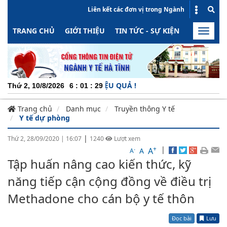
Liên kết các đơn vị trong Ngành
TRANG CHỦ
GIỚI THIỆU
TIN TỨC - SỰ KIỆN
HOẠT ĐỘN
Toggle
naviga
 ĐỘNG - MINH BẠCH - HIỆU QUẢ !
Thứ 2, 10/8/2026
6
:
01
:
29
Trang chủ
Danh mục
Truyền thông Y tế
Y tế dự phòng
|
Thứ 2, 28/09/2020
|
16:07
1240
Lượt xem
+
|
A
-
A
A
Tập huấn nâng cao kiến thức, kỹ
năng tiếp cận cộng đồng về điều trị
Methadone cho cán bộ y tế thôn
Đọc bài
Lưu