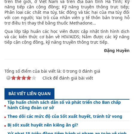
trên thế giới, ở Việt Nam và trên địa bàn tĩnh Hà Tĩnh; Kỹ
năng tiếp cận cộng đồng; Kỹ năng truyền thông trực tiếp;
Phân loại các chất ma túy, tác động và tác hại của ma túy đối
với con người; Vai trò của nhân viên y tế thôn bản trong hỗ
trợ điều trị thay thế bằng thuốc Methadone...
Qua lớp tập huấn các học viên được cập nhật tình hình dịch
và các kiến thức cơ bản về HIV/AIDS; Nắm được các kỹ năng
tiếp cận cộng đồng, kỹ năng truyền thông trực tiếp.
Đặng Huyền
Tổng số điểm của bài viết là:
0
trong
0
đánh giá
Click để đánh giá bài viết
BÀI VIẾT LIÊN QUAN
Tập huấn chính sách dân số và phát triển cho Ban chấp
hành Công đoàn cơ sở
Theo dõi các mức độ của Sốt xuất huyết, tránh tử vong
Bị sốt xuất huyết nên kiêng ăn gì?
Xử phạt 15 triệu đồng tiệm bánh vi phạm an toàn vệ sinh