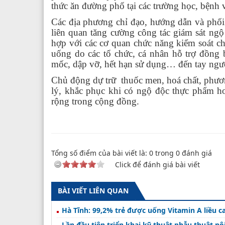
thức ăn đường phố tại các trường học, bệnh
Các địa phương chỉ đạo, hướng dẫn và phối h
liên quan tăng cường công tác giám sát ng
hợp với các cơ quan chức năng kiểm soát ch
uống do các tổ chức, cá nhân hỗ trợ đồng
mốc, dập vỡ, hết hạn sử dụng… đến tay ngư
Chủ động dự trữ thuốc men, hoá chất, phươn
lý, khắc phục khi có ngộ độc thực phẩm ho
rộng trong cộng đồng.
Tổng số điểm của bài viết là:
0
trong
0
đánh giá
Click để đánh giá bài viết
BÀI VIẾT LIÊN QUAN
Hà Tĩnh: 99,2% trẻ được uống Vitamin A liều c
Lần đầu tiên triển khai kỹ thuật phẫu thuật nộ