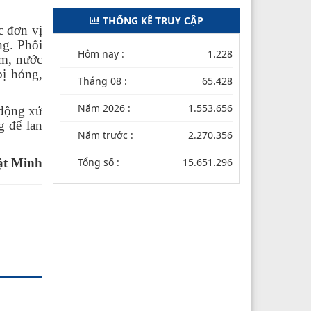
THỐNG KÊ TRUY CẬP
c đơn vị
ng. Phối
Hôm nay :
1.228
ẩm, nước
bị hỏng,
Tháng 08 :
65.428
Năm 2026 :
1.553.656
 động xử
g để lan
Năm trước :
2.270.356
ật Minh
Tổng số :
15.651.296