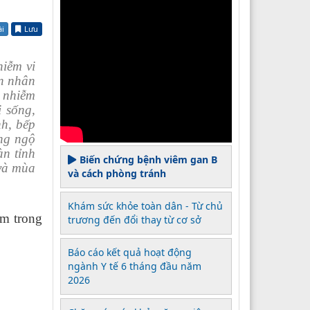
ài
Lưu
iễm vi
ên nhân
ô nhiễm
i sống,
nh, bếp
ng ngộ
àn tỉnh
Biến chứng bệnh viêm gan B
và mùa
và cách phòng tránh
Khám sức khỏe toàn dân - Từ chủ
ẩm trong
trương đến đổi thay từ cơ sở
Báo cáo kết quả hoạt động
ngành Y tế 6 tháng đầu năm
2026