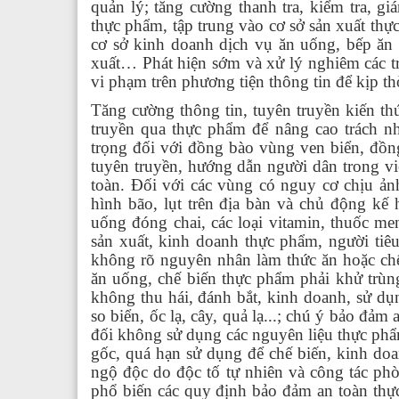
quản lý; tăng cường thanh tra, kiểm tra, g
thực phẩm, tập trung vào cơ sở sản xuất thự
cơ sở kinh doanh dịch vụ ăn uống, bếp ăn t
xuất… Phát hiện sớm và xử lý nghiêm các t
vi phạm trên phương tiện thông tin để kịp t
Tăng cường thông tin, tuyên truyền kiến t
truyền qua thực phẩm để nâng cao trách n
trọng đối với đồng bào vùng ven biển, đồng
tuyên truyền, hướng dẫn người dân trong vi
toàn. Đối với các vùng có nguy cơ chịu ảnh
hình bão, lụt trên địa bàn và chủ động kế 
uống đóng chai, các loại vitamin, thuốc me
sản xuất, kinh doanh thực phẩm, người tiêu
không rõ nguyên nhân làm thức ăn hoặc chế
ăn uống, chế biến thực phẩm phải khử trùng,
không thu hái, đánh bắt, kinh doanh, sử dụ
so biển, ốc lạ, cây, quả lạ...; chú ý bảo đảm
đối không sử dụng các nguyên liệu thực phẩ
gốc, quá hạn sử dụng để chế biến, kinh doa
ngộ độc do độc tố tự nhiên và công tác p
phổ biến các quy định bảo đảm an toàn thự