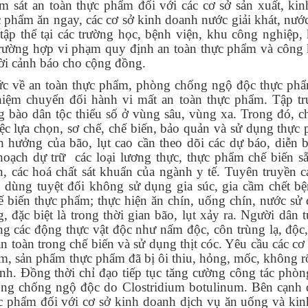
iám sát an toàn thực phẩm đối với các cơ sở sản xuất, ki
c phẩm ăn ngay, các cơ sở kinh doanh nước giải khát, nước
ập thể tại các trường học, bệnh viện, khu công nghiệp,
rường hợp vi phạm quy định an toàn thực phẩm và công 
hời cảnh báo cho cộng đồng.
hức về an toàn thực phẩm, phòng chống ngộ độc thực ph
hiệm chuyển đổi hành vi mất an toàn thực phẩm. Tập t
 bào dân tộc thiểu số ở vùng sâu, vùng xa. Trong đó, c
ệc lựa chọn, sơ chế, chế biến, bảo quản và sử dụng thực
 hưởng của bão, lụt cao cần theo dõi các dự báo, diễn b
hoạch dự trữ các loại lương thực, thực phẩm chế biến s
n, các hoá chất sát khuẩn của ngành y tế. Tuyên truyền c
 dùng tuyệt đối không sử dụng gia súc, gia cầm chết bệ
 biến thực phẩm; thực hiện ăn chín, uống chín, nước sử
 đặc biệt là trong thời gian bão, lụt xảy ra. Người dân t
ng các động thực vật độc như nấm độc, côn trùng lạ, độc,
 an toàn trong chế biến và sử dụng thịt cóc. Yêu cầu các cơ
m, sản phẩm thực phẩm đã bị ôi thiu, hỏng, mốc, không 
nh. Đồng thời chỉ đạo tiếp tục tăng cường công tác phò
hòng chống ngộ độc do Clostridium botulinum. Bên cạnh
c phẩm đối với cơ sở kinh doanh dịch vụ ăn uống và ki