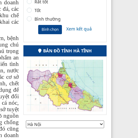
Rất tốt
nh doanh
 đá, các
Tốt
 khu chế
Bình thường
khai các
Xem kết quả
Bình chọn
ẩm, bệnh
rung chú
hú trọng
BẢN ĐỒ TỈNH HÀ TĨNH
 phẩm an
iến tình
ẵn, nước
ác cơ sở
nh, chết
 dụng để
uyệt đối
 cá nóc,
 sở tuyệt
rõ nguồn
ng chống
 đó cũng
nh doanh