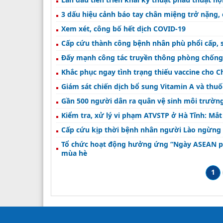
3 dấu hiệu cảnh báo tay chân miệng trở nặng, 
Xem xét, công bố hết dịch COVID-19
Cấp cứu thành công bệnh nhân phù phổi cấp, 
Đấy mạnh công tác truyền thông phòng chống
Khắc phục ngay tình trạng thiếu vaccine cho
Giám sát chiến dịch bổ sung Vitamin A và thuố
Gần 500 người dân ra quân vệ sinh môi trường
Kiểm tra, xử lý vi phạm ATVSTP ở Hà Tĩnh: Mắt 
Cấp cứu kịp thời bệnh nhân người Lào ngừng
Tổ chức hoạt động hưởng ứng “Ngày ASEAN phòng chống sốt xuất huyết” và tăng cường
mùa hè
1