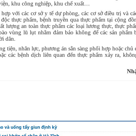
 viện, khu công nghiệp, khu chế xuất…
ợp với các cơ sở y tế dự phòng, các cơ sở điều trị và cá
ộ độc thực phẩm, bệnh truyền qua thực phẩm tại cộng đồ
ất lượng an toàn thực phẩm các loại lương thực, thực ph
 bào vùng lũ lụt nhằm đảm bảo không để các sản phẩm 
ời dân.
g tiện, nhân lực, phương án sẵn sàng phối hợp hoặc chủ
ặc các bệnh dịch liên quan đến thực phẩm xảy ra, khôn
Nh
ao và uống tẩy giun định kỳ
i soi khớp cổ chân ở Hà Tĩnh