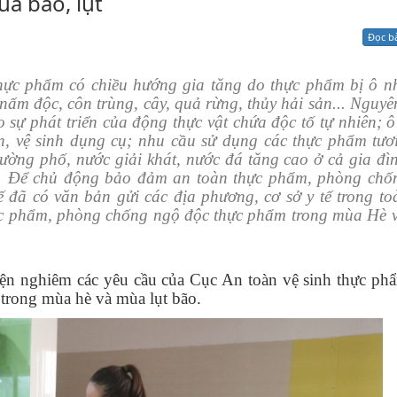
a bão, lụt
Xử lý kiến nghị - Khiếu nại tố cáo
Khác
Đọc b
hực phẩm có chiều hướng gia tăng do thực phẩm bị ô nh
 nấm độc, côn trùng, cây, quả rừng, thủy hải sản... Nguy
cho sự phát triển của động thực vật chứa độc tố tự nhiên; 
n, vệ sinh dụng cụ; nhu cầu sử dụng các thực phẩm tươ
ường phố, nước giải khát, nước đá tăng cao ở cả gia đì
h… Để chủ động bảo đảm an toàn thực phẩm, phòng chố
ế đã có văn bản gửi các địa phương, cơ sở y tế trong to
ực phẩm, phòng chống ngộ độc thực phẩm trong mùa Hè 
iện nghiêm các yêu cầu của Cục An toàn vệ sinh thực ph
 trong mùa hè và mùa lụt bão.