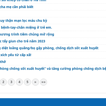
cha mẹ cần phải biết
suy thận mạn lọc máu chu kỳ
 bệnh-tay-chân miệng ở trẻ em.
 Chương trình tiêm chủng mở rộng
c tẩy giun cho trẻ năm 2023
 diệt loăng quăng/bọ gậy phòng, chống dịch sốt xuất huyết
xích yếu từ cấp xã!
 thở
 phòng chống dịch bệnh
2
3
4
5
»
»»