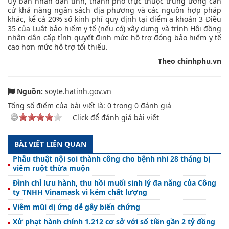
Ủy ban nhân dân tỉnh, thành phố trực thuộc trung ương căn
cứ khả năng ngân sách địa phương và các nguồn hợp pháp
khác, kể cả 20% số kinh phí quy định tại điểm a khoản 3 Điều
35 của Luật bảo hiểm y tế (nếu có) xây dựng và trình Hội đồng
nhân dân cấp tỉnh quyết định mức hỗ trợ đóng bảo hiểm y tế
cao hơn mức hỗ trợ tối thiểu.
Theo chinhphu.vn
Nguồn:
soyte.hatinh.gov.vn
Tổng số điểm của bài viết là:
0
trong
0
đánh giá
Click để đánh giá bài viết
BÀI VIẾT LIÊN QUAN
Phẫu thuật nội soi thành công cho bệnh nhi 28 tháng bị
viêm ruột thừa muộn
Đình chỉ lưu hành, thu hồi muối sinh lý đa năng của Công
ty TNHH Vinamask vì kém chất lượng
Viêm mũi dị ứng dễ gây biến chứng
Xử phạt hành chính 1.212 cơ sở với số tiền gần 2 tỷ đồng