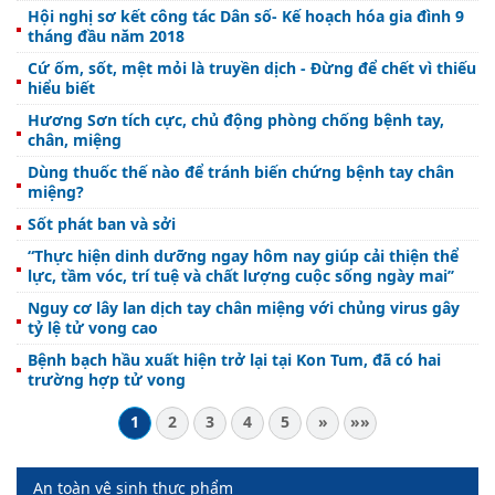
Hội nghị sơ kết công tác Dân số- Kế hoạch hóa gia đình 9
tháng đầu năm 2018
Cứ ốm, sốt, mệt mỏi là truyền dịch - Đừng để chết vì thiếu
hiểu biết
Hương Sơn tích cực, chủ động phòng chống bệnh tay,
chân, miệng
Dùng thuốc thế nào để tránh biến chứng bệnh tay chân
miệng?
Sốt phát ban và sởi
“Thực hiện dinh dưỡng ngay hôm nay giúp cải thiện thể
lực, tầm vóc, trí tuệ và chất lượng cuộc sống ngày mai’’
Nguy cơ lây lan dịch tay chân miệng với chủng virus gây
tỷ lệ tử vong cao
Bệnh bạch hầu xuất hiện trở lại tại Kon Tum, đã có hai
trường hợp tử vong
1
2
3
4
5
»
»»
An toàn vệ sinh thực phẩm