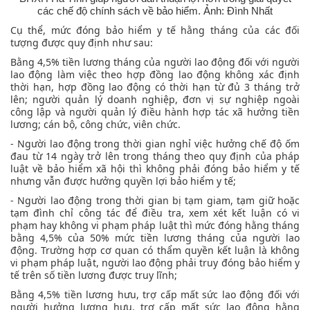
các chế độ chính sách về bảo hiểm. Ảnh: Đình Nhất
Cụ thể, mức đóng bảo hiểm y tế hằng tháng của các đối
tượng được quy định như sau:
Bằng 4,5% tiền lương tháng của người lao động đối với người
lao động làm việc theo hợp đồng lao động không xác định
thời hạn, hợp đồng lao động có thời hạn từ đủ 3 tháng trở
lên; người quản lý doanh nghiệp, đơn vị sự nghiệp ngoài
công lập và người quản lý điều hành hợp tác xã hưởng tiền
lương; cán bộ, công chức, viên chức.
- Người lao động trong thời gian nghỉ việc hưởng chế độ ốm
đau từ 14 ngày trở lên trong tháng theo quy định của pháp
luật về bảo hiểm xã hội thì không phải đóng bảo hiểm y tế
nhưng vẫn được hưởng quyền lợi bảo hiểm y tế;
- Người lao động trong thời gian bị tạm giam, tạm giữ hoặc
tạm đình chỉ công tác để điều tra, xem xét kết luận có vi
phạm hay không vi phạm pháp luật thì mức đóng hằng tháng
bằng 4,5% của 50% mức tiền lương tháng của người lao
động. Trường hợp cơ quan có thẩm quyền kết luận là không
vi phạm pháp luật, người lao động phải truy đóng bảo hiểm y
tế trên số tiền lương được truy lĩnh;
Bằng 4,5% tiền lương hưu, trợ cấp mất sức lao động đối với
người hưởng lương hưu, trợ cấp mất sức lao động hằng