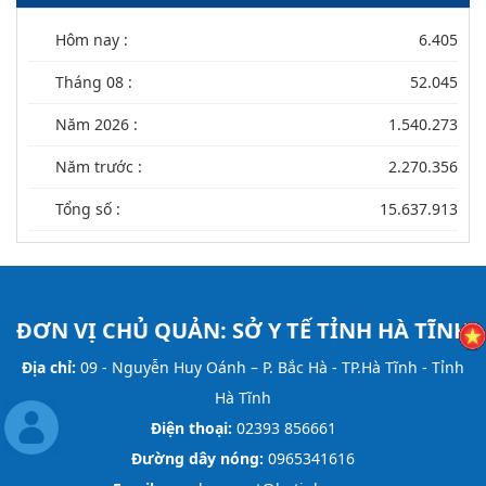
Hôm nay :
6.405
Tháng 08 :
52.045
Năm 2026 :
1.540.273
Năm trước :
2.270.356
Tổng số :
15.637.913
ĐƠN VỊ CHỦ QUẢN:
SỞ Y TẾ TỈNH HÀ TĨNH
Địa chỉ:
09 - Nguyễn Huy Oánh – P. Bắc Hà - TP.Hà Tĩnh - Tỉnh
Hà Tĩnh
Điện thoại:
02393 856661
Đường dây nóng:
0965341616