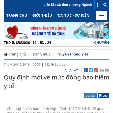
Liên kết các đơn vị trong Ngành
TRANG CHỦ
GIỚI THIỆU
TIN TỨC - SỰ KIỆN
HOẠT ĐỘN
Toggle
naviga
CHUYÊN NGHIỆP
Thứ 5, 6/8/2026
12
:
53
:
25
Trang chủ
Danh mục
Truyền thông Y tế
|
Thứ 4, 24/10/2018
|
06:57
932
Lượt xem
+
|
A
-
A
A
Quy định mới về mức đóng bảo hiểm
y tế
Đọc bài
Lưu
Chính phủ vừa ban hành Nghị định 146/2018/NĐ-CP quy