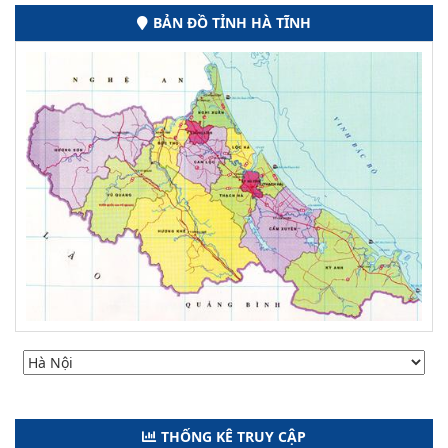
BẢN ĐỒ TỈNH HÀ TĨNH
THỐNG KÊ TRUY CẬP