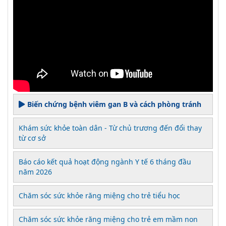
Biến chứng bệnh viêm gan B và cách phòng tránh
Khám sức khỏe toàn dân - Từ chủ trương đến đổi thay
từ cơ sở
Báo cáo kết quả hoạt động ngành Y tế 6 tháng đầu
năm 2026
Chăm sóc sức khỏe răng miệng cho trẻ tiểu học
Chăm sóc sức khỏe răng miệng cho trẻ em mầm non