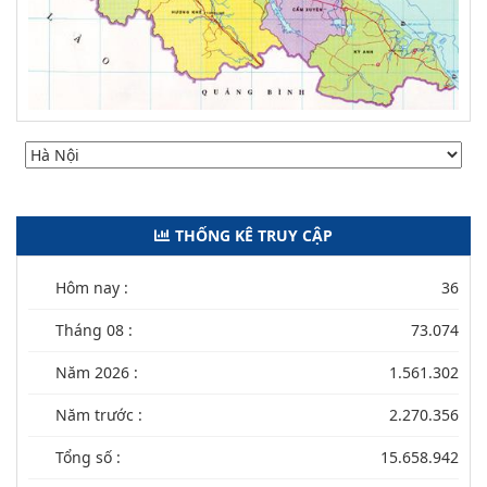
THỐNG KÊ TRUY CẬP
Hôm nay :
36
Tháng 08 :
73.074
Năm 2026 :
1.561.302
Năm trước :
2.270.356
Tổng số :
15.658.942