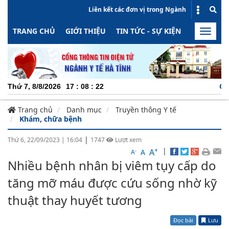
Liên kết các đơn vị trong Ngành
TRANG CHỦ
GIỚI THIỆU
TIN TỨC - SỰ KIỆN
HOẠT ĐỘN
Toggle
naviga
CHUYÊN N
Thứ 7, 8/8/2026
17
:
08
:
23
Trang chủ
Danh mục
Truyền thông Y tế
Khám, chữa bệnh
|
Thứ 6, 22/09/2023
|
16:04
1747
Lượt xem
+
|
A
-
A
A
Nhiều bệnh nhân bị viêm tụy cấp do
tăng mỡ máu được cứu sống nhờ kỹ
thuật thay huyết tương
Đọc bài
Lưu