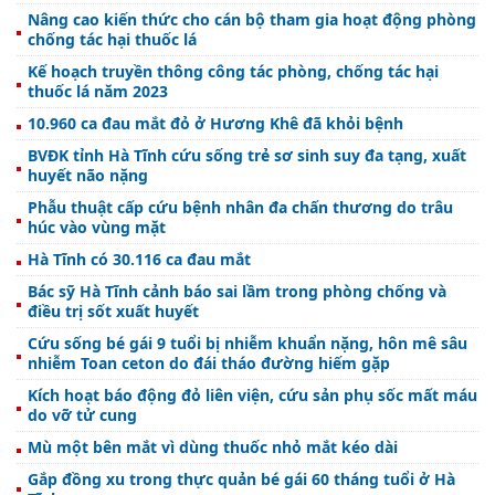
Nâng cao kiến thức cho cán bộ tham gia hoạt động phòng
chống tác hại thuốc lá
Kế hoạch truyền thông công tác phòng, chống tác hại
thuốc lá năm 2023
10.960 ca đau mắt đỏ ở Hương Khê đã khỏi bệnh
BVĐK tỉnh Hà Tĩnh cứu sống trẻ sơ sinh suy đa tạng, xuất
huyết não nặng
Phẫu thuật cấp cứu bệnh nhân đa chấn thương do trâu
húc vào vùng mặt
Hà Tĩnh có 30.116 ca đau mắt
Bác sỹ Hà Tĩnh cảnh báo sai lầm trong phòng chống và
điều trị sốt xuất huyết
Cứu sống bé gái 9 tuổi bị nhiễm khuẩn nặng, hôn mê sâu
nhiễm Toan ceton do đái tháo đường hiếm gặp
Kích hoạt báo động đỏ liên viện, cứu sản phụ sốc mất máu
do vỡ tử cung
Mù một bên mắt vì dùng thuốc nhỏ mắt kéo dài
Gắp đồng xu trong thực quản bé gái 60 tháng tuổi ở Hà