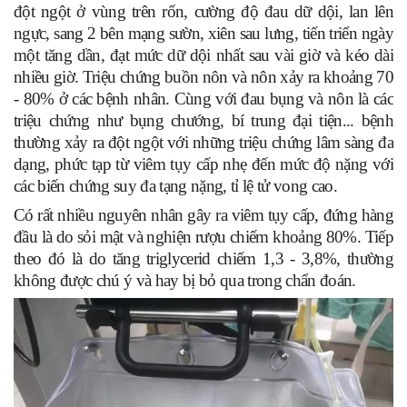
đột ngột ở vùng trên rốn, cường độ đau dữ dội, lan lên
ngực, sang 2 bên mạng sườn, xiên sau lưng, tiến triển ngày
một tăng dần, đạt mức dữ dội nhất sau vài giờ và kéo dài
nhiều giờ. Triệu chứng buồn nôn và nôn xảy ra khoảng 70
- 80% ở các bệnh nhân. Cùng với đau bụng và nôn là các
triệu chứng như bụng chướng, bí trung đại tiện... bệnh
thường xảy ra đột ngột với những triệu chứng lâm sàng đa
dạng, phức tạp từ viêm tụy cấp nhẹ đến mức độ nặng với
các biến chứng suy đa tạng nặng, tỉ lệ tử vong cao.
Có rất nhiều nguyên nhân gây ra viêm tụy cấp, đứng hàng
đầu là do sỏi mật và nghiện rượu chiếm khoảng 80%. Tiếp
theo đó là do tăng triglycerid chiếm 1,3 - 3,8%, thường
không được chú ý và hay bị bỏ qua trong chẩn đoán.