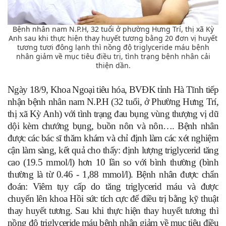
Bệnh nhân nam N.P.H, 32 tuổi ở phường Hưng Trí, thị xã Kỳ
Anh sau khi thực hiện thay huyết tương bằng 20 đơn vị huyết
tương tươi đông lạnh thì nồng độ triglyceride máu bệnh
nhân giảm về mục tiêu điều trị, tình trạng bệnh nhân cải
thiện dần.
Ngày 18/9, Khoa Ngoại tiêu hóa, BVĐK tỉnh Hà Tĩnh tiếp
nhận bệnh nhân nam N.P.H (32 tuổi, ở Phường Hưng Trí,
thị xã Kỳ Anh) với tình trạng đau bụng vùng thượng vị dữ
dội kèm chướng bụng, buồn nôn và nôn…. Bệnh nhân
được các bác sĩ thăm khám và chỉ định làm các xét nghiệm
cận làm sàng, kết quả cho thấy: định lượng triglycerid tăng
cao (19.5 mmol/l) hơn 10 lần so với bình thường (bình
thường là từ 0.46 - 1,88 mmol/l). Bệnh nhân được chẩn
đoán: Viêm tụy cấp do tăng triglycerid máu và được
chuyển lên khoa Hồi sức tích cực để điều trị bằng kỹ thuật
thay huyết tương. Sau khi thực hiện thay huyết tương thì
nồng độ triglyceride máu bệnh nhân giảm về mục tiêu điều