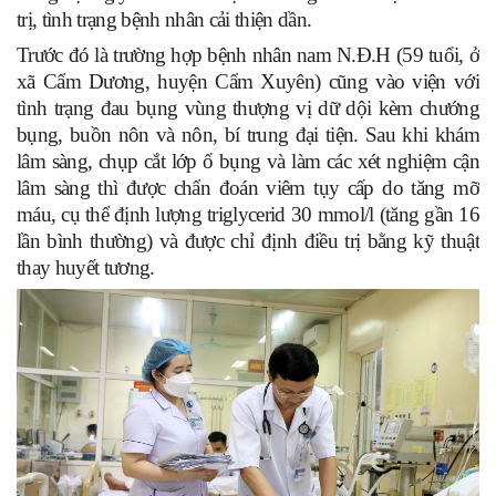
trị, tình trạng bệnh nhân cải thiện dần.
Trước đó là trường hợp bệnh nhân nam N.Đ.H (59 tuổi, ở
xã Cẩm Dương, huyện Cẩm Xuyên) cũng vào viện với
tình trạng đau bụng vùng thượng vị dữ dội kèm chướng
bụng, buồn nôn và nôn, bí trung đại tiện. Sau khi khám
lâm sàng, chụp cắt lớp ổ bụng và làm các xét nghiệm cận
lâm sàng thì được chẩn đoán viêm tụy cấp do tăng mỡ
máu, cụ thể định lượng triglycerid 30 mmol/l (tăng gần 16
lần bình thường) và được chỉ định điều trị bằng kỹ thuật
thay huyết tương.