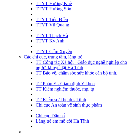
TTYT Hương Khê
TTYT Hương Sơn
TTYT Tiên Điền
TTYT Vũ Quang
TTYT Thạch Hà
TTYT Kỳ Anh
TTYT Cẩm Xuyên
Các chi cục, trung tâm, làng trẻ
TT Công tác Xã hội - Giáo dục nghề nghiệp cho
người khuyết tật Hà Tĩnh
TT Bảo vệ, chăm sóc sức khỏe cán bộ tỉnh.
TT Pháp Y - Giám định Y khoa
TT Kiểm nghiệm thuốc, mp, tp
TT Kiểm soát bệnh tật tỉnh
Chi cục An toàn vệ sinh thực phẩm
Chi cục Dân số
Làng trẻ em mồ côi Hà Tĩnh