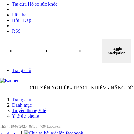
Tra cứu Hồ sơ sức khỏe
Liên hệ
Hỏi - Đáp
RSS
Toggle
TRANG CHỦ
GIỚI THIỆU
TIN TỨC - SỰ KIỆN
navigation
Trang chủ
:
:
CHUYÊN NGHIỆP - TRÁCH NHIỆM - NĂNG ĐỘNG -
Trang chủ
Danh mục
Truyền thông Y tế
Y tế dự phòng
|
Thứ 4, 19/03/2025
|
08:51
736
Lượt xem
|
+
-
A