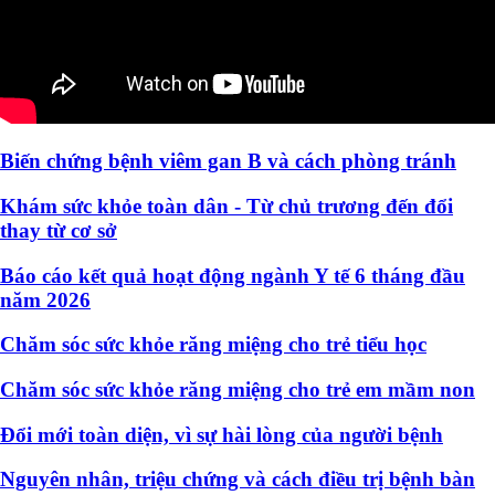
Biến chứng bệnh viêm gan B và cách phòng tránh
Khám sức khỏe toàn dân - Từ chủ trương đến đổi
thay từ cơ sở
Báo cáo kết quả hoạt động ngành Y tế 6 tháng đầu
năm 2026
Chăm sóc sức khỏe răng miệng cho trẻ tiểu học
Chăm sóc sức khỏe răng miệng cho trẻ em mầm non
Đổi mới toàn diện, vì sự hài lòng của người bệnh
Nguyên nhân, triệu chứng và cách điều trị bệnh bàn