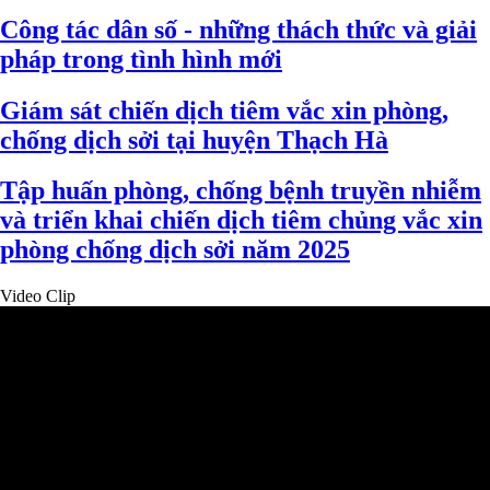
Công tác dân số - những thách thức và giải
pháp trong tình hình mới
Giám sát chiến dịch tiêm vắc xin phòng,
chống dịch sởi tại huyện Thạch Hà
Tập huấn phòng, chống bệnh truyền nhiễm
và triển khai chiến dịch tiêm chủng vắc xin
phòng chống dịch sởi năm 2025
Video Clip