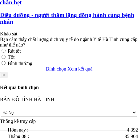
chân bẹt
Điều dưỡng - người thầm lặng đồng hành cùng bệnh
nhân
Khảo sát
Bạn cảm thấy chất lượng dịch vụ y tế do ngành Y tế Hà Tĩnh cung cấp
như thế nào?
Rất tốt
Tốt
Bình thường
Bình chọn
Xem kết quả
×
Kết quả bình chọn
BẢN ĐỒ TỈNH HÀ TĨNH
Thống kê truy cập
Hôm nay :
4.392
Tháng 08 :
85.904