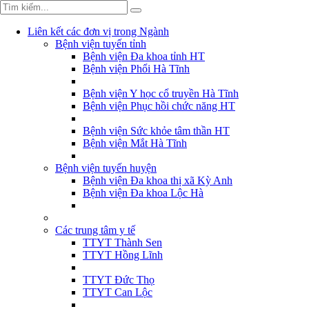
Liên kết các đơn vị trong Ngành
Bệnh viện tuyến tỉnh
Bệnh viện Đa khoa tỉnh HT
Bệnh viện Phổi Hà Tĩnh
Bệnh viện Y học cổ truyền Hà Tĩnh
Bệnh viện Phục hồi chức năng HT
Bệnh viện Sức khỏe tâm thần HT
Bệnh viện Mắt Hà Tĩnh
Bệnh viện tuyến huyện
Bệnh viện Đa khoa thị xã Kỳ Anh
Bệnh viện Đa khoa Lộc Hà
Các trung tâm y tế
TTYT Thành Sen
TTYT Hồng Lĩnh
TTYT Đức Thọ
TTYT Can Lộc