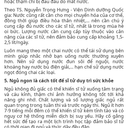
hoặc thậm chí bị đau đầu do mất nước.
Theo TS. Nguyễn Trọng Hưng - Viện Dinh dưỡng Quốc
gia: Nước cũng rất cần cho mọi chuyển hóa của cơ thể,
đồng thời giúp điều hòa thân nhiệt,... nên cần chú ý
cung cấp đủ nước cho các sĩ tử, nhất là trong mùa hè
oi bức. Lượng nước cần cung cấp tùy thuộc vào cân
nặng của các sĩ tử, nên đảm bảo cung cấp khoảng 1,5-
2,5 lít/ngày.
Luôn mang theo một chai nước có thể tái sử dụng bên
mình giúp nhắc nhở bạn uống nước thường xuyên
hơn. Nên sử dụng nước đun sôi để nguội, nước
khoáng hay nước bù điện giải,... hạn chế sử dụng nước
ngọt đóng chai các loại.
5. Ngủ ngon là cách tốt để sĩ tử duy trì sức khỏe
Ngủ không đủ giấc có thể khiến sĩ tử xuống tâm trạng
và cáu kỉnh, thậm chí ảnh hưởng không tốt tới khả
năng ghi nhớ. Chất lượng và số lượng giấc ngủ rất
quan trọng trong tuần thi và trước ngày thi. Ngủ ít hơn
7-9 tiếng mỗi đêm có thể khiến sĩ tử kém tỉnh táo và có
nguy cơ hệ thống miễn dịch bị suy yếu. Hãy cố gắng
hết sức để tạo ra một lịch trình học tập đảm bảo sĩ tử
có thời gian đi ngủ và thức dậy đều đặn.