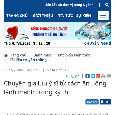
Liên kết các đơn vị trong Ngành
TRANG CHỦ
GIỚI THIỆU
TIN TỨC - SỰ KIỆN
HOẠT ĐỘN
Toggle
naviga
CHUYÊN NGHIỆP - TR
Thứ 6, 7/8/2026
3
:
12
:
28
Trang chủ
Danh mục
Phố biến kiến thức
Tài liệu truyền thông
|
Thứ 3, 25/06/2024
|
07:00
657
Lượt xem
+
|
A
-
A
A
Chuyên gia lưu ý sĩ tử cách ăn uống
lành mạnh trong kỳ thi
Đọc bài
Lưu