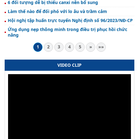
6 đối tượng dễ bị thiếu canxi nên bổ sung
Làm thế nào để đối phó với lo âu và trầm cảm
Hội nghị tập huấn trực tuyến Nghị định số 96/2023/NĐ-CP
Ứng dụng nẹp thông minh trong điều trị phục hồi chức
năng
1
2
3
4
5
»
»»
VIDEO CLIP