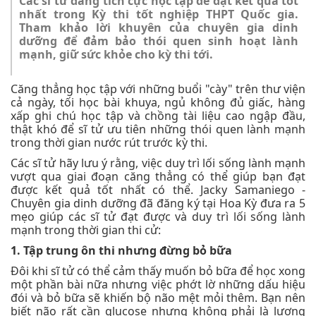
Các sĩ tử đang tích cực học tập để đạt kết quả tốt
nhất trong Kỳ thi tốt nghiệp THPT Quốc gia.
Tham khảo lời khuyên của chuyên gia dinh
dưỡng để đảm bảo thói quen sinh hoạt lành
mạnh, giữ sức khỏe cho kỳ thi tới.
Căng thẳng học tập với những buổi "cày" trên thư viện
cả ngày, tối học bài khuya, ngủ không đủ giấc, hàng
xấp ghi chú học tập và chồng tài liệu cao ngập đầu,
thật khó để sĩ tử ưu tiên những thói quen lành mạnh
trong thời gian nước rút trước kỳ thi.
Các sĩ tử hãy lưu ý rằng, việc duy trì lối sống lành mạnh
vượt qua giai đoạn căng thẳng có thể giúp bạn đạt
được kết quả tốt nhất có thể. Jacky Samaniego -
Chuyên gia dinh dưỡng đã đăng ký tại Hoa Kỳ đưa ra 5
mẹo giúp các sĩ tử đạt được và duy trì lối sống lành
mạnh trong thời gian thi cử:
1. Tập trung ôn thi nhưng đừng bỏ bữa
Đôi khi sĩ tử có thể cảm thấy muốn bỏ bữa để học xong
một phần bài nữa nhưng việc phớt lờ những dấu hiệu
đói và bỏ bữa sẽ khiến bộ não mệt mỏi thêm. Bạn nên
biết não rất cần glucose nhưng không phải là lượng