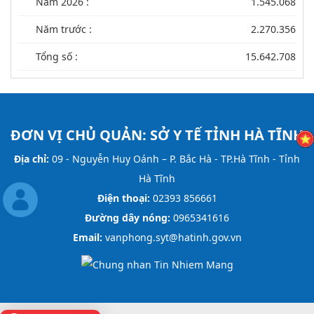
Năm 2026 :
1.545.068
Năm trước :
2.270.356
Tổng số :
15.642.708
ĐƠN VỊ CHỦ QUẢN:
SỞ Y TẾ TỈNH HÀ TĨNH
Địa chỉ:
09 - Nguyễn Huy Oánh – P. Bắc Hà - TP.Hà Tĩnh - Tỉnh
Hà Tĩnh
Điện thoại:
02393 856661
Đường dây nóng:
0965341616
Email:
vanphong.syt@hatinh.gov.vn