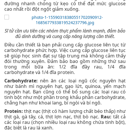
đường nhanh chóng từ kẹo có thể đạt mức glucose
cao nhất rồi đột ngột giảm xuống.
Sĩ tử cần ưu tiên các nhóm thực phẩm lành mạnh, đảm bảo
đủ dinh dưỡng và cung cấp năng lượng cần thiết.
Điều cần thiết là bạn phải cung cấp glucose liên tục từ
carbohydrate phức hợp. Việc cung cấp glucose liên tục
sẽ giúp học sinh đạt sự tập trung mà không cảm thấy
đói thường xuyên. Đảm bảo bao gồm những thứ sau
trong mỗi bữa ăn: 1/2 đĩa đầy rau, 1/4 đĩa
carbohydrate và 1/4 đĩa protein.
Carbohydrate:
nên ăn các loại ngũ cốc nguyên hạt
như bánh mì nguyên hạt, gạo lứt, quinoa, yến mạch
nguyên hạt. Bạn cũng có thể bổ sung các loại rau có
tinh bột như một phần trong khẩu phần carbohydrate,
chẳng hạn như khoai lang, bí ngòi và bí ngô.
Protein:
thịt nạc (thịt có hàm lượng chất béo thấp) như
thịt gà, gà tây, cá, thịt lợn nạc, thịt bò nạc.
Rau:
tất cả
các loại rau (chọn nhiều loại rau không chứa tinh bột),
đặc biệt là rau lá xanh.