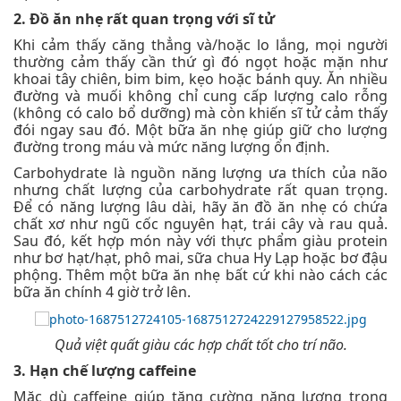
2. Đồ ăn nhẹ rất quan trọng với sĩ tử
Khi cảm thấy căng thẳng và/hoặc lo lắng, mọi người
thường cảm thấy cần thứ gì đó ngọt hoặc mặn như
khoai tây chiên, bim bim, kẹo hoặc bánh quy. Ăn nhiều
đường và muối không chỉ cung cấp lượng calo rỗng
(không có calo bổ dưỡng) mà còn khiến sĩ tử cảm thấy
đói ngay sau đó. Một bữa ăn nhẹ giúp giữ cho lượng
đường trong máu và mức năng lượng ổn định.
Carbohydrate là nguồn năng lượng ưa thích của não
nhưng chất lượng của carbohydrate rất quan trọng.
Để có năng lượng lâu dài, hãy ăn đồ ăn nhẹ có chứa
chất xơ như ngũ cốc nguyên hạt, trái cây và rau quả.
Sau đó, kết hợp món này với thực phẩm giàu protein
như bơ hạt/hạt, phô mai, sữa chua Hy Lạp hoặc bơ đậu
phộng. Thêm một bữa ăn nhẹ bất cứ khi nào cách các
bữa ăn chính 4 giờ trở lên.
Quả việt quất giàu các hợp chất tốt cho trí não.
3. Hạn chế lượng caffeine
Mặc dù caffeine giúp tăng cường năng lượng trong