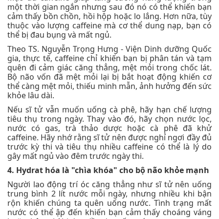
một thời gian ngắn nhưng sau đó nó có thể khiến bạn
cảm thấy bồn chồn, hồi hộp hoặc lo lắng. Hơn nữa, tùy
thuộc vào lượng caffeine mà cơ thể dung nạp, bạn có
thể bị đau bụng và mất ngủ.
Theo TS. Nguyễn Trọng Hưng - Viện Dinh dưỡng Quốc
gia, thực tế, caffeine chỉ khiến bạn bị phân tán và tạm
quên đi cảm giác căng thẳng, mệt mỏi trong chốc lát.
Bộ não vốn đã mệt mỏi lại bị bắt hoạt động khiến cơ
thể càng mệt mỏi, thiếu minh mẫn, ảnh hưởng đến sức
khỏe lâu dài.
Nếu sĩ tử vẫn muốn uống cà phê, hãy hạn chế lượng
tiêu thụ trong ngày. Thay vào đó, hãy chọn nước lọc,
nước có gas, trà thảo dược hoặc cà phê đã khử
caffeine. Hãy nhớ rằng sĩ tử nên được nghỉ ngơi đầy đủ
trước kỳ thi và tiêu thụ nhiều caffeine có thể là lý do
gây mất ngủ vào đêm trước ngày thi.
4. Hydrat hóa là "chìa khóa" cho bộ não khỏe mạnh
Người lao động trí óc căng thẳng như sĩ tử nên uống
trung bình 2 lít nước mỗi ngày, nhưng nhiều khi bận
rộn khiến chúng ta quên uống nước. Tình trạng mất
nước có thể ập đến khiến bạn cảm thấy choáng váng