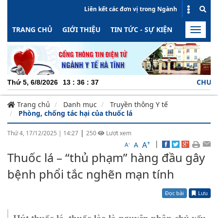
Liên kết các đơn vị trong Ngành
TRANG CHỦ
GIỚI THIỆU
TIN TỨC - SỰ KIỆN
HOẠT ĐỘN
Toggle
naviga
CHUYÊN NG
Thứ 5, 6/8/2026
13
:
36
:
38
Trang chủ
Danh mục
Truyền thông Y tế
Phòng, chống tác hại của thuốc lá
|
Thứ 4, 17/12/2025
|
14:27
250
Lượt xem
+
|
A
-
A
A
Thuốc lá – “thủ phạm” hàng đầu gây
bệnh phổi tắc nghẽn mạn tính
Đọc bài
Lưu