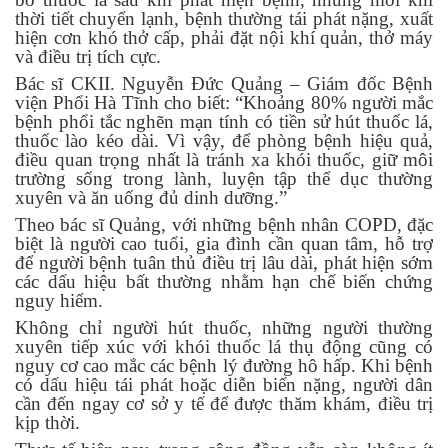
thời tiết chuyển lạnh, bệnh thường tái phát nặng, xuất
hiện cơn khó thở cấp, phải
đặt nội khí quản, thở máy
và điều trị tích cực
.
B
ác sĩ
CKII.
Nguyễn Đức Quảng – Giám đốc Bệnh
viện Phổi Hà Tĩnh
cho biết:
“Khoảng 80% người mắc
bệnh phổi tắc nghẽn mạn tính có tiền sử hút thuốc lá,
thuốc lào kéo dài. Vì vậy, để phòng bệnh hiệu quả,
điều quan trọng nhất là tránh xa khói thuốc, giữ môi
trường sống trong lành, luyện tập thể dục thường
xuyên và ăn uống đủ dinh dưỡng.”
Theo bác sĩ Quảng, với những bệnh nhân COPD, đặc
biệt là người cao tuổi, gia đình cần quan tâm, hỗ trợ
để người bệnh
tuân thủ điều trị lâu dài
, phát hiện sớm
các dấu hiệu bất thường nhằm hạn chế biến chứng
nguy hiểm.
Không chỉ người hút thuốc,
những người thường
xuyên tiếp xúc với khói thuốc lá thụ động
cũng có
nguy cơ cao mắc các bệnh lý đường hô hấp. Khi bệnh
có dấu hiệu tái phát hoặc diễn biến nặng, người dân
cần
đến ngay cơ sở y tế để được thăm khám, điều trị
kịp thời
.