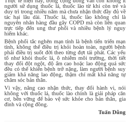
Thực tế hiện nay, trong cộng đồng vẫn còn không ít
người sử dụng thuốc lá, thuốc lào từ khi còn trẻ và
duy trì trong nhiều năm mà
chưa nhận thức đầy đủ về
tác hại lâu dài
. Thuốc lá, thuốc lào không chỉ là
nguyên nhân hàng đầu gây COPD mà còn liên quan
trực tiếp đến
ung thư phổi và nhiều bệnh lý nguy
hiểm khác
.
Bệnh phổi tắc nghẽn mạn tính là bệnh
tiến triển mạn
tính, không thể điều trị khỏi hoàn toàn
, người bệnh
phải điều trị suốt đời theo từng đợt tái phát. Các yếu
tố như khói thuốc lá, ô nhiễm môi trường, thời tiết
thay đổi đột ngột, độ ẩm cao hoặc lao động quá sức
đều có thể khiến bệnh trở nặng, làm người bệnh suy
giảm khả năng lao động, thậm chí mất khả năng tự
chăm sóc bản thân.
Vì vậy,
nâng cao nhận thức, thay đổi hành vi, nói
không với thuốc lá, thuốc lào
chính là giải pháp căn
cơ, bền vững để bảo vệ sức khỏe cho bản thân, gia
đình và cộng đồng.
Tuấn Dũng