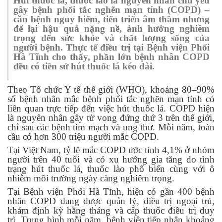
Hút thuốc lá, thuốc lào là nguyên nhân chủ yếu
gây bệnh phổi tắc nghẽn mạn tính (COPD) –
căn bệnh nguy hiểm, tiến triển âm thầm nhưng
để lại hậu quả nặng nề, ảnh hưởng nghiêm
trọng đến sức khỏe và chất lượng sống của
người bệnh. Thực tế điều trị tại Bệnh viện Phổi
Hà Tĩnh cho thấy, phần lớn bệnh nhân COPD
đều có tiền sử hút thuốc lá kéo dài.
Theo Tổ chức Y tế thế giới (WHO), khoảng
80–90%
số bệnh nhân mắc bệnh phổi tắc nghẽn mạn tính có
liên quan trực tiếp đến việc hút thuốc lá
. COPD hiện
là
nguyên nhân gây tử vong đứng thứ 3 trên thế giới
,
chỉ sau các bệnh tim mạch và ung thư. Mỗi năm, toàn
cầu có hơn
300 triệu người mắc COPD
.
Tại Việt Nam, tỷ lệ mắc COPD ước tính
4,1% ở nhóm
người trên 40 tuổi
và có xu hướng gia tăng do tình
trạng hút thuốc lá, thuốc lào phổ biến cùng với ô
nhiễm môi trường ngày càng nghiêm trọng.
Tại Bệnh viện Phổi Hà Tĩnh, hiện có
gần 400 bệnh
nhân COPD đang được quản lý, điều trị ngoại trú
,
khám định kỳ hằng tháng và cấp thuốc điều trị duy
trì. Trung bình mỗi năm, bệnh viện tiếp nhận
khoảng