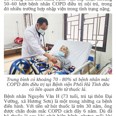
50–60 lượt bệnh nhân COPD điều trị nội trú
, trong
đó nhiều trường hợp nhập viện trong tình trạng nặng.
Trung bình có khoảng 70 - 80% số bệnh nhân mắc
COPD đến điều trị tại Bệnh viện Phổi Hà Tĩnh đều
có liên quan đến từ thuốc lá.
Bệnh nhân Nguyễn Văn H (73 tuổi, trú tại
thôn Đại
Vường, xã Hương Sơn)
là một trong những ca bệnh
điển hình
.
Với tiền sử
hút thuốc lá trên 30 năm
, ông
được chẩn đoán mắc COPD cách đây 6 năm. Dù đã
bỏ thuốc lá sau khi phát hiện bệnh, nhưng mỗi khi