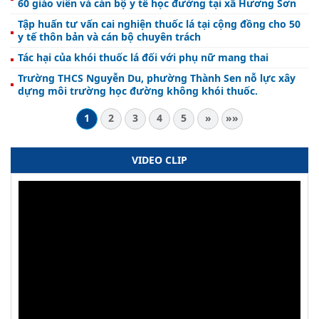
60 giáo viên và cán bộ y tế học đường tại xã Hương Sơn
Tập huấn tư vấn cai nghiện thuốc lá tại cộng đồng cho 50
y tế thôn bản và cán bộ chuyên trách
Tác hại của khói thuốc lá đối với phụ nữ mang thai
Trường THCS Nguyễn Du, phường Thành Sen nỗ lực xây
dựng môi trường học đường không khói thuốc.
1
2
3
4
5
»
»»
VIDEO CLIP