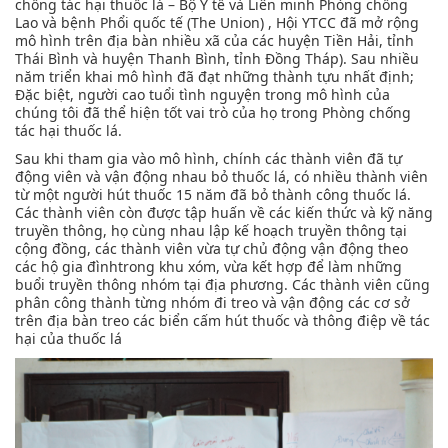
chống tác hại thuốc lá – Bộ Y tế và Liên minh Phòng chống
Lao và bệnh Phổi quốc tế (The Union) , Hội YTCC đã mở rộng
mô hình trên địa bàn nhiều xã của các huyện Tiền Hải, tỉnh
Thái Bình và huyện Thanh Bình, tỉnh Đồng Tháp). Sau nhiều
năm triển khai mô hình đã đạt những thành tựu nhất định;
Đặc biệt, người cao tuổi tình nguyện trong mô hình của
chúng tôi đã thể hiện tốt vai trò của họ trong Phòng chống
tác hại thuốc lá.
Sau khi tham gia vào mô hình, chính các thành viên đã tự
động viên và vận động nhau bỏ thuốc lá, có nhiều thành viên
từ một người hút thuốc 15 năm đã bỏ thành công thuốc lá.
Các thành viên còn được tập huấn về các kiến thức và kỹ năng
truyền thông, họ cùng nhau lập kế hoạch truyền thông tại
cộng đồng, các thành viên vừa tự chủ động vận động theo
các hộ gia đìnhtrong khu xóm, vừa kết hợp để làm những
buổi truyền thông nhóm tại địa phương. Các thành viên cũng
phân công thành từng nhóm đi treo và vận động các cơ sở
trên địa bàn treo các biển cấm hút thuốc và thông điệp về tác
hại của thuốc lá