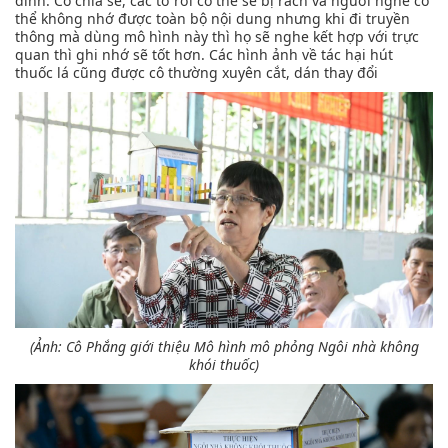
đình. Cô chia sẻ, các tờ rơi có thể sẽ bị rách và người nghe có
thể không nhớ được toàn bộ nội dung nhưng khi đi truyền
thông mà dùng mô hình này thì họ sẽ nghe kết hợp với trực
quan thì ghi nhớ sẽ tốt hơn. Các hình ảnh về tác hại hút
thuốc lá cũng được cô thường xuyên cắt, dán thay đổi
(Ảnh: Cô Phắng giới thiệu Mô hình mô phỏng Ngôi nhà không
khói thuốc)