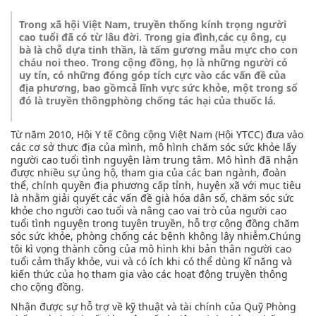
Trong xã hội Việt Nam, truyền thống kính trọng người
cao tuổi đã có từ lâu đời. Trong gia đình,các cụ ông, cụ
bà là chỗ dựa tinh thần, là tấm gương mẫu mực cho con
cháu noi theo. Trong cộng đồng, họ là những người có
uy tín, có những đóng góp tích cực vào các vấn đề của
địa phương, bao gồmcả lĩnh vực sức khỏe, một trong số
đó là truyền thôngphòng chống tác hại của thuốc lá.
Từ năm 2010, Hội Y tế Công cộng Việt Nam (Hội YTCC) đưa vào
các cơ sở thực địa của mình, mô hình chăm sóc sức khỏe lấy
người cao tuổi tình nguyện làm trung tâm. Mô hình đã nhận
được nhiều sự ủng hộ, tham gia của các ban ngành, đoàn
thể, chính quyền địa phương cấp tỉnh, huyện xã với mục tiêu
là nhằm giải quyết các vấn đề già hóa dân số, chăm sóc sức
khỏe cho người cao tuổi và nâng cao vai trò của người cao
tuổi tình nguyện trong tuyên truyền, hỗ trợ cộng đồng chăm
sóc sức khỏe, phòng chống các bệnh không lây nhiễm.Chúng
tôi kì vọng thành công của mô hình khi bản thân người cao
tuổi cảm thấy khỏe, vui và có ích khi có thể dùng kĩ năng và
kiến thức của họ tham gia vào các hoạt động truyền thông
cho cộng đồng.
Nhận được sự hỗ trợ về kỹ thuật và tài chính của Quỹ Phòng