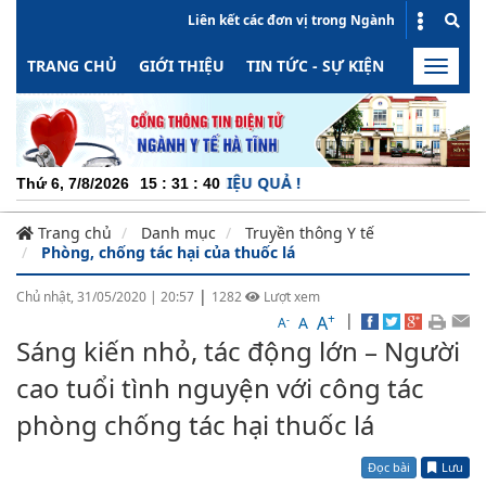
Liên kết các đơn vị trong Ngành
TRANG CHỦ
GIỚI THIỆU
TIN TỨC - SỰ KIỆN
HOẠT ĐỘN
Toggle
naviga
ỘNG - MINH BẠCH - HIỆU QUẢ !
Thứ 6, 7/8/2026
15
:
31
:
40
Trang chủ
Danh mục
Truyền thông Y tế
Phòng, chống tác hại của thuốc lá
|
Chủ nhật, 31/05/2020
|
20:57
1282
Lượt xem
+
|
A
-
A
A
Sáng kiến nhỏ, tác động lớn – Người
cao tuổi tình nguyện với công tác
phòng chống tác hại thuốc lá
Đọc bài
Lưu