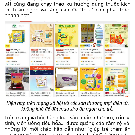
vặt cũng đang chạy theo xu hướng dùng thuốc kích
thích ăn ngon và tăng cân để “thúc” con phát triển
nhanh hơn.
Hiện nay, trên mạng xã hội và các sàn thương mại điện tử,
không khó để đặt mua siro ăn ngon cho trẻ.
Trên mạng xã hội, hàng loạt sản phẩm như siro, cốm vi
sinh, viên uống tiêu hóa... được quảng cáo rầm rộ với
những lời mời chào hấp dẫn như: “giúp trẻ thèm ăn
sau 3 ngày”, “tăng cân rõ rệt trong 2 tuần”, “tăng chiều