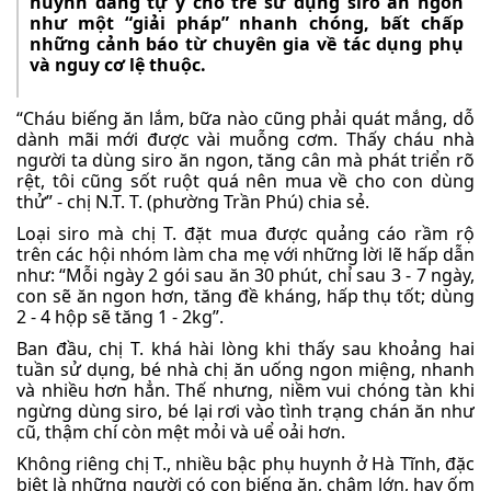
huynh đang tự ý cho trẻ sử dụng siro ăn ngon
như một “giải pháp” nhanh chóng, bất chấp
những cảnh báo từ chuyên gia về tác dụng phụ
và nguy cơ lệ thuộc.
“Cháu biếng ăn lắm, bữa nào cũng phải quát mắng, dỗ
dành mãi mới được vài muỗng cơm. Thấy cháu nhà
người ta dùng siro ăn ngon, tăng cân mà phát triển rõ
rệt, tôi cũng sốt ruột quá nên mua về cho con dùng
thử” - chị N.T. T. (phường Trần Phú) chia sẻ.
Loại siro mà chị T. đặt mua được quảng cáo rầm rộ
trên các hội nhóm làm cha mẹ với những lời lẽ hấp dẫn
như: “Mỗi ngày 2 gói sau ăn 30 phút, chỉ sau 3 - 7 ngày,
con sẽ ăn ngon hơn, tăng đề kháng, hấp thụ tốt; dùng
2 - 4 hộp sẽ tăng 1 - 2kg”.
Ban đầu, chị T. khá hài lòng khi thấy sau khoảng hai
tuần sử dụng, bé nhà chị ăn uống ngon miệng, nhanh
và nhiều hơn hẳn. Thế nhưng, niềm vui chóng tàn khi
ngừng dùng siro, bé lại rơi vào tình trạng chán ăn như
cũ, thậm chí còn mệt mỏi và uể oải hơn.
Không riêng chị T., nhiều bậc phụ huynh ở Hà Tĩnh, đặc
biệt là những người có con biếng ăn, chậm lớn, hay ốm