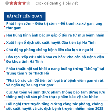
Click để đánh giá bài viết
BÀI VIẾT LIÊN QUAN
Phát hiện sớm – Điều trị sớm – Để tránh xa xơ gan, ung
thư gan!
Hãi hùng hình ảnh bác sỹ gắp ổ dòi ra từ mũi bệnh nhân
Xuất hiện ổ dịch sốt xuất huyết đầu tiên tại Hà Tĩnh
Chủ động phòng chống bệnh liên cầu lợn ở người
Đào tạo “cấp cứu nhi khoa cơ bản” cho cán bộ Bệnh viện
Đa khoa tỉnh Hà Tĩnh
Phẫu thuật nội soi khối u nang buồng trứng “khủng” tại
Trung tâm Y tế Thạch Hà
“Phá bỏ rào cản để tiến tới loại trừ bệnh viêm gan vi rút
và ngăn ngừa ung thư gan”
Cục An toàn vệ sinh thực phẩm thông báo tạm dừng lưu
thông một số sản phẩm thực phẩm bảo vệ sức khỏe
Hội nghị trực tuyến tăng cường công tác phòng, chống
sốt xuất huyết và các dịch bệnh truyền nhiễm năm 2025