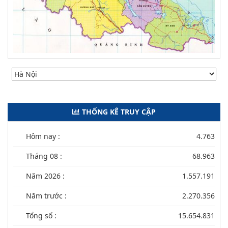
THỐNG KÊ TRUY CẬP
Hôm nay :
4.763
Tháng 08 :
68.963
Năm 2026 :
1.557.191
Năm trước :
2.270.356
Tổng số :
15.654.831