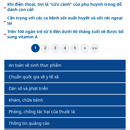
Khi điện thoại, tivi là "cứu cánh" của phụ huynh trong dỗ
dành con cái!
Cẩn trọng với các ca bệnh sốt xuất huyết và sốt rét ngoại
lai
Trên 100 ngàn trẻ từ 6 đến dưới 60 tháng tuổi sẽ được bổ
sung vitamin A
1
2
3
4
5
»
»»
An toàn vệ sinh thực phẩm
Chuẩn quốc gia về y tế xã
Dân số và phát triển
Khám, chữa bệnh
Phòng, chống tác hại của thuốc lá
Thông tin quảng cáo