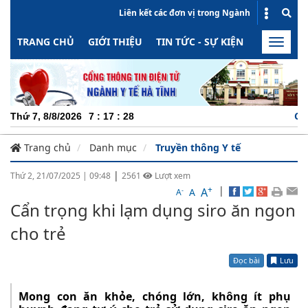
Liên kết các đơn vị trong Ngành
TRANG CHỦ
GIỚI THIỆU
TIN TỨC - SỰ KIỆN
HOẠT ĐỘN
Toggle
naviga
CHUYÊN 
Thứ 7, 8/8/2026
7
:
17
:
29
Trang chủ
Danh mục
Truyền thông Y tế
|
Thứ 2, 21/07/2025
|
09:48
2561
Lượt xem
+
|
A
-
A
A
Cẩn trọng khi lạm dụng siro ăn ngon
cho trẻ
Đọc bài
Lưu
Mong con ăn khỏe, chóng lớn, không ít phụ