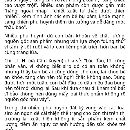
cao vượt trội”. Nhiều sản phẩm còn được gắn mác
“hàng ngoại nhập”, “chiết xuất từ thảo dược thiên
nhiên”, kèm hình ảnh các em bé bụ bẫm, khỏe mạnh,
càng khiến phụ huynh thêm tin tưởng và dễ dàng móc
“hầu bao”.
Nhiều phụ huynh dù còn băn khoăn về chất lượng,
nguồn gốc sản phẩm nhưng vẫn lựa chọn “dùng thử”
vì tâm lý sốt ruột và lo con kém phát triển hơn bạn bè
cùng trang lứa.
Chị L.T. H. (xã Cẩm Xuyên) chia sẻ: “Lúc đầu, tôi cũng
phân vân, vì không biết siro đó có an toàn không,
nhưng thấy bạn bè ai cũng dùng cho con, lại khoe bé
ăn khỏe, tăng cân nên tôi nghĩ chắc không sao. Dùng
được hơn một tuần, con bắt đầu có dấu hiệu đau bụng
nên tôi mới dừng lại. Sau khi đưa cháu đi khám thì bác
sĩ bảo không nên dùng mấy loại thực phẩm không rõ
nguồn gốc như vậy”.
Trong khi nhiều phụ huynh đặt kỳ vọng vào các loại
siro ăn ngon để cải thiện thể trạng cho con thì trên thị
trường lại xuất hiện không ít sản phẩm kém chất
lượng, tiềm ẩn nguy cơ ảnh hưởng đến sức khỏe trẻ
nhỏ.