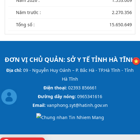
Năm 2026 :
1.553.009
Năm trước :
2.270.356
Tổng số :
15.650.649
ĐƠN VỊ CHỦ QUẢN:
SỞ Y TẾ TỈNH HÀ TĨNH
Địa chỉ:
09 - Nguyễn Huy Oánh – P. Bắc Hà - TP.Hà Tĩnh - Tỉnh
Hà Tĩnh
Điện thoại:
02393 856661
Đường dây nóng:
0965341616
Email:
vanphong.syt@hatinh.gov.vn