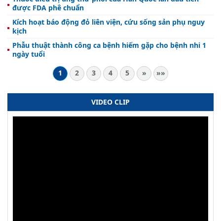
được FDA phê chuẩn
Kích hoạt báo động đỏ liên viện, cứu sống sản phụ nguy
kịch
Phẫu thuật thành công ca bệnh hiếm gặp cho bệnh nhi 1
ngày tuổi
1
2
3
4
5
»
»»
VIDEO CLIP