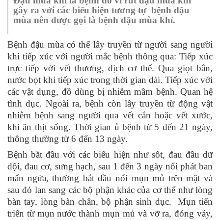
Đậu mùa khỉ là bệnh do vi rút đậu mùa khỉ
gây ra với các biểu hiện tương tự bệnh đậu
mùa nên được gọi là bệnh đậu mùa khỉ.
Bệnh đậu mùa có thể lây truyền từ người sang người
khi tiếp xúc với người mắc bệnh thông qua: Tiếp xúc
trực tiếp với vết thương, dịch cơ thể. Qua giọt bắn,
nước bọt khi tiếp xúc trong thời gian dài. Tiếp xúc với
các vật dụng, đồ dùng bị nhiễm mầm bệnh. Quan hệ
tình dục. Ngoài ra, bệnh còn lây truyền từ động vật
nhiễm bệnh sang người qua vết cắn hoặc vết xước,
khi ăn thịt sống. Thời gian ủ bệnh từ 5 đến 21 ngày,
thông thường từ 6 đến 13 ngày.
Bệnh bắt đầu với các biểu hiện như sốt, đau đầu dữ
dội, đau cơ, sưng hạch, sau 1 đến 3 ngày nổi phát ban
mẩn ngứa, thường bắt đầu nổi mụn mủ trên mặt và
sau đó lan sang các bộ phận khác của cơ thể như lòng
bàn tay, lòng bàn chân, bộ phận sinh dục. Mụn tiến
triển từ mụn nước thành mụn mủ và vỡ ra, đóng vảy,