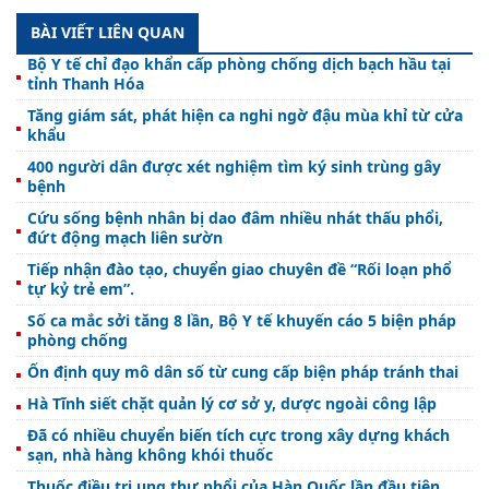
BÀI VIẾT LIÊN QUAN
Bộ Y tế chỉ đạo khẩn cấp phòng chống dịch bạch hầu tại
tỉnh Thanh Hóa
Tăng giám sát, phát hiện ca nghi ngờ đậu mùa khỉ từ cửa
khẩu
400 người dân được xét nghiệm tìm ký sinh trùng gây
bệnh
Cứu sống bệnh nhân bị dao đâm nhiều nhát thấu phổi,
đứt động mạch liên sườn
Tiếp nhận đào tạo, chuyển giao chuyên đề “Rối loạn phổ
tự kỷ trẻ em”.
Số ca mắc sởi tăng 8 lần, Bộ Y tế khuyến cáo 5 biện pháp
phòng chống
Ổn định quy mô dân số từ cung cấp biện pháp tránh thai
Hà Tĩnh siết chặt quản lý cơ sở y, dược ngoài công lập
Đã có nhiều chuyển biến tích cực trong xây dựng khách
sạn, nhà hàng không khói thuốc
Thuốc điều trị ung thư phổi của Hàn Quốc lần đầu tiên