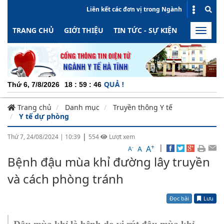
Liên kết các đơn vị trong Ngành
TRANG CHỦ
GIỚI THIỆU
TIN TỨC - SỰ KIỆN
HOẠT ĐỘN
Toggle
naviga
ỘNG - MINH BẠCH - HIỆU QUẢ !
Thứ 6, 7/8/2026
18
:
59
:
46
Trang chủ
Danh mục
Truyền thông Y tế
Y tế dự phòng
|
Thứ 7, 24/08/2024
|
10:39
554
Lượt xem
+
|
A
-
A
A
Bệnh đậu mùa khỉ đường lây truyền
và cách phòng tránh
Đọc bài
Lưu