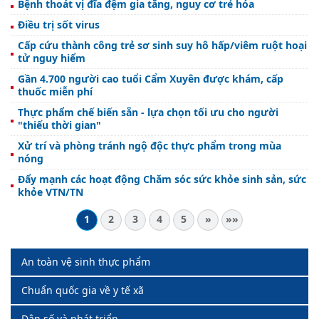
Bệnh thoát vị đĩa đệm gia tăng, nguy cơ trẻ hóa
Điều trị sốt virus
Cấp cứu thành công trẻ sơ sinh suy hô hấp/viêm ruột hoại
tử nguy hiểm
Gần 4.700 người cao tuổi Cẩm Xuyên được khám, cấp
thuốc miễn phí
Thực phẩm chế biến sẵn - lựa chọn tối ưu cho người
"thiếu thời gian"
Xử trí và phòng tránh ngộ độc thực phẩm trong mùa
nóng
Đẩy mạnh các hoạt động Chăm sóc sức khỏe sinh sản, sức
khỏe VTN/TN
1
2
3
4
5
»
»»
An toàn vệ sinh thực phẩm
Chuẩn quốc gia về y tế xã
Dân số và phát triển