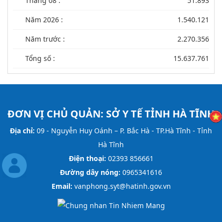
Tháng 08 :
51.893
Năm 2026 :
1.540.121
Năm trước :
2.270.356
Tổng số :
15.637.761
ĐƠN VỊ CHỦ QUẢN:
SỞ Y TẾ TỈNH HÀ TĨNH
Địa chỉ:
09 - Nguyễn Huy Oánh – P. Bắc Hà - TP.Hà Tĩnh - Tỉnh
Hà Tĩnh
Điện thoại:
02393 856661
Đường dây nóng:
0965341616
Email:
vanphong.syt@hatinh.gov.vn