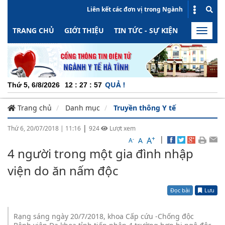
Liên kết các đơn vị trong Ngành
TRANG CHỦ
GIỚI THIỆU
TIN TỨC - SỰ KIỆN
HOẠT ĐỘN
Toggle
naviga
NG - MINH BẠCH - HIỆU QUẢ !
Thứ 5, 6/8/2026
12
:
27
:
57
Trang chủ
Danh mục
Truyền thông Y tế
|
Thứ 6, 20/07/2018
|
11:16
924
Lượt xem
+
|
A
-
A
A
4 người trong một gia đình nhập
viện do ăn nấm độc
Đọc bài
Lưu
Rạng sáng ngày 20/7/2018, khoa Cấp cứu -Chống độc