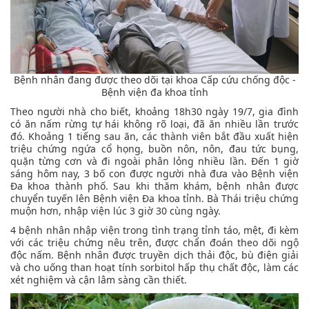
Bệnh nhân đang được theo dõi tại khoa Cấp cứu chống độc -
Bệnh viện đa khoa tỉnh
Theo người nhà cho biết, khoảng 18h30 ngày 19/7, gia đình
có ăn nấm rừng tự hái không rõ loại, đã ăn nhiều lần trước
đó. Khoảng 1 tiếng sau ăn, các thành viên bắt đầu xuất hiện
triệu chứng ngứa cổ họng, buồn nôn, nôn, đau tức bụng,
quặn từng cơn và đi ngoài phân lỏng nhiều lần. Đến 1 giờ
sáng hôm nay, 3 bố con được người nhà đưa vào Bệnh viện
Đa khoa thành phố. Sau khi thăm khám, bệnh nhân được
chuyển tuyến lên Bệnh viện Đa khoa tỉnh. Bà Thái triệu chứng
muộn hơn, nhập viện lúc 3 giờ 30 cùng ngày.
4 bệnh nhân nhập viện trong tình trạng tỉnh táo, mệt, đi kèm
với các triệu chứng nêu trên, được chẩn đoán theo dõi ngộ
độc nấm. Bệnh nhân được truyền dịch thải độc, bù điện giải
và cho uống than hoạt tính sorbitol hấp thụ chất độc, làm các
xét nghiệm và cận lâm sàng cần thiết.