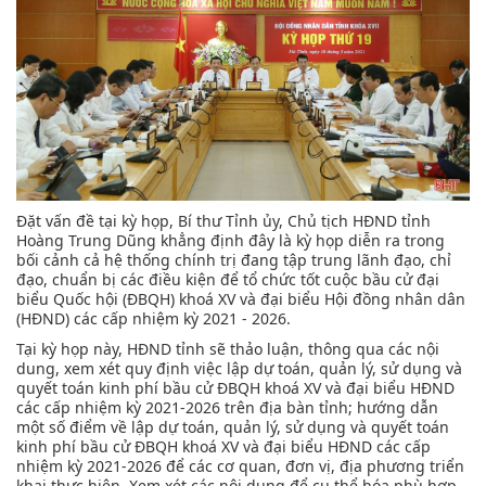
Đặt vấn đề tại kỳ họp, Bí thư Tỉnh ủy, Chủ tịch HĐND tỉnh
Hoàng Trung Dũng khẳng định đây là kỳ họp diễn ra trong
bối cảnh cả hệ thống chính trị đang tập trung lãnh đạo, chỉ
đạo, chuẩn bị các điều kiện để tổ chức tốt cuộc bầu cử đại
biểu Quốc hội (ĐBQH) khoá XV và đại biểu Hội đồng nhân dân
(HĐND) các cấp nhiệm kỳ 2021 - 2026.
Tại kỳ họp này, HĐND tỉnh sẽ thảo luận, thông qua các nội
dung, xem xét quy định việc lập dự toán, quản lý, sử dụng và
quyết toán kinh phí bầu cử ĐBQH khoá XV và đại biểu HĐND
các cấp nhiệm kỳ 2021-2026 trên địa bàn tỉnh; hướng dẫn
một số điểm về lập dự toán, quản lý, sử dụng và quyết toán
kinh phí bầu cử ĐBQH khoá XV và đại biểu HĐND các cấp
nhiệm kỳ 2021-2026 để các cơ quan, đơn vị, địa phương triển
khai thực hiện. Xem xét các nội dung để cụ thể hóa phù hợp