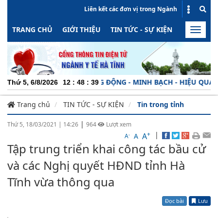
Liên kết các đơn vị trong Ngành
TRANG CHỦ
GIỚI THIỆU
TIN TỨC - SỰ KIỆN
HOẠT ĐỘN
Toggle
naviga
CH NHIỆM - NĂNG ĐỘNG - MINH BẠCH - HIỆU QUẢ !
Thứ 5, 6/8/2026
12
:
48
:
40
Trang chủ
TIN TỨC - SỰ KIỆN
Tin trong tỉnh
|
Thứ 5, 18/03/2021
|
14:26
964
Lượt xem
+
|
A
-
A
A
Tập trung triển khai công tác bầu cử
và các Nghị quyết HĐND tỉnh Hà
Tĩnh vừa thông qua
Đọc bài
Lưu