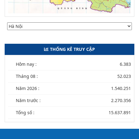
THỐNG KÊ TRUY CẬP
Hôm nay :
6.383
Tháng 08 :
52.023
Năm 2026 :
1.540.251
Năm trước :
2.270.356
Tổng số :
15.637.891