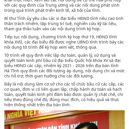
với các quy định của Trung ương và các nội dung phát sinh
trong quá trình phát triển kinh tế, xã hội của tỉnh.
Bí thư Tỉnh ủy yêu cầu các vị đại biểu HĐND tỉnh nêu cao tinh
thần trách nhiệm, tập trung trí tuệ, nghiên cứu kỹ tài liệu,
tham gia thảo luận vào các nội dung trình kỳ họp.
Tiếp tục nội dung, chương trình kỳ họp thứ 19, HĐND tỉnh
khóa XVII, các đại biểu đã được nghe UBND tỉnh trình bày các
nội dung tờ trình để kỳ họp xem xét, thông qua.
Tờ trình về quy định việc lập dự toán, quản lý, sử dụng và
quyết toán kinh phí bầu cử đại biểu Quốc hội khóa XV và đại
biểu HĐND các cấp, nhiệm kỳ 2021 - 2026 trên địa bàn tỉnh
Hà Tĩnh quy định các đối tượng áp dụng, nội dung chi và mức
chi hỗ trợ; thời gian hưởng cho các đối tượng.
Đây là nội dung làm cơ sở cho các tổ chức bầu cử các cấp, các
cơ quan, đơn vị có liên quan lập, chấp hành dự toán và hạch
toán, quyết toán kinh phí đảm bảo được quản lý chặt chẽ, chi
tiêu theo đúng chế độ, đúng mục đích, có hiệu quả và thực
hiện thống nhất trên địa bàn tỉnh.