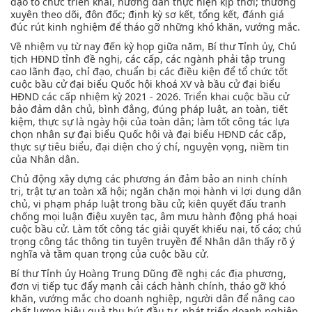
đạo tổ chức triển khai, hướng dẫn thực hiện kịp thời; thường
xuyên theo dõi, đôn đốc; định kỳ sơ kết, tổng kết, đánh giá
đúc rút kinh nghiệm để tháo gỡ những khó khăn, vướng mắc.
Về nhiệm vụ từ nay đến kỳ họp giữa năm, Bí thư Tỉnh ủy, Chủ
tịch HĐND tỉnh đề nghị, các cấp, các ngành phải tập trung
cao lãnh đạo, chỉ đạo, chuẩn bị các điều kiện để tổ chức tốt
cuộc bầu cử đại biểu Quốc hội khoá XV và bầu cử đại biểu
HĐND các cấp nhiệm kỳ 2021 - 2026. Triển khai cuộc bầu cử
bảo đảm dân chủ, bình đẳng, đúng pháp luật, an toàn, tiết
kiệm, thực sự là ngày hội của toàn dân; làm tốt công tác lựa
chọn nhân sự đại biểu Quốc hội và đại biểu HĐND các cấp,
thực sự tiêu biểu, đại diện cho ý chí, nguyện vọng, niềm tin
của Nhân dân.
Chủ động xây dựng các phương án đảm bảo an ninh chính
trị, trật tự an toàn xã hội; ngăn chặn mọi hành vi lợi dụng dân
chủ, vi phạm pháp luật trong bầu cử; kiên quyết đấu tranh
chống mọi luận điệu xuyên tạc, âm mưu hành động phá hoại
cuộc bầu cử. Làm tốt công tác giải quyết khiếu nại, tố cáo; chú
trọng công tác thông tin tuyên truyền để Nhân dân thấy rõ ý
nghĩa và tầm quan trọng của cuộc bầu cử.
Bí thư Tỉnh ủy Hoàng Trung Dũng đề nghị các địa phương,
đơn vị tiếp tục đẩy mạnh cải cách hành chính, tháo gỡ khó
khăn, vướng mắc cho doanh nghiệp, người dân để nâng cao
chất lượng hiệu quả thu hút đầu tư, phát triển doanh nghiệp,