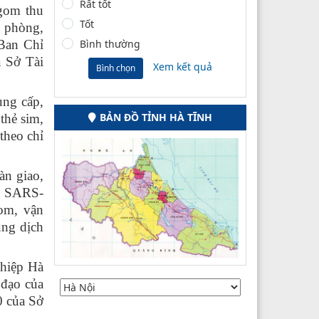
Rất tốt
 gom thu
Tốt
g phòng,
Ban Chỉ
Bình thường
 Sở Tài
Xem kết quả
Bình chọn
ung cấp,
BẢN ĐỒ TỈNH HÀ TĨNH
 thẻ sim,
theo chỉ
àn giao,
ứa SARS-
om, vận
ung dịch
ghiệp Hà
 đạo của
 của Sở