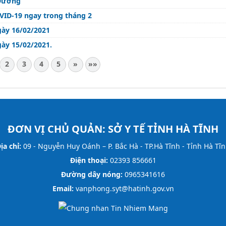
 Dương
VID-19 ngay trong tháng 2
gày 16/02/2021
gày 15/02/2021.
2
3
4
5
»
»»
ĐƠN VỊ CHỦ QUẢN:
SỞ Y TẾ TỈNH HÀ TĨNH
ịa chỉ:
09 - Nguyễn Huy Oánh – P. Bắc Hà - TP.Hà Tĩnh - Tỉnh Hà Tĩ
Điện thoại:
02393 856661
Đường dây nóng:
0965341616
Email:
vanphong.syt@hatinh.gov.vn