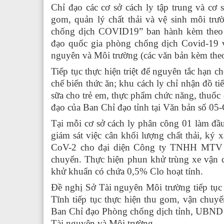
Chỉ đạo các cơ sở cách ly tập trung và cơ
gom, quản lý chất thải và vệ sinh môi trư
chống dịch COVID19” ban hành kèm theo
đạo quốc gia phòng chống dịch Covid-1
nguyên và Môi trường (các văn bản kèm theo 
Tiếp tục thực hiện triệt để nguyên tắc hạn ch
chế biến thức ăn; khu cách ly chỉ nhận đồ tiế
sữa cho trẻ em, thực phẩm chức năng, thuốc 
đạo của Ban Chỉ đạo tỉnh tại Văn bản số 0
Tại mỗi cơ sở cách ly phân công 01 làm đầu
giám sát việc cân khối lượng chất thải, ký
CoV-2 cho đại diện Công ty TNHH MTV ch
chuyển. Thực hiện phun khử trùng xe vận c
khử khuẩn có chứa 0,5% Clo hoạt tính.
Đề nghị Sở Tài nguyên Môi trường tiếp tụ
Tĩnh tiếp tục thực hiện thu gom, vận chuyển,
Ban Chỉ đạo Phòng chống dịch tỉnh, UBN
Tài nguyên và Môi trường.