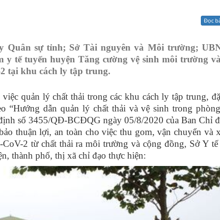
Xử lý kiến nghị - Khiếu nại tố cáo
Khác
Đọc b
uy Quân sự tỉnh; Sở Tài nguyên và Môi trường; UB
âm y tế tuyến huyện Tăng cường vệ sinh môi trường v
 tại khu cách ly tập trung.
việc quản lý chất thải trong các khu cách ly tập trung, đặc
o “Hướng dẫn quản lý chất thải và vệ sinh trong phòn
 định số 3455/QĐ-BCĐQG ngày 05/8/2020 của Ban Chỉ đ
o thuận lợi, an toàn cho việc thu gom, vận chuyển và x
CoV-2 từ chất thải ra môi trường và cộng đồng, Sở Y tế
 thành phố, thị xã chỉ đạo thực hiện: