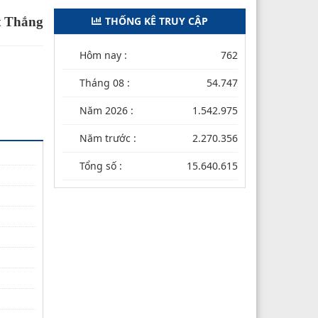
t Thắng
THỐNG KÊ TRUY CẬP
Hôm nay :
762
Tháng 08 :
54.747
Năm 2026 :
1.542.975
Năm trước :
2.270.356
Tổng số :
15.640.615