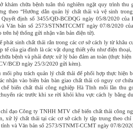
 sở khám chữa bệnh tuân thủ nghiêm ngặt quy trình thu
ờng theo “Hướng dẫn quản lý chất thải và vệ sinh tron
 Quyết định số 3455/QĐ-BCĐQG ngày 05/8/2020 của 
9 và Văn bản số 2573/STNMTCCMT ngày 07/8/2020 của
trên hệ thống gửi nhận văn bản điện tử).
ế phát sinh chất thải rắn trong các cơ sở cách ly từ khâu c
p tế của gia đình là các vật dụng thiết yếu như điện thoại,
chữa bệnh và phải được xử lý bảo đảm an toàn (thực hiện 
5-CV/BCĐ ngày 25/3/2020 gửi kèm).
 mối phụ trách quản lý chất thải để phối hợp thực hiện b
 xác nhận vào biên bản bàn giao chất thải có nguy cơ ch
ế biến chất thải công nghiệp Hà Tĩnh mỗi lần thu g
huyển rác trước khi xe rời khỏi khu vực cách ly bằng d
c chỉ đạo Công ty TNHH MTV chế biến chất thải công n
 xử lý chất thải tại các cơ sở cách ly tập trung theo chỉ
D tỉnh và Văn bản số 2573/STNMT-CCMT ngày 07/8/2020