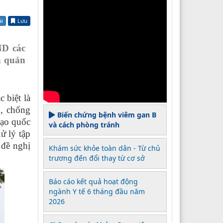
ài
Lưu
ND các
à quản
 biệt là
g, chống
Biến chứng bệnh viêm gan B
ạo quốc
và cách phòng tránh
ử lý tập
 đề nghị
Khám sức khỏe toàn dân - Từ chủ
trương đến đổi thay từ cơ sở
Báo cáo kết quả hoạt động
ngành Y tế 6 tháng đầu năm
2026