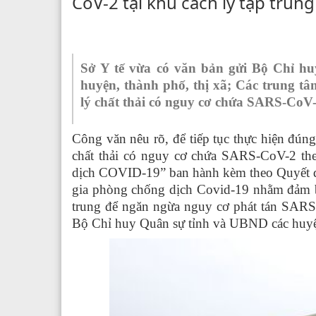
CoV-2 tại khu cách ly tập trung
Sở Y tế vừa có văn bản gửi Bộ Chỉ h
huyện, thành phố, thị xã; Các trung t
lý chất thải có nguy cơ chứa SARS-CoV-2
Công văn nêu rõ, để tiếp tục thực hiện đúng 
chất thải có nguy cơ chứa SARS-CoV-2 the
dịch COVID-19” ban hành kèm theo Quyết
gia phòng chống dịch Covid-19 nhằm đảm bả
trung để ngăn ngừa nguy cơ phát tán SARS-
Bộ Chỉ huy Quân sự tỉnh và UBND các huyện,