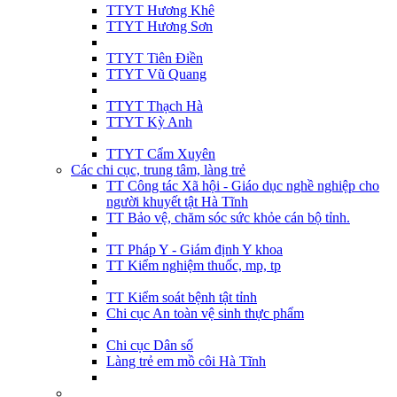
TTYT Hương Khê
TTYT Hương Sơn
TTYT Tiên Điền
TTYT Vũ Quang
TTYT Thạch Hà
TTYT Kỳ Anh
TTYT Cẩm Xuyên
Các chi cục, trung tâm, làng trẻ
TT Công tác Xã hội - Giáo dục nghề nghiệp cho
người khuyết tật Hà Tĩnh
TT Bảo vệ, chăm sóc sức khỏe cán bộ tỉnh.
TT Pháp Y - Giám định Y khoa
TT Kiểm nghiệm thuốc, mp, tp
TT Kiểm soát bệnh tật tỉnh
Chi cục An toàn vệ sinh thực phẩm
Chi cục Dân số
Làng trẻ em mồ côi Hà Tĩnh