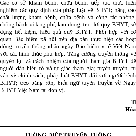
Các cơ sở khám bệnh, chữa bệnh
, t
iếp tục thực hiệ
nghiêm các quy định của pháp luật về BHYT; nâng cao
chất lượng khám bệnh, chữa bệnh và công tác phòng,
chống hành vi lãng phí, lạm dụng, trục lợi quỹ BHYT; sử
dụng tiết kiệm, hiệu quả quỹ BHYT. Phối hợp với cơ
quan Bảo hiểm xã hội trên địa bàn thực hiện các hoạt
động truyền thông nhân ngày Bảo hiểm y tế Việt Nam
với các hình thức phù hợp. Tăng cường truyền thông về
quyền lợi và trách nhiệm của người tham gia BHYT để
người dân hiểu rõ và tự giác tham gia; tuyên truyền, tư
vấn về chính sách, pháp luật BHYT đối với người bệnh
BHYT; treo băng rôn, biểu ngữ tuyên truyền về Ngày
BHYT Việt Nam tại đơn vị.
T
Hòa
THÔNG ĐIỆP TRUYỀN THÔNG