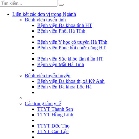
Liên kết các đơn vị trong Ngành
Bệnh viện tuyến tỉnh
Bệnh viện Đa khoa tỉnh HT
Bệnh viện Phổi Hà Tĩnh
Bệnh viện Y học cổ truyền Hà Tĩnh
Bệnh viện Phục hồi chức năng HT
Bệnh viện Sức khỏe tâm thần HT
Bệnh viện Mắt Hà Tĩnh
Bệnh viện tuyến huyện
Bệnh viện Đa khoa thị xã Kỳ Anh
Bệnh viện Đa khoa Lộc Hà
Các trung tâm y tế
TTYT Thành Sen
TTYT Hồng Lĩnh
TTYT Đức Thọ
TTYT Can Lộc