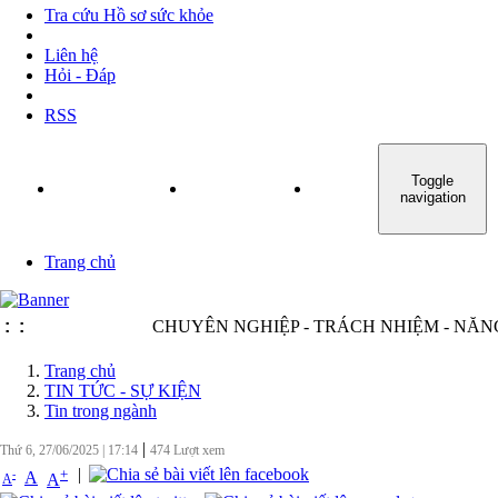
Tra cứu Hồ sơ sức khỏe
Liên hệ
Hỏi - Đáp
RSS
Toggle
TRANG CHỦ
GIỚI THIỆU
TIN TỨC - SỰ KIỆN
navigation
Trang chủ
:
:
CHUYÊN NGHIỆP - TRÁCH NHIỆM - NĂNG ĐỘN
Trang chủ
TIN TỨC - SỰ KIỆN
Tin trong ngành
|
Thứ 6, 27/06/2025
|
17:14
474
Lượt xem
|
+
-
A
A
A