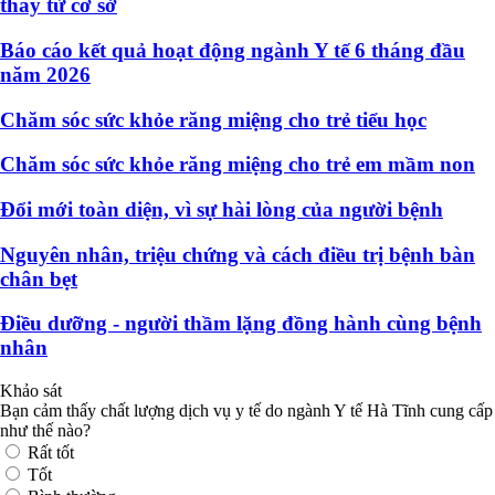
thay từ cơ sở
Báo cáo kết quả hoạt động ngành Y tế 6 tháng đầu
năm 2026
Chăm sóc sức khỏe răng miệng cho trẻ tiểu học
Chăm sóc sức khỏe răng miệng cho trẻ em mầm non
Đổi mới toàn diện, vì sự hài lòng của người bệnh
Nguyên nhân, triệu chứng và cách điều trị bệnh bàn
chân bẹt
Điều dưỡng - người thầm lặng đồng hành cùng bệnh
nhân
Khảo sát
Bạn cảm thấy chất lượng dịch vụ y tế do ngành Y tế Hà Tĩnh cung cấp
như thế nào?
Rất tốt
Tốt