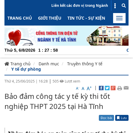
Liên kết các đơn vị trong Ngành
TRANG CHỦ
GIỚI THIỆU
TIN TỨC - SỰ KIỆN
HOẠT ĐỘN
Toggle
naviga
CHUYÊN N
Thứ 5, 6/8/2026
1
:
27
:
59
Trang chủ
Danh mục
Truyền thông Y tế
Y tế dự phòng
|
Thứ 4, 25/06/2025
|
16:28
505
Lượt xem
+
|
A
-
A
A
Bảo đảm công tác y tế kỳ thi tốt
nghiệp THPT 2025 tại Hà Tĩnh
Đọc bài
Lưu