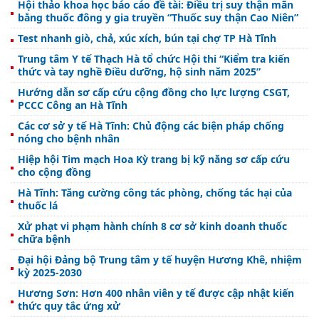
Hội thảo khoa học báo cáo đề tài: Điều trị suy thận mãn
bằng thuốc đông y gia truyền “Thuốc suy thận Cao Niên”
Test nhanh giò, chả, xúc xích, bún tại chợ TP Hà Tĩnh
Trung tâm Y tế Thạch Hà tổ chức Hội thi “Kiểm tra kiến
thức và tay nghề Điều dưỡng, hộ sinh năm 2025”
Hướng dẫn sơ cấp cứu cộng đồng cho lực lượng CSGT,
PCCC Công an Hà Tĩnh
Các cơ sở y tế Hà Tĩnh: Chủ động các biện pháp chống
nóng cho bệnh nhân
Hiệp hội Tim mạch Hoa Kỳ trang bị kỹ năng sơ cấp cứu
cho cộng đồng
Hà Tĩnh: Tăng cường công tác phòng, chống tác hại của
thuốc lá
Xử phạt vi phạm hành chính 8 cơ sở kinh doanh thuốc
chữa bệnh
Đại hội Đảng bộ Trung tâm y tế huyện Hương Khê, nhiệm
kỳ 2025-2030
Hương Sơn: Hơn 400 nhân viên y tế được cập nhật kiến
thức quy tắc ứng xử