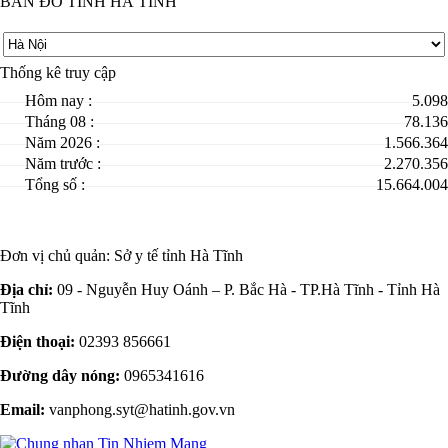
BẢN ĐỒ TỈNH HÀ TĨNH
Thống kê truy cập
Hôm nay :
5.098
Tháng 08 :
78.136
Năm 2026 :
1.566.364
Năm trước :
2.270.356
Tổng số :
15.664.004
Đơn vị chủ quản:
Sở y tế tỉnh Hà Tĩnh
Địa chỉ:
09 - Nguyễn Huy Oánh – P. Bắc Hà - TP.Hà Tĩnh - Tỉnh Hà
Tĩnh
Điện thoại:
02393 856661
Đường dây nóng:
0965341616
Email:
vanphong.syt@hatinh.gov.vn