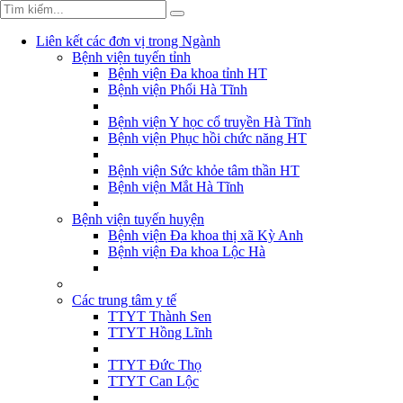
Liên kết các đơn vị trong Ngành
Bệnh viện tuyến tỉnh
Bệnh viện Đa khoa tỉnh HT
Bệnh viện Phổi Hà Tĩnh
Bệnh viện Y học cổ truyền Hà Tĩnh
Bệnh viện Phục hồi chức năng HT
Bệnh viện Sức khỏe tâm thần HT
Bệnh viện Mắt Hà Tĩnh
Bệnh viện tuyến huyện
Bệnh viện Đa khoa thị xã Kỳ Anh
Bệnh viện Đa khoa Lộc Hà
Các trung tâm y tế
TTYT Thành Sen
TTYT Hồng Lĩnh
TTYT Đức Thọ
TTYT Can Lộc