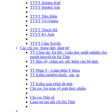
TTYT Hương Khê
TTYT Hương Sơn
TTYT Tiên Điền
TTYT Vũ Quang
TTYT Thạch Hà
TTYT Kỳ Anh
TTYT Cẩm Xuyên
Các chi cục, trung tâm, làng trẻ
TT Công tác Xã hội - Giáo dục nghề nghiệp cho
người khuyết tật Hà Tĩnh
TT Bảo vệ, chăm sóc sức khỏe cán bộ tỉnh.
TT Pháp Y - Giám định Y khoa
TT Kiểm nghiệm thuốc, mp, tp
TT Kiểm soát bệnh tật tỉnh
Chi cục An toàn vệ sinh thực phẩm
Chi cục Dân số
Làng trẻ em mồ côi Hà Tĩnh