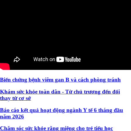
Biến chứng bệnh viêm gan B và cách phòng tránh
Khám sức khỏe toàn dân - Từ chủ trương đến đổi
thay từ cơ sở
Báo cáo kết quả hoạt động ngành Y tế 6 tháng đầu
năm 2026
Chăm sóc sức khỏe răng miệng cho trẻ tiểu học