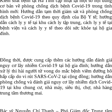
Kiểm soát bệnh tật Hà Tĩnh cập nhật lại một số nội dung
cơ bản về phòng chống dịch bệnh Covid-19 trong tình
hình mới: Hướng dẫn tạm thời giám sát và phòng chống
dịch bệnh Covid-19 theo quy định của Bộ Y tế; hướng
dẫn cách ly y tế tại khu cách ly tập trung, cách ly y tế tại
bệnh viện và cách ly y tế theo dõi sức khỏe tại hộ gia
đình.
Đồng thời, được cung cấp thêm các hướng dẫn đánh giá
nguy cơ lây nhiễm Covid-19 tại hộ gia đình; hướng dẫn
xử lý thi hài người tử vong do mắc bệnh viêm đường hô
hấp cấp do vi rút SARS-CoV-2 tại cộng đồng; hướng dẫn
phòng chống và đánh giá nguy cơ lây nhiễm dịch Covid-
19 tại khu chung cư, nhà máy, siêu thị, chợ, nhà hàng
trung tâm thương mai.
Bác sỹ Nguyễn Chí Thanh – Phó Giám đốc Trung tâm