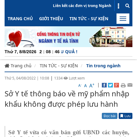
Liên kết các đơn vị trong Ngành
TRANG CHỦ
GIỚI THIỆU
TIN TỨC - SỰ KIỆN
HOẠT ĐỘN
Toggle
naviga
ỘNG - MINH BẠCH - HIỆU QUẢ !
Thứ 7, 8/8/2026
2
:
08
:
46
Trang chủ
TIN TỨC - SỰ KIỆN
Tin trong ngành
|
Thứ 5, 04/08/2022
|
10:08
1334
Lượt xem
+
|
A
-
A
A
Sở Y tế thông báo về mỹ phẩm nhập
khẩu không được phép lưu hành
Đọc bài
Lưu
Sở Y tế vừa có văn bản gửi
UBND các huyện,