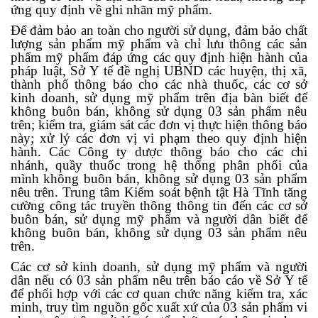
ứng quy định về ghi nhãn mỹ phẩm
.
Để đảm bảo an toàn cho người sử dụng, đảm bảo chất
lượng sản phẩm mỹ phẩm
và chỉ lưu thông các sản
phẩm mỹ phẩm đáp ứng các quy định hiện hành của
pháp luậ
t,
Sở Y tế đề nghị UBND các huyện, thị xã,
thành phố thông báo cho các nhà thuốc, các cơ sở
kinh doanh, sử dụng mỹ phẩm trên địa bàn biết để
không buôn bán, không sử dụng
03 sản phẩm nêu
trên; kiểm tra, giám sát các đơn vị thực hiện thông báo
này; xử
lý các đơn vị vi phạm theo quy định hiện
hành. Các Công ty dược thông báo cho các chi
nhánh, quầy thuốc trong hệ thống phân phối của
mình
không
buôn bán, không sử dụng
03 sản phẩm
nêu
trên.
Trung tâm Kiểm soát bệnh tật Hà Tĩnh tăng
cường công tác truyền thông thông tin đến các cơ sở
buôn bán, sử dụng mỹ phẩm và người dân biết để
không buôn bán, không sử dụng 03 sản phẩm nêu
trên.
Các cơ sở kinh doanh, sử dụng mỹ phẩm và người
dân nếu có 03
sản phẩm nêu
trên
báo cáo về Sở Y tế
để phối hợp với các cơ quan chức năng kiểm tra, xác
minh, truy tìm nguồn gốc xuất xứ của 03 sản phẩm vi