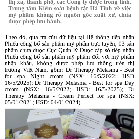
thị xã, thành phố
, các Công ty dược trong tỉnh,
Trung tâm Kiểm soát bệnh tật Hà Tĩnh về việc
mỹ phẩm không rõ nguồn gốc xuất xứ, chưa
được phép lưu hành.
Theo đó, q
ua tra cứu dữ liệu tại Hệ thống tiếp nhận
Phiếu công bố sản phẩm mỹ phẩm
trực tuyến,
03 sản
phẩm chưa được Cục Quản lý Dược cấp số tiếp nhận
Phiếu công bố sản phẩm mỹ phẩm đối với mỹ phẩm
nhập khẩu, không được phép lưu thông trên thị
trường Việt Nam, gồm:
Dr Therapy Melasma
-
Best
for spa Night cream (NSX: 16/5/2022; HSD
16/5/2025);
Dr Therapy Melasma - Best for spa Day
cream (NSX: 16/5/2022;
HSD:
16/5/2025);
Dr
Therapy Melasma - Cream Perfect for spa (NSX:
05/01/2021; HSD:
04/01/2024)
.