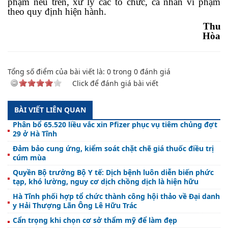
phạm nêu trên, xử lý các tổ chức, cá nhân vi phạm
theo quy định hiện hành.
Thu
Hòa
Tổng số điểm của bài viết là:
0
trong
0
đánh giá
Click để đánh giá bài viết
BÀI VIẾT LIÊN QUAN
Phân bổ 65.520 liều vắc xin Pfizer phục vụ tiêm chủng đợt
29 ở Hà Tĩnh
Đảm bảo cung ứng, kiểm soát chặt chẽ giá thuốc điều trị
cúm mùa
Quyền Bộ trưởng Bộ Y tế: Dịch bệnh luôn diễn biến phức
tạp, khó lường, nguy cơ dịch chồng dịch là hiện hữu
Hà Tĩnh phối hợp tổ chức thành công hội thảo về Đại danh
y Hải Thượng Lãn Ông Lê Hữu Trác
Cẩn trọng khi chọn cơ sở thẩm mỹ để làm đẹp