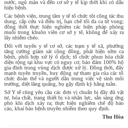
nước, ngủ màn và đến cơ sở y tế kịp thời khi có dấu
hiệu bệnh.
Các bệnh viện, trung tâm y tế tổ chức tốt công tác thu
dung, cấp cứu và điều trị, hạn chế tối đa ca tử vong;
đồng thời thực hiện nghiêm các biện pháp phòng
muỗi trong khuôn viên cơ sở y tế, không để xảy ra
lây nhiễm chéo.
Đối với tuyến y tế cơ sở, các trạm y tế xã, phường
tăng cường giám sát cộng đồng, phát hiện sớm ca
bệnh, phối hợp xử lý ổ dịch; tổ chức phun hóa chất
diện rộng tại khu vực có nguy cơ, bảo đảm 100% hộ
gia đình trong vùng dịch được xử lý. Đồng thời, đẩy
mạnh tuyên truyền,
huy động sự tham gia của các tổ
chức đoàn thể và người dân trong việc vệ sinh môi
trường, diệt lăng quăng, bọ gậy định kỳ hằng tuần.
Sở Y tế cũng yêu cầu các đơn vị chuẩn bị đầy đủ vật
tư, hóa chất, trang thiết bị và nhân lực, sẵn sàng ứng
phó khi dịch xảy ra; thực hiện nghiêm chế độ báo
cáo, khai báo bệnh truyền nhiễm theo quy định.
Thu
Hòa