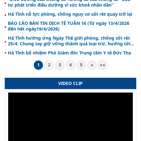
tư phát triển điều dưỡng vì sức khoẻ nhân dân”
Hà Tĩnh nỗ lực phòng, chống nguy cơ sốt rét quay trở lại
BÁO CÁO BẢN TIN DỊCH TỄ TUẦN 16 (Từ ngày 13/4/2026
đến hết ngày19/4/2026)
Hà Tĩnh hưởng ứng Ngày Thế giới phòng, chống sốt rét
25/4: Chung tay giữ vững thành quả loại trừ, hướng tới
mục tiêu năm 2030
Hà Tĩnh bổ nhiệm Phó Giám đốc Trung tâm Y tế Đức Thọ
1
2
3
4
5
»
»»
VIDEO CLIP