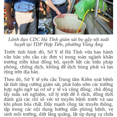
Lãnh đạo CDC Hà Tĩnh giám sát bọ gậy sốt xuất
huyết tại TDP Hợp Tiến, phường Vũng Áng
Trước tình hình đó, Sở Y tế Hà Tĩnh vừa ban hành
văn bản yêu cầu các đơn vị trong toàn ngành khẩn
trương triển khai đồng bộ, quyết liệt các biện pháp
phòng, chống dịch, không để dịch bùng phát và lan
rộng trên địa bàn.
Theo
đó,
Sở Y tế yêu cầu Trung tâm Kiểm soát bệnh
tật tỉnh tăng cường giám sát, phát hiện sớm các trường
hợp nghi ngờ tại cơ sở y tế và cộng đồng; chủ động
lấy mẫu xét nghiệm, xử lý triệt để ổ dịch, đồng thời
đánh giá các chỉ số véc tơ truyền bệnh trước và sau
khi phun hóa chất. Đẩy
mạnh c
ông tác truyền thông
,
tập trong các nội dung hướng dẫn phòng bệnh, vẹ
sinh môi trường,
diệt lăng quăng, lật úp dụng cụ chứa