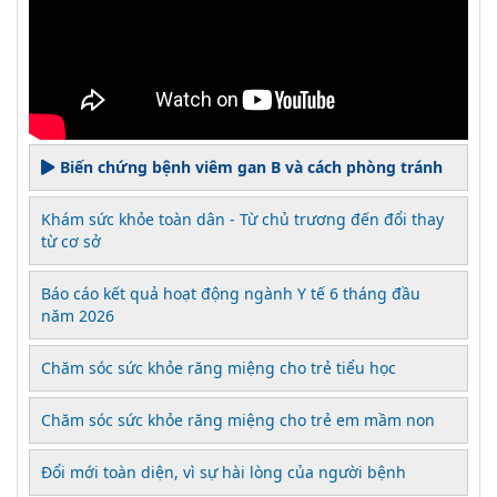
Biến chứng bệnh viêm gan B và cách phòng tránh
Khám sức khỏe toàn dân - Từ chủ trương đến đổi thay
từ cơ sở
Báo cáo kết quả hoạt động ngành Y tế 6 tháng đầu
năm 2026
Chăm sóc sức khỏe răng miệng cho trẻ tiểu học
Chăm sóc sức khỏe răng miệng cho trẻ em mầm non
Đổi mới toàn diện, vì sự hài lòng của người bệnh