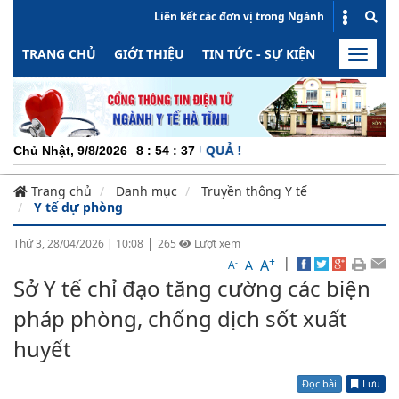
Liên kết các đơn vị trong Ngành
TRANG CHỦ
GIỚI THIỆU
TIN TỨC - SỰ KIỆN
HOẠT ĐỘN
Toggle
naviga
 ĐỘNG - MINH BẠCH - HIỆU QUẢ !
Chủ Nhật, 9/8/2026
8
:
54
:
37
Trang chủ
Danh mục
Truyền thông Y tế
Y tế dự phòng
|
Thứ 3, 28/04/2026
|
10:08
265
Lượt xem
+
|
A
-
A
A
Sở Y tế chỉ đạo tăng cường các biện
pháp phòng, chống dịch sốt xuất
huyết
Đọc bài
Lưu