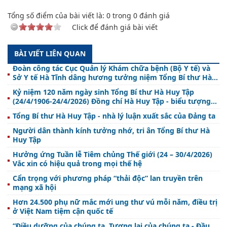
Tổng số điểm của bài viết là:
0
trong
0
đánh giá
Click để đánh giá bài viết
BÀI VIẾT LIÊN QUAN
Đoàn công tác Cục Quản lý Khám chữa bệnh (Bộ Y tế) và
Sở Y tế Hà Tĩnh dâng hương tưởng niệm Tổng Bí thư Hà
Huy Tập
Kỷ niệm 120 năm ngày sinh Tổng Bí thư Hà Huy Tập
(24/4/1906-24/4/2026) Đồng chí Hà Huy Tập - biểu tượng
sáng ngời về khí phách cách mạng
Tổng Bí thư Hà Huy Tập - nhà lý luận xuất sắc của Đảng ta
Người dân thành kính tưởng nhớ, tri ân Tổng Bí thư Hà
Huy Tập
Hưởng ứng Tuần lễ Tiêm chủng Thế giới (24 – 30/4/2026)
Vắc xin có hiệu quả trong mọi thế hệ
Cẩn trọng với phương pháp “thải độc” lan truyền trên
mạng xã hội
Hơn 24.500 phụ nữ mắc mới ung thư vú mỗi năm, điều trị
ở Việt Nam tiệm cận quốc tế
“Điều dưỡng của chúng ta. Tương lai của chúng ta - Đầu