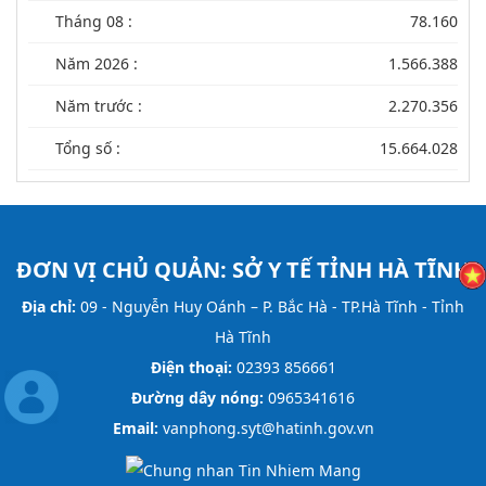
Tháng 08 :
78.160
Năm 2026 :
1.566.388
Năm trước :
2.270.356
Tổng số :
15.664.028
ĐƠN VỊ CHỦ QUẢN:
SỞ Y TẾ TỈNH HÀ TĨNH
Địa chỉ:
09 - Nguyễn Huy Oánh – P. Bắc Hà - TP.Hà Tĩnh - Tỉnh
Hà Tĩnh
Điện thoại:
02393 856661
Đường dây nóng:
0965341616
Email:
vanphong.syt@hatinh.gov.vn