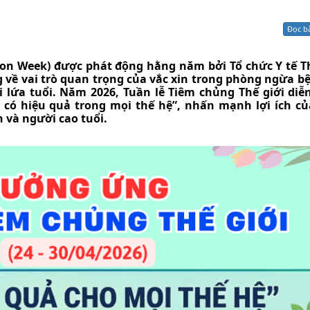
Xử lý kiến nghị - Khiếu nại tố cáo
Khác
Đọc b
ion Week) được phát động hằng năm bởi Tổ chức Y tế Th
về vai trò quan trọng của vắc xin trong phòng ngừa bệ
 lứa tuổi. Năm 2026, Tuần lễ Tiêm chủng Thế giới diễn
in có hiệu quả trong mọi thế hệ”, nhấn mạnh lợi ích c
 và người cao tuổi.