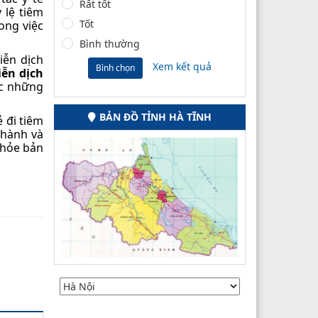
Rất tốt
ỷ lệ tiêm
Tốt
ong việc
Bình thường
iễn dịch
Xem kết quả
Bình chọn
ễn dịch
ặc những
BẢN ĐỒ TỈNH HÀ TĨNH
 đi tiêm
thành và
khỏe bản