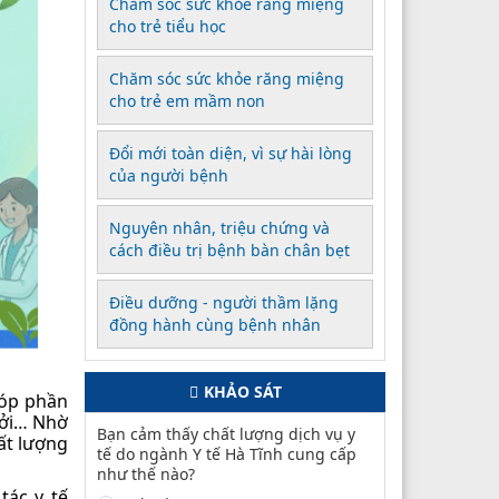
Chăm sóc sức khỏe răng miệng
cho trẻ tiểu học
Chăm sóc sức khỏe răng miệng
cho trẻ em mầm non
Đổi mới toàn diện, vì sự hài lòng
của người bệnh
Nguyên nhân, triệu chứng và
cách điều trị bệnh bàn chân bẹt
Điều dưỡng - người thầm lặng
đồng hành cùng bệnh nhân
KHẢO SÁT
góp phần
sởi… Nhờ
Bạn cảm thấy chất lượng dịch vụ y
ất lượng
tế do ngành Y tế Hà Tĩnh cung cấp
như thế nào?
tác y tế