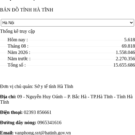
BẢN ĐỒ TỈNH HÀ TĨNH
Thống kê truy cập
Hôm nay :
5.618
Tháng 08 :
69.818
Năm 2026 :
1.558.046
Năm trước :
2.270.356
Tổng số :
15.655.686
Đơn vị chủ quản:
Sở y tế tỉnh Hà Tĩnh
Địa chỉ:
09 - Nguyễn Huy Oánh – P. Bắc Hà - TP.Hà Tĩnh - Tỉnh Hà
Tĩnh
Điện thoại:
02393 856661
Đường dây nóng:
0965341616
Email:
vanphong.syt@hatinh.gov.vn