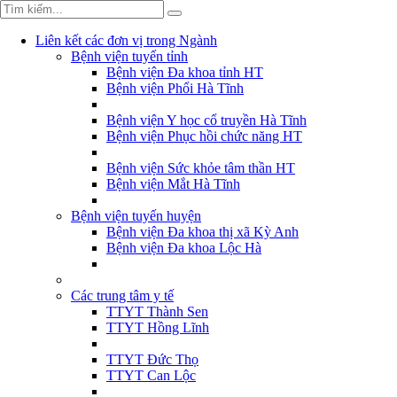
Liên kết các đơn vị trong Ngành
Bệnh viện tuyến tỉnh
Bệnh viện Đa khoa tỉnh HT
Bệnh viện Phổi Hà Tĩnh
Bệnh viện Y học cổ truyền Hà Tĩnh
Bệnh viện Phục hồi chức năng HT
Bệnh viện Sức khỏe tâm thần HT
Bệnh viện Mắt Hà Tĩnh
Bệnh viện tuyến huyện
Bệnh viện Đa khoa thị xã Kỳ Anh
Bệnh viện Đa khoa Lộc Hà
Các trung tâm y tế
TTYT Thành Sen
TTYT Hồng Lĩnh
TTYT Đức Thọ
TTYT Can Lộc