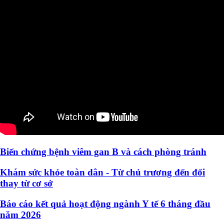
Biến chứng bệnh viêm gan B và cách phòng tránh
Khám sức khỏe toàn dân - Từ chủ trương đến đổi
thay từ cơ sở
Báo cáo kết quả hoạt động ngành Y tế 6 tháng đầu
năm 2026