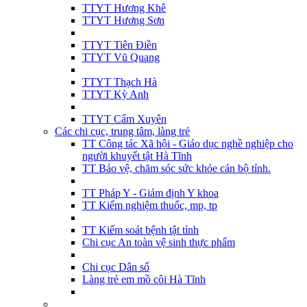
TTYT Hương Khê
TTYT Hương Sơn
TTYT Tiên Điền
TTYT Vũ Quang
TTYT Thạch Hà
TTYT Kỳ Anh
TTYT Cẩm Xuyên
Các chi cục, trung tâm, làng trẻ
TT Công tác Xã hội - Giáo dục nghề nghiệp cho
người khuyết tật Hà Tĩnh
TT Bảo vệ, chăm sóc sức khỏe cán bộ tỉnh.
TT Pháp Y - Giám định Y khoa
TT Kiểm nghiệm thuốc, mp, tp
TT Kiểm soát bệnh tật tỉnh
Chi cục An toàn vệ sinh thực phẩm
Chi cục Dân số
Làng trẻ em mồ côi Hà Tĩnh