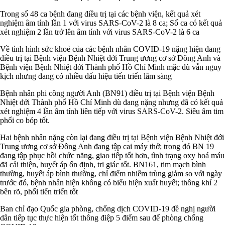
Trong số 48 ca bệnh đang điều trị tại các bệnh viện, kết quả xét
nghiệm âm tính lần 1 với virus SARS-CoV-2 là 8 ca; Số ca có kết quả
xét nghiệm 2 lần trở lên âm tính với virus SARS-CoV-2 là 6 ca
Về tình hình sức khoẻ của các bệnh nhân COVID-19 nặng hiện đang
điều trị tại Bệnh viện Bệnh Nhiệt đới Trung ương cơ sở Đông Anh và
Bệnh viện Bệnh Nhiệt đới Thành phố Hồ Chí Minh mặc dù vẫn nguy
kịch nhưng đang có nhiều dấu hiệu tiến triển lâm sàng
Bệnh nhân phi công người Anh (BN91) điều trị tại Bệnh viện Bệnh
Nhiệt đới Thành phố Hồ Chí Minh dù đang nặng nhưng đã có kết quả
xét nghiệm 4 lần âm tính liên tiếp với virus SARS-CoV-2. Siêu âm tim
phổi co bóp tốt.
Hai bệnh nhân nặng còn lại đang điều trị tại Bệnh viện Bệnh Nhiệt đới
Trung ương cơ sở Đông Anh đang tập cai máy thở; trong đó BN 19
đang tập phục hồi chức năng, giao tiếp tốt hơn, tình trạng oxy hoá máu
đã cải thiện, huyết áp ổn định, tri giác tốt. BN161, tim mạch bình
thường, huyết áp bình thường, chỉ điểm nhiễm trùng giảm so với ngày
trước đó, bệnh nhân hiện không có biểu hiện xuất huyết; thông khí 2
bên rõ, phổi tiến triển tốt
Ban chỉ đạo Quốc gia phòng, chống dịch COVID-19 đề nghị người
dân tiếp tục thực hiện tốt thông điệp 5 điểm sau để phòng chống