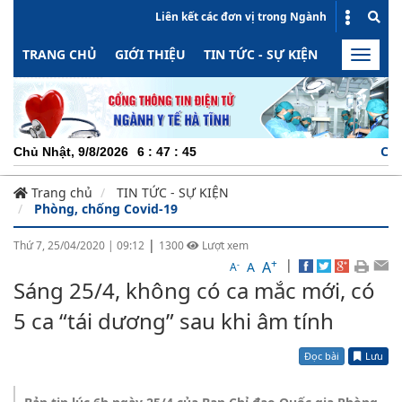
Liên kết các đơn vị trong Ngành
TRANG CHỦ
GIỚI THIỆU
TIN TỨC - SỰ KIỆN
HOẠT ĐỘN
Toggle
naviga
CHUYÊN 
Chủ Nhật, 9/8/2026
6
:
47
:
45
Trang chủ
TIN TỨC - SỰ KIỆN
Phòng, chống Covid-19
|
Thứ 7, 25/04/2020
|
09:12
1300
Lượt xem
+
|
A
-
A
A
Sáng 25/4, không có ca mắc mới, có
5 ca “tái dương” sau khi âm tính
Đọc bài
Lưu