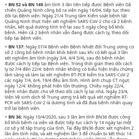
+
BN 52 và BN 149
âm tính 3 lần liên tiếp được Bệnh viện Dã
chiến Quảng Ninh công bố ra viện ngày 16/04, tiếp tục theo
dõi tại Bệnh viện. Ngày 21/4 Trung tâm Kiểm soát bệnh tật
Quảng Ninh thực hiện xét nghiệm SARS-CoV-2 cho cả 2 bệnh
nhân, kết quả dương tính trở lại sau 5 ngày công bố khỏi
bệnh. Hiện cả 2 bệnh nhân vẫn đang được cách ly, theo dõi
tiếp tại Bệnh viện.
+
BN 137:
Ngày 07/4 Bệnh viện Bệnh Nhiệt đới Trung ương cơ
sở 2 công bố bệnh nhân khỏi bệnh sau khi có kết quả 3 lần
xét nghiệm âm tính (ngày 3/4, 4/4 5/4), sau đó bệnh nhân
được cách ly tiếp tại Bệnh viện. Trong thời gian theo dõi cách
ly từ 7/4 đến 22/4: bệnh nhân không có biểu hiện triệu chứng
lâm sàng và làm lại xét nghiệm RT-PCR kiểm tra SARS-CoV-2
các ngày 7/4, 6/4, 19/4 đều âm tính. Hình ảnh chụp CT ngực
ngày 12/4: không phát hiện tổn thương. Chiều ngày 22/4,
bệnh nhân được cho về theo dõi cách ly tại nhà. Ngày 23/4,
Viện Vệ sinh dịch tễ Trung ương trả kết quả xét nghiệm RT-
PCR với SARS-CoV-2 là dương tính và đã đưa bệnh nhân quay
trở lại bệnh viện.
+
BN 36:
Ngày 10/4/2020, sau 3 lần âm tính BN36 được công
bố khỏi bệnh ra viện và được tiếp tục cách ly 14 ngày tại một
cơ sở y tế tập trung của tỉnh. Tại đây BN36 được xét nghiệm 2
lần âm tính nữa, và xét nghiệm lần 3 để chuẩn bị kết thúc 14