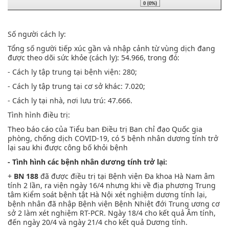
Số người cách ly:
Tổng số người tiếp xúc gần và nhập cảnh từ vùng dịch đang
được theo dõi sức khỏe (cách ly): 54.966, trong đó:
- Cách ly tập trung tại bệnh viện: 280;
- Cách ly tập trung tại cơ sở khác: 7.020;
- Cách ly tại nhà, nơi lưu trú: 47.666.
Tình hình điều trị:
Theo báo cáo của Tiểu ban Điều trị Ban chỉ đạo Quốc gia
phòng, chống dịch COVID-19, có 5 bệnh nhân dương tính trở
lại sau khi được công bố khỏi bệnh
- Tình hình các bệnh nhân dương tính trở lại:
+
BN 188
đã được điều trị tại Bệnh viện Đa khoa Hà Nam âm
tính 2 lần, ra viện ngày 16/4 nhưng khi về địa phương Trung
tâm Kiểm soát bệnh tật Hà Nội xét nghiệm dương tính lại,
bệnh nhân đã nhập Bệnh viện Bệnh Nhiệt đới Trung ương cơ
sở 2 làm xét nghiệm RT-PCR. Ngày 18/4 cho kết quả Âm tính,
đến ngày 20/4 và ngày 21/4 cho kết quả Dương tính.