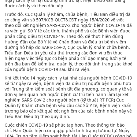
ngày cách ly thì lại dương tính trở lại. Hiện BN36 vẫn đang
được cách ly và theo dõi tiếp.
Trước đó, Cục Quản lý Khám, chữa bệnh, Tiểu Ban điều trị đã
có công văn số 507/KCB-QLCT&CĐT ngày 15/4/2020 về việc
theo dõi xét nghiệm SARS-CoV-2 cho người bệnh COVID-19 đã
ra viện gửi Sở Y tế các tỉnh, thành phố và các Bệnh viện được
phân công điều trị COVID-19. Theo đó, để thực hiện đúng
Hướng đãn của Bộ Y tế về Chẩn đoán và điều trị bệnh viêm
đường hô hấp do SARS-CoV-2, Cục Quản lý Khám chữa bệnh,
Tiểu Ban Điều trị yêu cầu thủ trương các đơn vị trên thực
hiện ngay việc tiếp tục có biện pháp chỉ đạo mạng lưới y tế
trên địa bàn để kiểm tra, quản lý, theo dõi tình trạng sức khoẻ
của người bệnh COVID-19 sau khi ra viện.
Khi kết thúc 14 ngày cách ly tại nhà của người bệnh COVID-19
kể từ ngày ra viện, bệnh viện đã điều trị người bệnh phù hợp
với Trung tâm kiểm soát bệnh tật địa phương, cơ quan y tế và
đơn vị liên quan nơi người bệnh cư trú tiến hành làm lại xét
nghiệm SARS-CoV-2 cho người bệnh (kỹ thuật RT PCR) Cục
Quản lý Khám chữa bệnh yêu cầu các Sở Y tế, Bệnh viện khẩn
trương báo cáo kết quả xét nghiệm của các bệnh nhân này về
Tiểu Ban Điều trị theo quy định.
Cuộc chiến COVID-19 sẽ phức tạp hơn. Theo thông tin báo
chí, Hàn Quốc hiện cũng gặp phải tình trạng tương tự. Ngày
18/4, Trung tâm Kiểm soát bệnh tật Hàn Quốc (KCDC) công bố