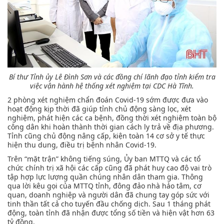
Bí thư Tỉnh ủy Lê Đình Sơn và các đồng chí lãnh đạo tỉnh kiểm tra
việc vận hành hệ thống xét nghiệm tại CDC Hà Tĩnh.
2 phòng xét nghiệm chẩn đoán Covid-19 sớm được đưa vào
hoạt động kịp thời đã giúp tỉnh chủ động sàng lọc, xét
nghiệm, phát hiện các ca bệnh, đồng thời xét nghiệm toàn bộ
công dân khi hoàn thành thời gian cách ly trả về địa phương.
Tỉnh cũng chủ động nâng cấp, kiện toàn 14 cơ sở y tế thực
hiện thu dung, điều trị bệnh nhân Covid-19.
Trên “mặt trận” không tiếng súng, Ủy ban MTTQ và các tổ
chức chính trị xã hội các cấp cũng đã phát huy cao độ vai trò
tập hợp lực lượng quần chúng nhân dân tham gia. Thông
qua lời kêu gọi của MTTQ tỉnh, đông đảo nhà hảo tâm, cơ
quan, doanh nghiệp và người dân đã chung tay góp sức với
tinh thần tất cả cho tuyến đầu chống dịch. Sau 1 tháng phát
động, toàn tỉnh đã nhận được tổng số tiền và hiện vật hơn 63
tỷ đồng.