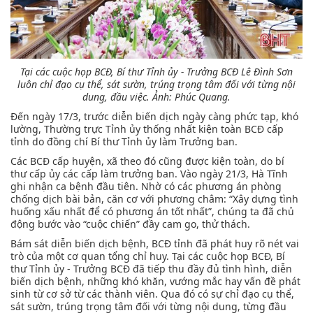
Tại các cuộc họp BCĐ, Bí thư Tỉnh ủy - Trưởng BCĐ Lê Đình Sơn
luôn chỉ đạo cụ thể, sát sườn, trúng trọng tâm đối với từng nội
dung, đầu việc.
Ảnh: Phúc Quang.
Đến ngày 17/3, trước diễn biến dịch ngày càng phức tạp, khó
lường, Thường trực Tỉnh ủy thống nhất kiện toàn BCĐ cấp
tỉnh do đồng chí Bí thư Tỉnh ủy làm Trưởng ban.
Các BCĐ cấp huyện, xã theo đó cũng được kiện toàn, do bí
thư cấp ủy các cấp làm trưởng ban. Vào ngày 21/3, Hà Tĩnh
ghi nhận ca bệnh đầu tiên. Nhờ có các phương án phòng
chống dịch bài bản, căn cơ với phương châm: “Xây dựng tình
huống xấu nhất để có phương án tốt nhất”, chúng ta đã chủ
động bước vào “cuộc chiến” đầy cam go, thử thách.
Bám sát diễn biến dịch bệnh, BCĐ tỉnh đã phát huy rõ nét vai
trò của một cơ quan tổng chỉ huy. Tại các cuộc họp BCĐ, Bí
thư Tỉnh ủy - Trưởng BCĐ đã tiếp thu đầy đủ tình hình, diễn
biến dịch bệnh, những khó khăn, vướng mắc hay vấn đề phát
sinh từ cơ sở từ các thành viên. Qua đó có sự chỉ đạo cụ thể,
sát sườn, trúng trọng tâm đối với từng nội dung, từng đầu