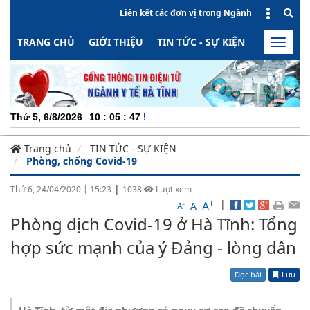
Liên kết các đơn vị trong Ngành
TRANG CHỦ
GIỚI THIỆU
TIN TỨC - SỰ KIỆN
HOẠT ĐỘN
Toggle
naviga
CHUYÊN NGH
Thứ 5, 6/8/2026
10
:
05
:
48
Trang chủ
TIN TỨC - SỰ KIỆN
Phòng, chống Covid-19
|
Thứ 6, 24/04/2020
|
15:23
1038
Lượt xem
+
|
A
-
A
A
Phòng dịch Covid-19 ở Hà Tĩnh: Tổng
hợp sức mạnh của ý Đảng - lòng dân
Đọc bài
Lưu