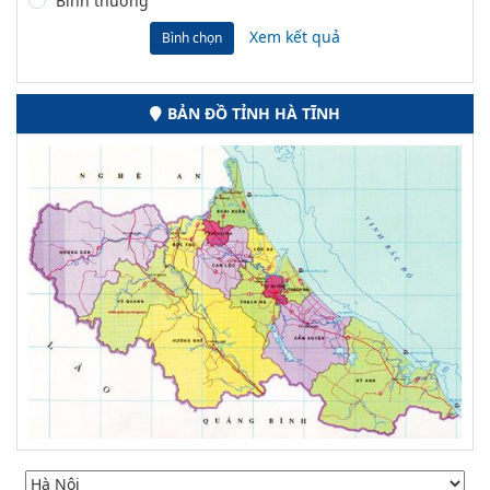
Bình thường
Xem kết quả
Bình chọn
BẢN ĐỒ TỈNH HÀ TĨNH