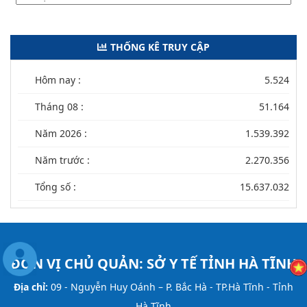
THỐNG KÊ TRUY CẬP
Hôm nay :
5.524
Tháng 08 :
51.164
Năm 2026 :
1.539.392
Năm trước :
2.270.356
Tổng số :
15.637.032
ĐƠN VỊ CHỦ QUẢN:
SỞ Y TẾ TỈNH HÀ TĨNH
Địa chỉ:
09 - Nguyễn Huy Oánh – P. Bắc Hà - TP.Hà Tĩnh - Tỉnh
Hà Tĩnh