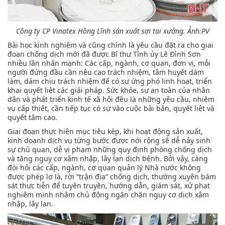
Công ty CP Vinatex Hồng Lĩnh sản xuất sợi tại xưởng.
Ảnh:PV
Bài học kinh nghiệm và cũng chính là yêu cầu đặt ra cho giai
đoạn chống dịch mới đã được Bí thư Tỉnh ủy Lê Đình Sơn
nhiều lần nhấn mạnh: Các cấp, ngành, cơ quan, đơn vị, mỗi
người đứng đầu cần nêu cao trách nhiệm, tâm huyết dám
làm, dám chịu trách nhiệm để có sự ứng phó linh hoạt, triển
khai quyết liệt các giải pháp. Sức khỏe, sự an toàn của nhân
dân và phát triển kinh tế xã hội đều là những yêu cầu, nhiệm
vụ cấp thiết, cần tiếp tục có sự vào cuộc bài bản, quyết liệt và
quyết tâm cao.
Giai đoạn thực hiện mục tiêu kép, khi hoạt động sản xuất,
kinh doanh dịch vụ từng bước được nới rộng sẽ dễ nảy sinh
sự chủ quan, dễ vi phạm những quy định phòng chống dịch
và tăng nguy cơ xâm nhập, lây lan dịch bệnh. Bởi vậy, càng
đòi hỏi các cấp, ngành, cơ quan quản lý Nhà nước không
được phép lơ là, rời “trận địa” chống dịch, thường xuyên bám
sát thực tiễn để tuyên truyền, hướng dẫn, giám sát, xử phạt
nghiêm minh nhằm chủ động ngăn chặn nguy cơ dịch xâm
nhập, lây lan.