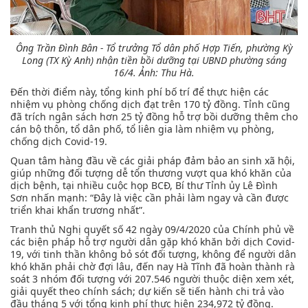
Ông Trần Đình Bân - Tổ trưởng Tổ dân phố Hợp Tiến, phường Kỳ
Long (TX Kỳ Anh) nhận tiền bồi dưỡng tại UBND phường sáng
16/4.
Ảnh: Thu Hà.
Đến thời điểm này, tổng kinh phí bố trí để thực hiện các
nhiệm vụ phòng chống dịch đạt trên 170 tỷ đồng. Tỉnh cũng
đã trích ngân sách hơn 25 tỷ đồng hỗ trợ bồi dưỡng thêm cho
cán bộ thôn, tổ dân phố, tổ liên gia làm nhiệm vụ phòng,
chống dịch Covid-19.
Quan tâm hàng đầu về các giải pháp đảm bảo an sinh xã hội,
giúp những đối tượng dễ tổn thương vượt qua khó khăn của
dịch bệnh, tại nhiều cuộc họp BCĐ, Bí thư Tỉnh ủy Lê Đình
Sơn nhấn mạnh: “Đây là việc cần phải làm ngay và cần được
triển khai khẩn trương nhất”.
Tranh thủ Nghị quyết số 42 ngày 09/4/2020 của Chính phủ về
các biện pháp hỗ trợ người dân gặp khó khăn bởi dịch Covid-
19, với tinh thần không bỏ sót đối tượng, không để người dân
khó khăn phải chờ đợi lâu, đến nay Hà Tĩnh đã hoàn thành rà
soát 3 nhóm đối tượng với 207.546 người thuộc diện xem xét,
giải quyết theo chính sách; dự kiến sẽ tiến hành chi trả vào
đầu tháng 5 với tổng kinh phí thực hiện 234,972 tỷ đồng.