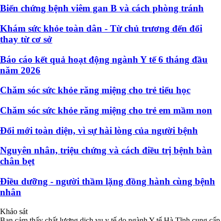
Biến chứng bệnh viêm gan B và cách phòng tránh
Khám sức khỏe toàn dân - Từ chủ trương đến đổi
thay từ cơ sở
Báo cáo kết quả hoạt động ngành Y tế 6 tháng đầu
năm 2026
Chăm sóc sức khỏe răng miệng cho trẻ tiểu học
Chăm sóc sức khỏe răng miệng cho trẻ em mầm non
Đổi mới toàn diện, vì sự hài lòng của người bệnh
Nguyên nhân, triệu chứng và cách điều trị bệnh bàn
chân bẹt
Điều dưỡng - người thầm lặng đồng hành cùng bệnh
nhân
Khảo sát
Bạn cảm thấy chất lượng dịch vụ y tế do ngành Y tế Hà Tĩnh cung cấp