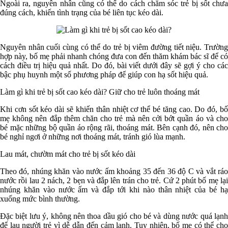
Ngoài ra, nguyên nhân cũng có thể do cách chăm sóc trẻ bị sốt chưa
đúng cách, khiến tình trạng của bé liên tục kéo dài.
Nguyên nhân cuối cùng có thể do trẻ bị viêm đường tiết niệu. Trường
hợp này, bố mẹ phải nhanh chóng đưa con đến thăm khám bác sĩ để có
cách điều trị hiệu quả nhất. Do đó, bài viết dưới đây sẽ gợi ý cho các
bậc phụ huynh một số phương pháp để giúp con hạ sốt hiệu quả.
Làm gì khi trẻ bị sốt cao kéo dài? Giữ cho trẻ luôn thoáng mát
Khi cơn sốt kéo dài sẽ khiến thân nhiệt cơ thể bé tăng cao. Do đó, bố
mẹ không nên đắp thêm chăn cho trẻ mà nên cởi bớt quần áo và cho
bé mặc những bộ quần áo rộng rãi, thoáng mát. Bên cạnh đó, nên cho
bé nghỉ ngơi ở những nơi thoáng mát, tránh gió lùa mạnh.
Lau mát, chườm mát cho trẻ bị sốt kéo dài
Theo đó, nhúng khăn vào nước ấm khoảng 35 đến 36 độ C và vắt ráo
nước rồi lau 2 nách, 2 bẹn và đắp lên trán cho trẻ. Cứ 2 phút bố mẹ lại
nhúng khăn vào nước ấm và đắp tới khi nào thân nhiệt của bé hạ
xuống mức bình thường.
Đặc biệt lưu ý, không nên thoa dầu gió cho bé và dùng nước quá lạnh
để lau người trẻ vì dễ dẫn đến cảm lạnh. Tuy nhiên, bố mẹ có thể cho