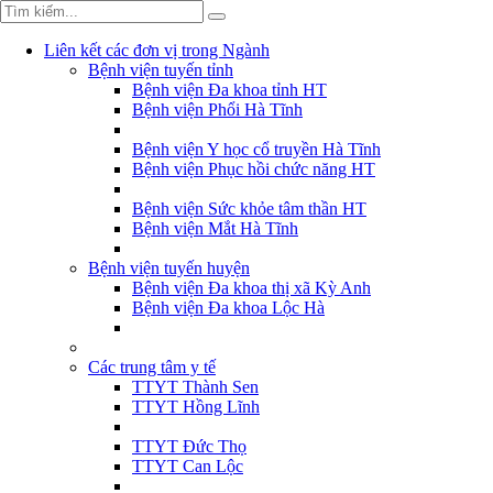
Liên kết các đơn vị trong Ngành
Bệnh viện tuyến tỉnh
Bệnh viện Đa khoa tỉnh HT
Bệnh viện Phổi Hà Tĩnh
Bệnh viện Y học cổ truyền Hà Tĩnh
Bệnh viện Phục hồi chức năng HT
Bệnh viện Sức khỏe tâm thần HT
Bệnh viện Mắt Hà Tĩnh
Bệnh viện tuyến huyện
Bệnh viện Đa khoa thị xã Kỳ Anh
Bệnh viện Đa khoa Lộc Hà
Các trung tâm y tế
TTYT Thành Sen
TTYT Hồng Lĩnh
TTYT Đức Thọ
TTYT Can Lộc