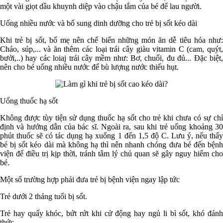
một vài giọt dầu khuynh diệp vào chậu tắm của bé để lau người.
Uống nhiều nước và bổ sung dinh dưỡng cho trẻ bị sốt kéo dài
Khi trẻ bị sốt, bố mẹ nên chế biến những món ăn dễ tiêu hóa như:
Cháo, súp,... và ăn thêm các loại trái cây giàu vitamin C (cam, quýt,
bưởi,..) hay các loiaj trái cây mềm như: Bơ, chuối, đu đủ... Đặc biệt,
nên cho bé uống nhiều nước để bù lượng nước thiếu hụt.
Uống thuốc hạ sốt
Không được tùy tiện sử dụng thuốc hạ sốt cho trẻ khi chưa có sự chỉ
định và hướng dẫn của bác sĩ. Ngoài ra, sau khi trẻ uống khoảng 30
phút thuốc sẽ có tác dụng hạ xuống 1 đến 1,5 độ C. Lưu ý, nếu thấy
bé bị sốt kéo dài mà không hạ thì nên nhanh chóng đưa bé đến bệnh
viện để điều trị kịp thời, tránh tâm lý chủ quan sẽ gây nguy hiểm cho
bé.
Một số trường hợp phải đưa trẻ bị bệnh viện ngay lập tức
Trẻ dưới 2 tháng tuổi bị sốt.
Trẻ hay quấy khóc, bứt rứt khi cử động hay ngủ li bì sốt, khó đánh
thức.