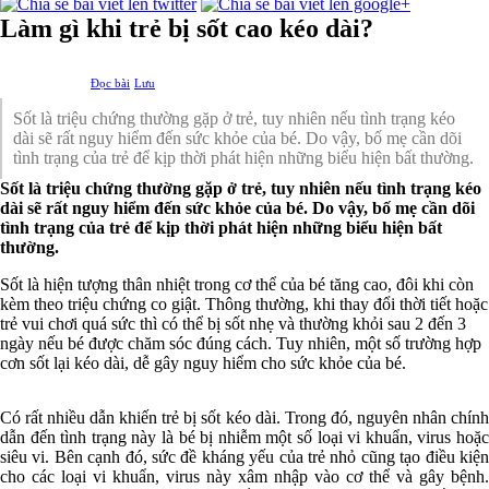
Làm gì khi trẻ bị sốt cao kéo dài?
Đọc bài
Lưu
Sốt là triệu chứng thường gặp ở trẻ, tuy nhiên nếu tình trạng kéo
dài sẽ rất nguy hiểm đến sức khỏe của bé. Do vậy, bố mẹ cần dõi
tình trạng của trẻ để kịp thời phát hiện những biểu hiện bất thường.
Sốt là triệu chứng thường gặp ở trẻ, tuy nhiên nếu tình trạng kéo
dài sẽ rất nguy hiểm đến sức khỏe của bé. Do vậy, bố mẹ cần dõi
tình trạng của trẻ để kịp thời phát hiện những biểu hiện bất
thường.
Sốt là hiện tượng thân nhiệt trong cơ thể của bé tăng cao, đôi khi còn
kèm theo triệu chứng co giật. Thông thường, khi thay đổi thời tiết hoặc
trẻ vui chơi quá sức thì có thể bị sốt nhẹ và thường khỏi sau 2 đến 3
ngày nếu bé được chăm sóc đúng cách. Tuy nhiên, một số trường hợp
cơn sốt lại kéo dài, dễ gây nguy hiểm cho sức khỏe của bé.
Có rất nhiều dẫn khiến trẻ bị sốt kéo dài. Trong đó, nguyên nhân chính
dẫn đến tình trạng này là bé bị nhiễm một số loại vi khuẩn, virus hoặc
siêu vi. Bên cạnh đó, sức đề kháng yếu của trẻ nhỏ cũng tạo điều kiện
cho các loại vi khuẩn, virus này xâm nhập vào cơ thể và gây bệnh.