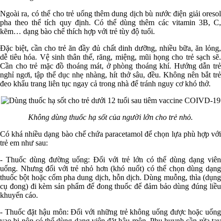
Ngoài ra, có thể cho trẻ uống thêm dung dịch bù nước điện giải oresol
pha theo thể tích quy định. Có thể dùng thêm các vitamin 3B, C,
kẽm… dạng bào chế thích hợp với trẻ tùy độ tuổi.
Đặc biệt, cần cho trẻ ăn đầy đủ chất dinh dưỡng, nhiều bữa, ăn lỏng,
dễ tiêu hóa. Vệ sinh thân thể, răng, miệng, mũi họng cho trẻ sạch sẽ.
Cần cho trẻ mặc đồ thoáng mát, ở phòng thoáng khí. Hướng dẫn trẻ
nghỉ ngơi, tập thể dục nhẹ nhàng, hít thở sâu, đều. Không nên bắt trẻ
đeo khẩu trang liên tục ngay cả trong nhà để tránh nguy cơ khó thở.
Không dùng thuốc hạ sốt của người lớn cho trẻ nhỏ.
Có khá nhiều dạng bào chế chứa paracetamol để chọn lựa phù hợp với
trẻ em như sau:
- Thuốc dùng đường uống: Đối với trẻ lớn có thể dùng dạng viên
uống. Nhưng đối với trẻ nhỏ hơn (khó nuốt) có thể chọn dùng dạng
thuốc bột hoặc cốm pha dung dịch, hỗn dịch. Dùng muỗng, thìa (dụng
cụ đong) đi kèm sản phẩm để đong thuốc để đảm bảo dùng đúng liều
khuyến cáo.
- Thuốc đặt hậu môn: Đối với những trẻ không uống được hoặc uống
vao bị nôn có thể dùng dạng viên đặt hậu môn. Phụ huynh cần rửa tay