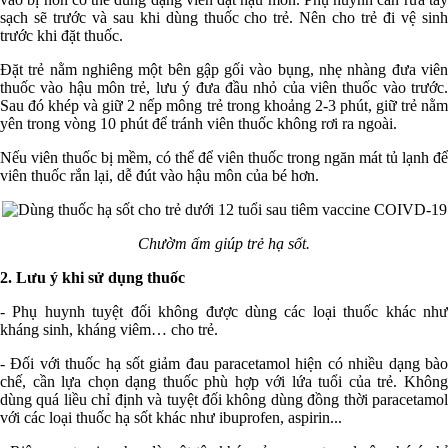
sạch sẽ trước và sau khi dùng thuốc cho trẻ. Nên cho trẻ đi vệ sinh
trước khi đặt thuốc.
Đặt trẻ nằm nghiêng một bên gập gối vào bụng, nhẹ nhàng đưa viên
thuốc vào hậu môn trẻ, lưu ý đưa đầu nhỏ của viên thuốc vào trước.
Sau đó khép và giữ 2 nếp mông trẻ trong khoảng 2-3 phút, giữ trẻ nằm
yên trong vòng 10 phút để tránh viên thuốc không rơi ra ngoài.
Nếu viên thuốc bị mềm, có thể để viên thuốc trong ngăn mát tủ lạnh để
viên thuốc rắn lại, dễ đút vào hậu môn của bé hơn.
Chườm ấm giúp trẻ hạ sốt.
2. Lưu ý khi sử dụng thuốc
- Phụ huynh tuyệt đối không được dùng các loại thuốc khác như
kháng sinh, kháng viêm… cho trẻ.
- Đối với thuốc hạ sốt giảm đau paracetamol hiện có nhiều dạng bào
chế, cần lựa chọn dạng thuốc phù hợp với lứa tuổi của trẻ. Không
dùng quá liều chỉ định và tuyệt đối không dùng đồng thời paracetamol
với các loại thuốc hạ sốt khác như ibuprofen, aspirin...