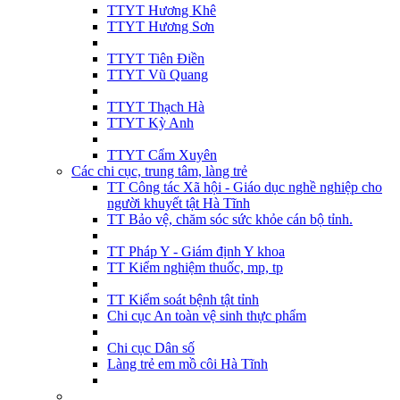
TTYT Hương Khê
TTYT Hương Sơn
TTYT Tiên Điền
TTYT Vũ Quang
TTYT Thạch Hà
TTYT Kỳ Anh
TTYT Cẩm Xuyên
Các chi cục, trung tâm, làng trẻ
TT Công tác Xã hội - Giáo dục nghề nghiệp cho
người khuyết tật Hà Tĩnh
TT Bảo vệ, chăm sóc sức khỏe cán bộ tỉnh.
TT Pháp Y - Giám định Y khoa
TT Kiểm nghiệm thuốc, mp, tp
TT Kiểm soát bệnh tật tỉnh
Chi cục An toàn vệ sinh thực phẩm
Chi cục Dân số
Làng trẻ em mồ côi Hà Tĩnh