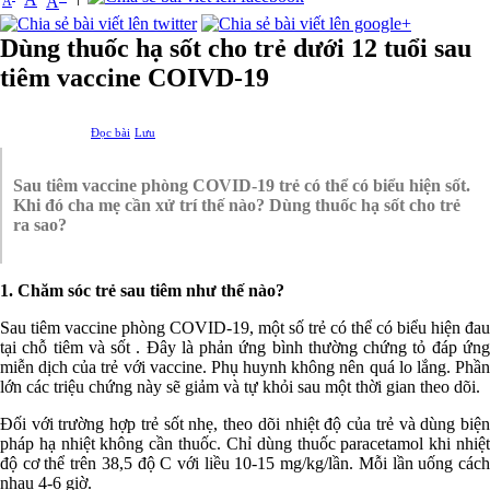
A
A
Dùng thuốc hạ sốt cho trẻ dưới 12 tuổi sau
tiêm vaccine COIVD-19
Đọc bài
Lưu
Sau tiêm vaccine phòng COVID-19 trẻ có thể có biểu hiện sốt.
Khi đó cha mẹ cần xử trí thế nào? Dùng thuốc hạ sốt cho trẻ
ra sao?
1. Chăm sóc trẻ sau tiêm như thế nào?
Sau tiêm vaccine phòng COVID-19, một số trẻ có thể có biểu hiện đau
tại chỗ tiêm và sốt . Đây là phản ứng bình thường chứng tỏ đáp ứng
miễn dịch của trẻ với vaccine. Phụ huynh không nên quá lo lắng. Phần
lớn các triệu chứng này sẽ giảm và tự khỏi sau một thời gian theo dõi.
Đối với trường hợp trẻ sốt nhẹ, theo dõi nhiệt độ của trẻ và dùng biện
pháp hạ nhiệt không cần thuốc. Chỉ dùng thuốc paracetamol khi nhiệt
độ cơ thể trên 38,5 độ C với liều 10-15 mg/kg/lần. Mỗi lần uống cách
nhau 4-6 giờ.