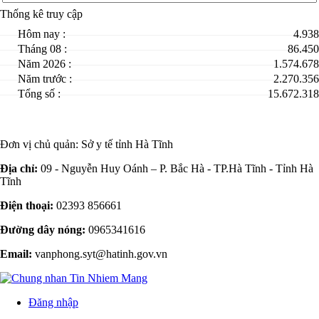
Thống kê truy cập
Hôm nay :
4.938
Tháng 08 :
86.450
Năm 2026 :
1.574.678
Năm trước :
2.270.356
Tổng số :
15.672.318
Đơn vị chủ quản:
Sở y tế tỉnh Hà Tĩnh
Địa chỉ:
09 - Nguyễn Huy Oánh – P. Bắc Hà - TP.Hà Tĩnh - Tỉnh Hà
Tĩnh
Điện thoại:
02393 856661
Đường dây nóng:
0965341616
Email:
vanphong.syt@hatinh.gov.vn
Đăng nhập