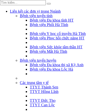
Liên kết các đơn vị trong Ngành
Bệnh viện tuyến tỉnh
Bệnh viện Đa khoa tỉnh HT
Bệnh viện Phổi Hà Tĩnh
Bệnh viện Y học cổ truyền Hà Tĩnh
Bệnh viện Phục hồi chức năng HT
Bệnh viện Sức khỏe tâm thần HT
Bệnh viện Mắt Hà Tĩnh
Bệnh viện tuyến huyện
Bệnh viện Đa khoa thị xã Kỳ Anh
Bệnh viện Đa khoa Lộc Hà
Các trung tâm y tế
TTYT Thành Sen
TTYT Hồng Lĩnh
TTYT Đức Thọ
TTYT Can Lộc