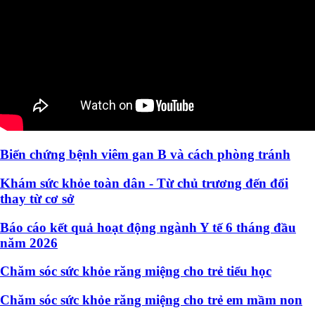
Biến chứng bệnh viêm gan B và cách phòng tránh
Khám sức khỏe toàn dân - Từ chủ trương đến đổi
thay từ cơ sở
Báo cáo kết quả hoạt động ngành Y tế 6 tháng đầu
năm 2026
Chăm sóc sức khỏe răng miệng cho trẻ tiểu học
Chăm sóc sức khỏe răng miệng cho trẻ em mầm non