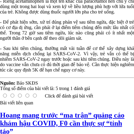
- Riêng acetaminophen là một tên khác của paracetamol nên chú ý chỉ
dùng một trong hai loại và xem kỹ về liều lượng phù hợp với lứa tuổi
của trẻ. Không được dùng thuốc người lớn pha cho trẻ uống.
- Để phát hiện sớm, xử trí đúng phản vệ sau tiêm ngừa, đặc biệt ở trẻ
có cơ địa dị ứng, cần phải ở lại điểm tiêm chủng đến mức lâu nhất có
thể. Trong 72 giờ sau tiêm ngừa, lúc nào cũng phải có ít nhất một
người thân ở bên cạnh để theo dõi giám sát.
- Sau khi tiêm chủng, thường mất vài tuần để cơ thể xây dựng khả
năng miễn dịch chống lại SARS-CoV-2. Vì vậy, trẻ vẫn có thể bị
nhiễm SARS-CoV-2 ngay trước hoặc sau khi tiêm chủng. Điều này là
do vaccine vẫn chưa có đủ thời gian để bảo vệ. Cần thực hiện nghiêm
túc các quy định 5K để hạn chế nguy cơ này.
Nguồn:
Báo SKĐS
Tổng số điểm của bài viết là:
5
trong
1
đánh giá
Click để đánh giá bài viết
Bài viết liên quan
Hoang mang trước “ma trận” quảng cáo
khám hậu COVID, F0 cần thực sự “tỉnh
táo”