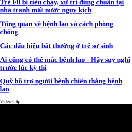
Trẻ F0 bị tiêu chảy, xử trí đúng chuẩn tại
nhà tránh mất nước nguy kịch
Tổng quan về bệnh lao và cách phòng
chống
Các dấu hiệu bất thường ở trẻ sơ sinh
Ai cũng có thể mắc bệnh lao - Hãy suy nghĩ
trước lúc kỳ thị
Quỹ hỗ trợ người bệnh chiến thắng bệnh
lao
Video Clip