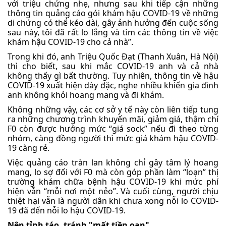
với triệu chứng nhẹ, nhưng sau khi tiếp cận những
thông tin quảng cáo gói khám hậu COVID-19 về những
di chứng có thể kéo dài, gây ảnh hưởng đến cuộc sống
sau này, tôi đã rất lo lắng và tìm các thông tin về việc
khám hậu COVID-19 cho cả nhà”.
Trong khi đó, anh Triệu Quốc Đạt (Thanh Xuân, Hà Nội)
thì cho biết, sau khi mắc COVID-19 anh và cả nhà
không thấy gì bất thường. Tuy nhiên, thông tin về hậu
COVID-19 xuất hiện dày đặc, nghe nhiều khiến gia đình
anh không khỏi hoang mang và đi khám.
Không những vậy, các cơ sở y tế này còn liên tiếp tung
ra những chương trình khuyến mãi, giảm giá, thậm chí
F0 còn được hưởng mức “giá sock” nếu đi theo từng
nhóm, càng đồng người thì mức giá khám hậu COVID-
19 càng rẻ.
Việc quảng cáo tràn lan không chỉ gây tâm lý hoang
mang, lo sợ đối với F0 mà còn góp phần làm “loạn” thị
trường khám chữa bệnh hậu COVID-19 khi mức phí
hiện vẫn “mỗi nơi một nẻo”. Và cuối cùng, người chịu
thiệt hại vẫn là người dân khi chưa xong nỗi lo COVID-
19 đã đến nỗi lo hậu COVID-19.
Nên tỉnh táo, tránh "mất tiền oan"