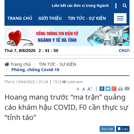
Liên kết các đơn vị trong Ngành
TRANG CHỦ
GIỚI THIỆU
TIN TỨC - SỰ KIỆN
HOẠT ĐỘN
Toggle
naviga
CHUYÊN NGHIỆ
Thứ 7, 8/8/2026
2
:
41
:
51
Trang chủ
TIN TỨC - SỰ KIỆN
Phòng, chống Covid-19
|
Thứ 4, 13/04/2022
|
01:24
1512
Lượt xem
+
|
A
-
A
A
Hoang mang trước “ma trận” quảng
cáo khám hậu COVID, F0 cần thực sự
“tỉnh táo”
Đọc bài
Lưu