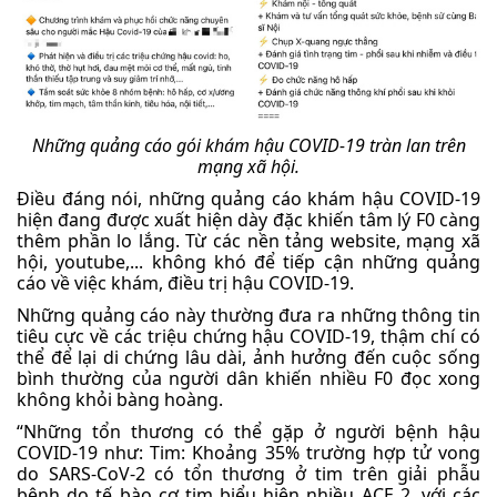
Những quảng cáo gói khám hậu COVID-19 tràn lan trên
mạng xã hội.
Điều đáng nói, những quảng cáo khám hậu COVID-19
hiện đang được xuất hiện dày đặc khiến tâm lý F0 càng
thêm phần lo lắng. Từ các nền tảng website, mạng xã
hội, youtube,... không khó để tiếp cận những quảng
cáo về việc khám, điều trị hậu COVID-19.
Những quảng cáo này thường đưa ra những thông tin
tiêu cực về các triệu chứng hậu COVID-19, thậm chí có
thể để lại di chứng lâu dài, ảnh hưởng đến cuộc sống
bình thường của người dân khiến nhiều F0 đọc xong
không khỏi bàng hoàng.
“Những tổn thương có thể gặp ở người bệnh hậu
COVID-19 như: Tim: Khoảng 35% trường hợp tử vong
do SARS-CoV-2 có tổn thương ở tim trên giải phẫu
bệnh do tế bào cơ tim biểu hiện nhiều ACE 2, với các