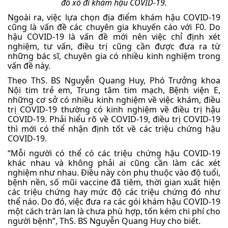
đổ xô đi khám hậu COVID-19.
Ngoài ra, việc lựa chọn địa điểm khám hậu COVID-19
cũng là vấn đề các chuyên gia khuyến cáo với F0. Do
hậu COVID-19 là vấn đề mới nên việc chỉ định xét
nghiệm, tư vấn, điều trị cũng cần được đưa ra từ
những bác sĩ, chuyên gia có nhiều kinh nghiệm trong
vấn đề này.
Theo ThS. BS Nguyễn Quang Huy, Phó Trưởng khoa
Nội tim trẻ em, Trung tâm tim mạch, Bệnh viện E,
những cơ sở có nhiều kinh nghiệm về việc khám, điều
trị COVID-19 thường có kinh nghiệm về điều trị hậu
COVID-19. Phải hiểu rõ về COVID-19, điều trị COVID-19
thì mới có thể nhận định tốt về các triệu chứng hậu
COVID-19.
“Mỗi người có thể có các triệu chứng hậu COVID-19
khác nhau và không phải ai cũng cần làm các xét
nghiệm như nhau. Điều này còn phụ thuộc vào độ tuổi,
bệnh nền, số mũi vaccine đã tiêm, thời gian xuất hiện
các triệu chứng hay mức độ các triệu chứng đó như
thể náo. Do đó, việc đưa ra các gói khám hậu COVID-19
một cách tràn lan là chưa phù hợp, tốn kém chi phí cho
người bệnh”, ThS. BS Nguyễn Quang Huy cho biết.