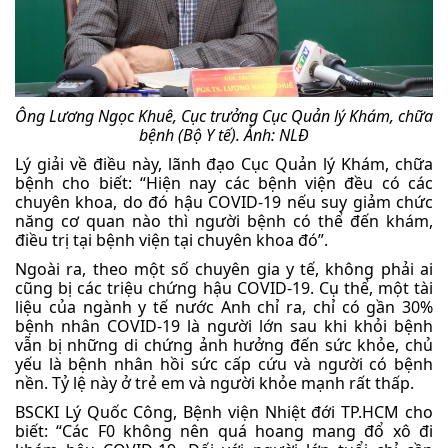
Ông Lương Ngọc Khuê, Cục trưởng Cục Quản lý Khám, chữa
bệnh (Bộ Y tế).
Ảnh: NLĐ
Lý giải về điều này, lãnh đạo Cục Quản lý Khám, chữa
bệnh cho biết: “Hiện nay các bệnh viện đều có các
chuyên khoa, do đó hậu COVID-19 nếu suy giảm chức
năng cơ quan nào thì người bệnh có thể đến khám,
điều trị tại bệnh viện tại chuyên khoa đó”.
Ngoài ra, theo một số chuyên gia y tế, không phải ai
cũng bị các triệu chứng hậu COVID-19. Cụ thể, một tài
liệu của ngành y tế nước Anh chỉ ra, chỉ có gần 30%
bệnh nhân COVID-19 là người lớn sau khi khỏi bệnh
vẫn bị những di chứng ảnh hưởng đến sức khỏe, chủ
yếu là bệnh nhân hồi sức cấp cứu và người có bệnh
nền. Tỷ lệ này ở trẻ em và người khỏe mạnh rất thấp.
BSCKI Lý Quốc Công, Bệnh viện Nhiệt đới TP.HCM cho
biết: “Các F0 không nên quá hoang mang đổ xô đi