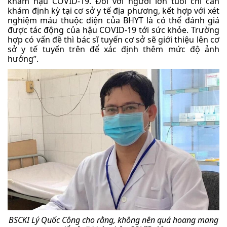
khám hậu COVID-19. Đối với người lớn tuổi chỉ cần
khám định kỳ tại cơ sở y tế địa phương, kết hợp với xét
nghiệm máu thuộc diện của BHYT là có thể đánh giá
được tác động của hậu COVID-19 tới sức khỏe. Trường
hợp có vấn đề thì bác sĩ tuyến cơ sở sẽ giới thiệu lên cơ
sở y tế tuyến trên để xác định thêm mức độ ảnh
hưởng”.
BSCKI Lý Quốc Công cho rằng, không nên quá hoang mang