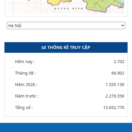
THỐNG KÊ TRUY CẬP
Hôm nay :
2.702
Tháng 08 :
66.902
Năm 2026 :
1.555.130
Năm trước :
2.270.356
Tổng số :
15.652.770