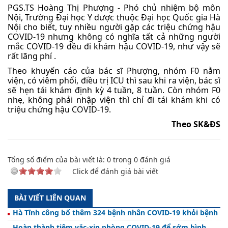
PGS.TS Hoàng Thị Phượng - Phó chủ nhiệm bộ môn
Nội, Trường Đại học Y dược thuộc Đại học Quốc gia Hà
Nội cho biết, tuy nhiều người gặp các triệu chứng hậu
COVID-19 nhưng không có nghĩa tất cả những người
mắc COVID-19 đều đi khám hậu COVID-19, như vậy sẽ
rất lãng phí .
Theo khuyến cáo của bác sĩ Phượng, nhóm F0 nằm
viện, có viêm phổi, điều trị ICU thì sau khi ra viện, bác sĩ
sẽ hẹn tái khám định kỳ 4 tuần, 8 tuần. Còn nhóm F0
nhẹ, không phải nhập viện thì chỉ đi tái khám khi có
triệu chứng hậu COVID-19.
Theo SK&ĐS
Tổng số điểm của bài viết là:
0
trong
0
đánh giá
Click để đánh giá bài viết
BÀI VIẾT LIÊN QUAN
Hà Tĩnh công bố thêm 324 bệnh nhân COVID-19 khỏi bệnh
Hoàn thành tiêm vắc-xin phòng COVID-19 để sớm bình