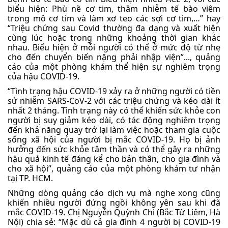
biểu hiện: Phù nề cơ tim, thâm nhiễm tế bào viêm
trong mô cơ tim và làm xơ teo các sợi cơ tim,…” hay
“Triệu chứng sau Covid thường đa dạng và xuất hiện
cùng lúc hoặc trong những khoảng thời gian khác
nhau. Biểu hiện ở mỗi người có thể ở mức độ từ nhẹ
cho đến chuyển biến nặng phải nhập viện”..., quảng
cáo của một phòng khám thể hiện sự nghiêm trọng
của hậu COVID-19.
“Tình trạng hậu COVID-19 xảy ra ở những người có tiền
sử nhiễm SARS-CoV-2 với các triệu chứng và kéo dài ít
nhất 2 tháng. Tình trạng này có thể khiến sức khỏe con
người bị suy giảm kéo dài, có tác động nghiêm trọng
đến khả năng quay trở lại làm việc hoặc tham gia cuộc
sống xã hội của người bị mắc COVID-19. Họ bị ảnh
hưởng đến sức khỏe tâm thần và có thể gây ra những
hậu quả kinh tế đáng kể cho bản thân, cho gia đình và
cho xã hội”, quảng cáo của một phòng khám tư nhận
tại TP. HCM.
Những dòng quảng cáo dịch vụ mà nghe xong cũng
khiến nhiều người đứng ngồi không yên sau khi đã
mắc COVID-19. Chị Nguyễn Quỳnh Chi (Bắc Từ Liêm, Hà
Nội) chia sẻ: “Mặc dù cả gia đình 4 người bị COVID-19