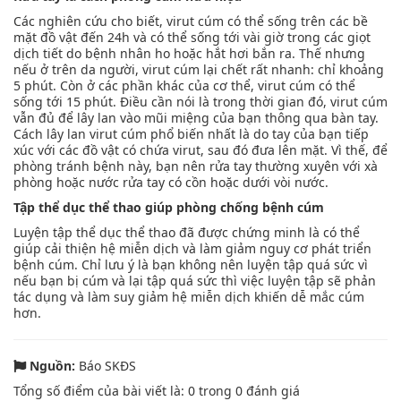
Các nghiên cứu cho biết, virut cúm có thể sống trên các bề
mặt đồ vật đến 24h và có thể sống tới vài giờ trong các giọt
dịch tiết do bệnh nhân ho hoặc hắt hơi bắn ra. Thế nhưng
nếu ở trên da người, virut cúm lại chết rất nhanh: chỉ khoảng
5 phút. Còn ở các phần khác của cơ thể, virut cúm có thể
sống tới 15 phút. Điều cần nói là trong thời gian đó, virut cúm
vẫn đủ để lây lan vào mũi miệng của bạn thông qua bàn tay.
Cách lây lan virut cúm phổ biến nhất là do tay của bạn tiếp
xúc với các đồ vật có chứa virut, sau đó đưa lên mặt. Vì thế, để
phòng tránh bệnh này, bạn nên rửa tay thường xuyên với xà
phòng hoặc nước rửa tay có cồn hoặc dưới vòi nước.
Tập thể dục thể thao giúp phòng chống bệnh cúm
Luyện tập thể dục thể thao đã được chứng minh là có thể
giúp cải thiện hệ miễn dịch và làm giảm nguy cơ phát triển
bệnh cúm. Chỉ lưu ý là bạn không nên luyện tập quá sức vì
nếu bạn bị cúm và lại tập quá sức thì việc luyện tập sẽ phản
tác dụng và làm suy giảm hệ miễn dịch khiến dễ mắc cúm
hơn.
Nguồn:
Báo SKĐS
Tổng số điểm của bài viết là:
0
trong
0
đánh giá