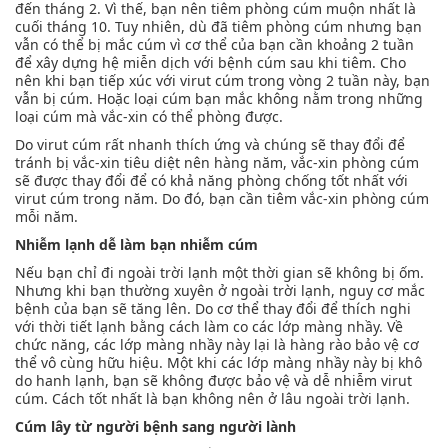
đến tháng 2. Vì thế, bạn nên tiêm phòng cúm muộn nhất là
cuối tháng 10. Tuy nhiên, dù đã tiêm phòng cúm nhưng bạn
vẫn có thể bị mắc cúm vì cơ thể của bạn cần khoảng 2 tuần
để xây dựng hệ miễn dịch với bệnh cúm sau khi tiêm. Cho
nên khi bạn tiếp xúc với virut cúm trong vòng 2 tuần này, bạn
vẫn bị cúm. Hoặc loại cúm bạn mắc không nằm trong những
loại cúm mà vắc-xin có thể phòng được.
Do virut cúm rất nhanh thích ứng và chúng sẽ thay đổi để
tránh bị vắc-xin tiêu diệt nên hàng năm, vắc-xin phòng cúm
sẽ được thay đổi để có khả năng phòng chống tốt nhất với
virut cúm trong năm. Do đó, bạn cần tiêm vắc-xin phòng cúm
mỗi năm.
Nhiễm lạnh dễ làm bạn nhiễm cúm
Nếu bạn chỉ đi ngoài trời lạnh một thời gian sẽ không bị ốm.
Nhưng khi bạn thường xuyên ở ngoài trời lạnh, nguy cơ mắc
bệnh của bạn sẽ tăng lên. Do cơ thể thay đổi để thích nghi
với thời tiết lạnh bằng cách làm co các lớp màng nhầy. Về
chức năng, các lớp màng nhầy này lại là hàng rào bảo vệ cơ
thể vô cùng hữu hiệu. Một khi các lớp màng nhầy này bị khô
do hanh lạnh, bạn sẽ không được bảo vệ và dễ nhiễm virut
cúm. Cách tốt nhất là bạn không nên ở lâu ngoài trời lạnh.
Cúm lây từ người bệnh sang người lành