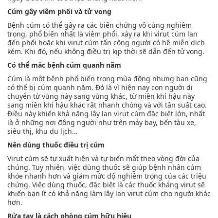
Cúm gây viêm phổi và tử vong
Bệnh cúm có thể gây ra các biến chứng vô cùng nghiêm
trọng, phổ biến nhất là viêm phổi, xảy ra khi virut cúm lan
đến phổi hoặc khi virut cúm tấn công người có hệ miễn dịch
kém. Khi đó, nếu không điều trị kịp thời sẽ dẫn đến tử vong.
Có thể mắc bệnh cúm quanh năm
Cúm là một bệnh phổ biến trong mùa đông nhưng bạn cũng
có thể bị cúm quanh năm. Đó là vì hiện nay con người di
chuyển từ vùng này sang vùng khác, từ miền khí hậu này
sang miền khí hậu khác rất nhanh chóng và với tần suất cao.
Điều này khiến khả năng lây lan virut cúm đặc biệt lớn, nhất
là ở những nơi đông người như trên máy bay, bến tàu xe,
siêu thị, khu du lịch...
Nên dùng thuốc điều trị cúm
Virut cúm sẽ tự xuất hiện và tự biến mất theo vòng đời của
chúng. Tuy nhiên, việc dùng thuốc sẽ giúp bệnh nhân cúm
khỏe nhanh hơn và giảm mức độ nghiêm trọng của các triệu
chứng. Việc dùng thuốc, đặc biệt là các thuốc kháng virut sẽ
khiến bạn ít có khả năng làm lây lan virut cúm cho người khác
hơn.
Rửa tay là cách phòng cúm hữu hiệu