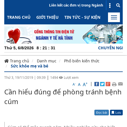
Liên kết các đơn vị trong Ngành
TRANG CHỦ
GIỚI THIỆU
TIN TỨC - SỰ KIỆN
HOẠT ĐỘN
Toggle
naviga
CHUYÊN NGHIỆP - T
Thứ 5, 6/8/2026
8
:
21
:
32
Trang chủ
Danh mục
Phố biến kiến thức
Sức khỏe mẹ và bé
|
Thứ 3, 19/11/2019
|
09:39
1494
Lượt xem
+
|
A
-
A
A
Cần hiểu đúng để phòng tránh bệnh
cúm
Đọc bài
Lưu