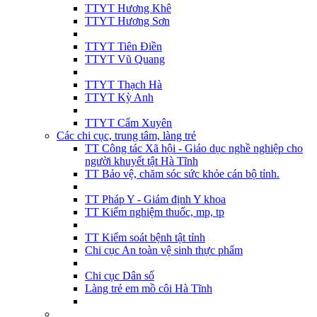
TTYT Hương Khê
TTYT Hương Sơn
TTYT Tiên Điền
TTYT Vũ Quang
TTYT Thạch Hà
TTYT Kỳ Anh
TTYT Cẩm Xuyên
Các chi cục, trung tâm, làng trẻ
TT Công tác Xã hội - Giáo dục nghề nghiệp cho
người khuyết tật Hà Tĩnh
TT Bảo vệ, chăm sóc sức khỏe cán bộ tỉnh.
TT Pháp Y - Giám định Y khoa
TT Kiểm nghiệm thuốc, mp, tp
TT Kiểm soát bệnh tật tỉnh
Chi cục An toàn vệ sinh thực phẩm
Chi cục Dân số
Làng trẻ em mồ côi Hà Tĩnh