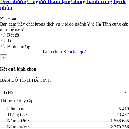
Điều dưỡng - người thầm lặng đồng hành cùng bệnh
nhân
Khảo sát
Bạn cảm thấy chất lượng dịch vụ y tế do ngành Y tế Hà Tĩnh cung cấp
như thế nào?
Rất tốt
Tốt
Bình thường
Bình chọn
Xem kết quả
×
Kết quả bình chọn
BẢN ĐỒ TỈNH HÀ TĨNH
Thống kê truy cập
Hôm nay :
5.419
Tháng 08 :
78.457
Năm 2026 :
1.566.685
Năm trước :
2.270.356