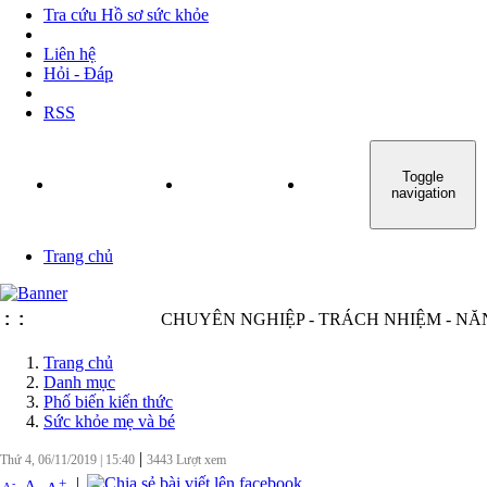
Tra cứu Hồ sơ sức khỏe
Liên hệ
Hỏi - Đáp
RSS
Toggle
TRANG CHỦ
GIỚI THIỆU
TIN TỨC - SỰ KIỆN
navigation
Trang chủ
:
:
CHUYÊN NGHIỆP - TRÁCH NHIỆM - NĂNG 
Trang chủ
Danh mục
Phố biến kiến thức
Sức khỏe mẹ và bé
|
Thứ 4, 06/11/2019
|
15:40
3443
Lượt xem
|
+
-
A