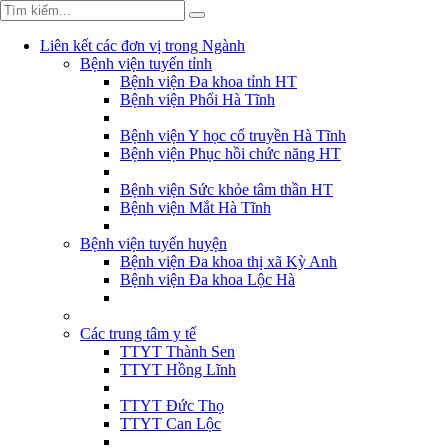
Liên kết các đơn vị trong Ngành
Bệnh viện tuyến tỉnh
Bệnh viện Đa khoa tỉnh HT
Bệnh viện Phổi Hà Tĩnh
Bệnh viện Y học cổ truyền Hà Tĩnh
Bệnh viện Phục hồi chức năng HT
Bệnh viện Sức khỏe tâm thần HT
Bệnh viện Mắt Hà Tĩnh
Bệnh viện tuyến huyện
Bệnh viện Đa khoa thị xã Kỳ Anh
Bệnh viện Đa khoa Lộc Hà
Các trung tâm y tế
TTYT Thành Sen
TTYT Hồng Lĩnh
TTYT Đức Thọ
TTYT Can Lộc