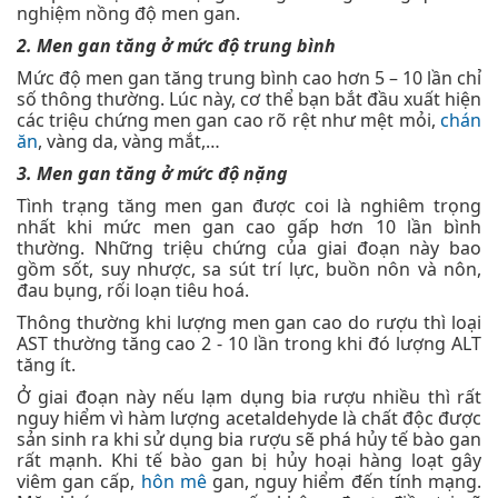
nghiệm nồng độ men gan.
2. Men gan tăng ở mức độ trung bình
Mức độ men gan tăng trung bình cao hơn 5 – 10 lần chỉ
số thông thường. Lúc này, cơ thể bạn bắt đầu xuất hiện
các triệu chứng men gan cao rõ rệt như mệt mỏi,
chán
ăn
, vàng da, vàng mắt,…
3. Men gan tăng ở mức độ nặng
Tình trạng tăng men gan được coi là nghiêm trọng
nhất khi mức men gan cao gấp hơn 10 lần bình
thường. Những triệu chứng của giai đoạn này bao
gồm sốt, suy nhược, sa sút trí lực, buồn nôn và nôn,
đau bụng, rối loạn tiêu hoá.
Thông thường khi lượng men gan cao do rượu thì loại
AST thường tăng cao 2 - 10 lần trong khi đó lượng ALT
tăng ít.
Ở giai đoạn này nếu lạm dụng bia rượu nhiều thì rất
nguy hiểm vì hàm lượng acetaldehyde là chất độc được
sản sinh ra khi sử dụng bia rượu sẽ phá hủy tế bào gan
rất mạnh. Khi tế bào gan bị hủy hoại hàng loạt gây
viêm gan cấp,
hôn mê
gan, nguy hiểm đến tính mạng.