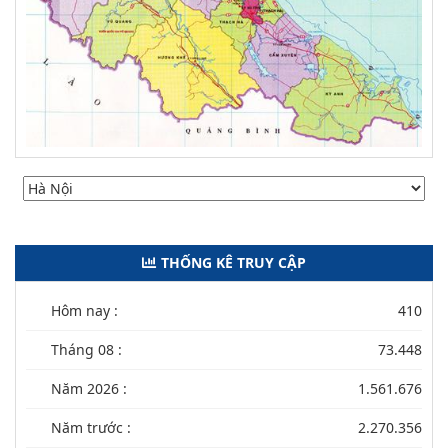
THỐNG KÊ TRUY CẬP
Hôm nay :
410
Tháng 08 :
73.448
Năm 2026 :
1.561.676
Năm trước :
2.270.356