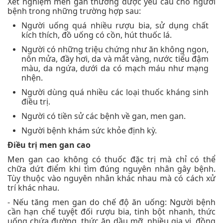
Xét nghiệm men gan thường được yêu cầu cho người
bệnh trong những trường hợp sau:
Người uống quá nhiều rượu bia, sử dụng chất
kích thích, đồ uống có cồn, hút thuốc lá.
Người có những triệu chứng như ăn không ngon,
nôn mửa, đầy hơi, da và mắt vàng, nước tiểu đậm
màu, da ngứa, dưới da có mạch máu như mạng
nhện.
Người dùng quá nhiều các loại thuốc kháng sinh
điều trị.
Người có tiền sử các bệnh về gan, men gan.
Người bệnh khám sức khỏe định kỳ.
Điều trị men gan cao
Men gan cao không có thuốc đặc trị mà chỉ có thể
chữa dứt điểm khi tìm đúng nguyên nhân gây bệnh.
Tùy thuộc vào nguyên nhân khác nhau mà có cách xử
trí khác nhau.
- Nếu tăng men gan do chế độ ăn uống: Người bệnh
cần hạn chế tuyệt đối rượu bia, tinh bột nhanh, thức
uống chứa đường, thức ăn dầu mỡ, nhiều gia vị, đồng