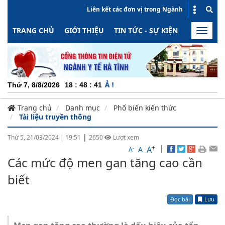
Liên kết các đơn vị trong Ngành
TRANG CHỦ
GIỚI THIỆU
TIN TỨC - SỰ KIỆN
HOẠT ĐỘN
Toggle
naviga
CHUY
Thứ 7, 8/8/2026
18
:
48
:
41
Trang chủ
Danh mục
Phố biến kiến thức
Tài liệu truyền thông
|
Thứ 5, 21/03/2024
|
19:51
2650
Lượt xem
+
|
A
-
A
A
Các mức độ men gan tăng cao cần
biết
Đọc bài
Lưu