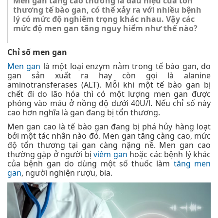
Men gan tăng cao thường là dấu hiệu của tổn
thương tế bào gan, có thể xảy ra với nhiều bệnh
lý có mức độ nghiêm trọng khác nhau. Vậy các
mức độ men gan tăng nguy hiểm như thế nào?
Chỉ số men gan
Men gan
là một loại enzym nằm trong tế bào gan, do
gan sản xuất ra hay còn gọi là alanine
aminotransferases (ALT). Mỗi khi một tế bào gan bị
chết đi do lão hóa thì có một lượng men gan được
phóng vào máu ở nồng độ dưới 40U/l. Nếu chỉ số này
cao hơn nghĩa là gan đang bị tổn thương.
Men gan cao là tế bào gan đang bị phá hủy hàng loạt
bởi một tác nhân nào đó. Men gan tăng càng cao, mức
độ tổn thương tại gan càng nặng nề. Men gan cao
thường gặp ở người bị
viêm gan
hoặc các bệnh lý khác
của bệnh gan do dùng một số thuốc làm
tăng men
gan
, người nghiện rượu, bia.