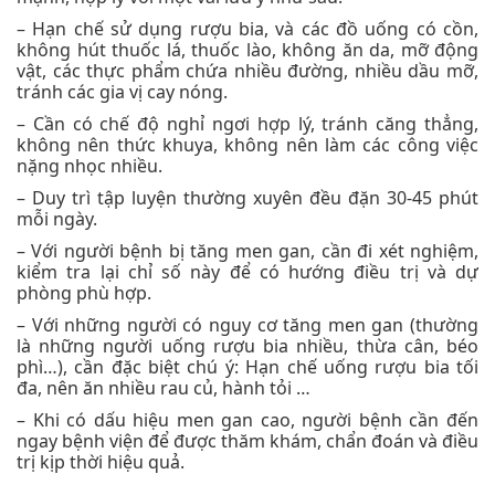
– Hạn chế sử dụng rượu bia, và các đồ uống có cồn,
không hút thuốc lá, thuốc lào, không ăn da, mỡ động
vật, các thực phẩm chứa nhiều đường, nhiều dầu mỡ,
tránh các gia vị cay nóng.
– Cần có chế độ nghỉ ngơi hợp lý, tránh căng thẳng,
không nên thức khuya, không nên làm các công việc
nặng nhọc nhiều.
– Duy trì tập luyện thường xuyên đều đặn 30-45 phút
mỗi ngày.
– Với người bệnh bị tăng men gan, cần đi xét nghiệm,
kiểm tra lại chỉ số này để có hướng điều trị và dự
phòng phù hợp.
– Với những người có nguy cơ tăng men gan (thường
là những người uống rượu bia nhiều, thừa cân, béo
phì…), cần đặc biệt chú ý: Hạn chế uống rượu bia tối
đa, nên ăn nhiều rau củ, hành tỏi …
– Khi có dấu hiệu men gan cao, người bệnh cần đến
ngay bệnh viện để được thăm khám, chẩn đoán và điều
trị kịp thời hiệu quả.