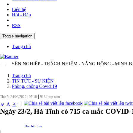
Liên hệ
Hỏi - Đáp
RSS
Toggle navigation
Trang chủ
ÊN NGHIỆP - TRÁCH NHIỆM - NĂNG ĐỘNG - MINH BẠCH -
:
:
Trang chủ
TIN TỨC - SỰ KIỆN
Phòng, chống Covid-19
|
Thứ 5, 24/02/2022
|
07:18
918
Lượt xem
|
+
-
A
A
A
Ngày 23/2, Hà Tĩnh có 715 ca mắc COVID-
Đọc bài
Lưu