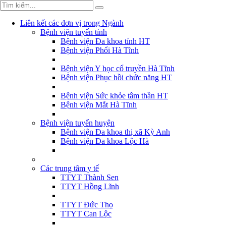
Liên kết các đơn vị trong Ngành
Bệnh viện tuyến tỉnh
Bệnh viện Đa khoa tỉnh HT
Bệnh viện Phổi Hà Tĩnh
Bệnh viện Y học cổ truyền Hà Tĩnh
Bệnh viện Phục hồi chức năng HT
Bệnh viện Sức khỏe tâm thần HT
Bệnh viện Mắt Hà Tĩnh
Bệnh viện tuyến huyện
Bệnh viện Đa khoa thị xã Kỳ Anh
Bệnh viện Đa khoa Lộc Hà
Các trung tâm y tế
TTYT Thành Sen
TTYT Hồng Lĩnh
TTYT Đức Thọ
TTYT Can Lộc