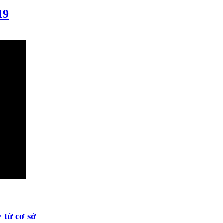
19
 từ cơ sở