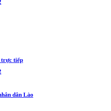
2
trực tiếp
2
 nhân dân Lào