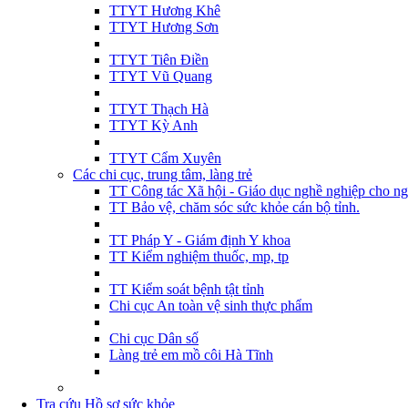
TTYT Hương Khê
TTYT Hương Sơn
TTYT Tiên Điền
TTYT Vũ Quang
TTYT Thạch Hà
TTYT Kỳ Anh
TTYT Cẩm Xuyên
Các chi cục, trung tâm, làng trẻ
TT Công tác Xã hội - Giáo dục nghề nghiệp cho ng
TT Bảo vệ, chăm sóc sức khỏe cán bộ tỉnh.
TT Pháp Y - Giám định Y khoa
TT Kiểm nghiệm thuốc, mp, tp
TT Kiểm soát bệnh tật tỉnh
Chi cục An toàn vệ sinh thực phẩm
Chi cục Dân số
Làng trẻ em mồ côi Hà Tĩnh
Tra cứu Hồ sơ sức khỏe