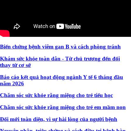
Biến chứng bệnh viêm gan B và cách phòng tránh
Khám sức khỏe toàn dân - Từ chủ trương đến đổi
thay từ cơ sở
Báo cáo kết quả hoạt động ngành Y tế 6 tháng đầu
năm 2026
Chăm sóc sức khỏe răng miệng cho trẻ tiểu học
Chăm sóc sức khỏe răng miệng cho trẻ em mầm non
Đổi mới toàn diện, vì sự hài lòng của người bệnh
Nguyên nhân, triệu chứng và cách điều trị bệnh bàn