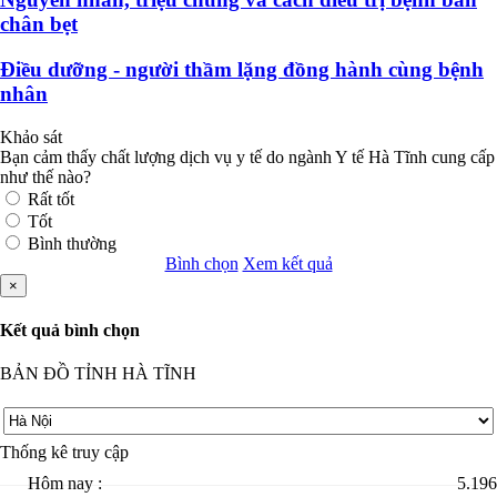
chân bẹt
Điều dưỡng - người thầm lặng đồng hành cùng bệnh
nhân
Khảo sát
Bạn cảm thấy chất lượng dịch vụ y tế do ngành Y tế Hà Tĩnh cung cấp
như thế nào?
Rất tốt
Tốt
Bình thường
Bình chọn
Xem kết quả
×
Kết quả bình chọn
BẢN ĐỒ TỈNH HÀ TĨNH
Thống kê truy cập
Hôm nay :
5.196