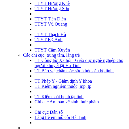
TTYT Hương Khê
TTYT Hương Sơn
TTYT Tiên Điền
TTYT Vũ Quang
TTYT Thạch Hà
TTYT Kỳ Anh
TTYT Cẩm Xuyên
Các chi cục, trung tâm, làng trẻ
TT Công tác Xã hội - Giáo dục nghề nghiệp cho
người khuyết tật Hà Tĩnh
TT Bảo vệ, chăm sóc sức khỏe cán bộ tỉnh.
TT Pháp Y - Giám định Y khoa
TT Kiểm nghiệm thuốc, mp, tp
TT Kiểm soát bệnh tật tỉnh
Chi cục An toàn vệ sinh thực phẩm
Chi cục Dân số
Làng trẻ em mồ côi Hà Tĩnh