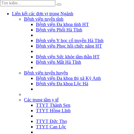
Liên kết các đơn vị trong Ngành
Bệnh viện tuyến tỉnh
Bệnh viện Đa khoa tỉnh HT
Bệnh viện Phổi Hà Tĩnh
Bệnh viện Y học cổ truyền Hà Tĩnh
Bệnh viện Phục hồi chức năng HT
Bệnh viện Sức khỏe tâm thần HT
Bệnh viện Mắt Hà Tĩnh
Bệnh viện tuyến huyện
Bệnh viện Đa khoa thị xã Kỳ Anh
Bệnh viện Đa khoa Lộc Hà
Các trung tâm y tế
TTYT Thành Sen
TTYT Hồng Lĩnh
TTYT Đức Thọ
TTYT Can Lộc