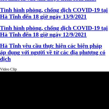
Tình hình phòng, chống dịch COVID-19 tại
Hà Tĩnh đến 18 giờ ngày 13/9/2021
Tình hình phòng, chống dịch COVID-19 tại
Hà Tĩnh đến 18 giờ ngày 12/9/2021
Hà Tĩnh yêu cầu thực hiện các biện pháp
áp dụng với người về từ các địa phương có
dịch
Video Clip