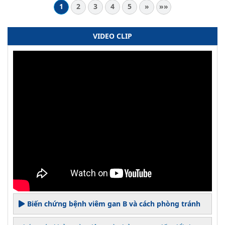
1
2
3
4
5
»
»»
VIDEO CLIP
Biến chứng bệnh viêm gan B và cách phòng tránh