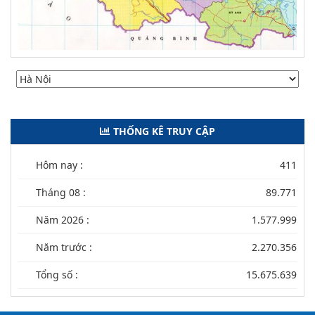
THỐNG KÊ TRUY CẬP
Hôm nay :
411
Tháng 08 :
89.771
Năm 2026 :
1.577.999
Năm trước :
2.270.356
Tổng số :
15.675.639