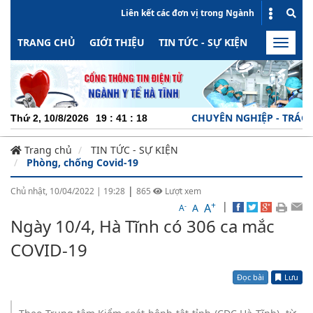
Liên kết các đơn vị trong Ngành
TRANG CHỦ
GIỚI THIỆU
TIN TỨC - SỰ KIỆN
HOẠT ĐỘN
Toggle
naviga
CHUYÊN NGHIỆP - TRÁCH NH
Thứ 2, 10/8/2026
19
:
41
:
18
Trang chủ
TIN TỨC - SỰ KIỆN
Phòng, chống Covid-19
|
Chủ nhật, 10/04/2022
|
19:28
865
Lượt xem
+
|
A
-
A
A
Ngày 10/4, Hà Tĩnh có 306 ca mắc
COVID-19
Đọc bài
Lưu